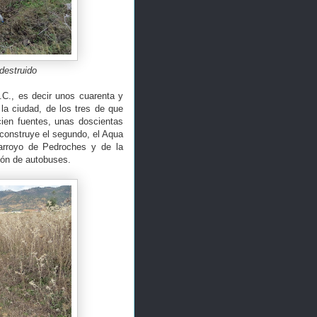
destruido
.C., es decir unos cuarenta y
la ciudad, de los tres de que
ien fuentes, unas doscientas
e construye el segundo, el Aqua
 arroyo de Pedroches y de la
ión de autobuses.