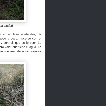
 la ciudad
o en un bien apetecible, de
 poco a poco, hacerse con el
y control, que es lo peor. Lo
ro valor que tiene el agua. La
ien general, debe ser siempre