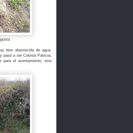
ugusta
uy bien abastecida de agua.
 pasó a ser Colonia Patricia,
r para el asentamiento, sino