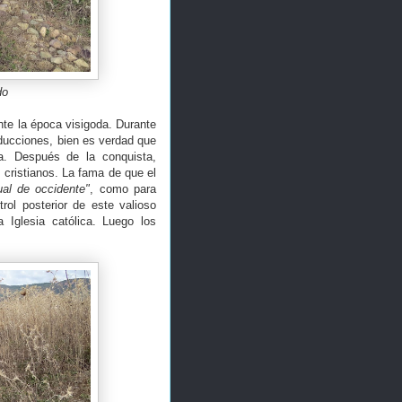
do
te la época visigoda. Durante
nducciones, bien es verdad que
a. Después de la conquista,
 cristianos. La fama de que el
tual de occidente"
, como para
rol posterior de este valioso
a Iglesia católica. Luego los