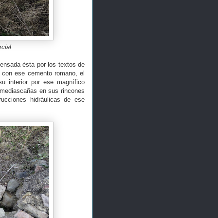
cial
ensada ésta por los textos de
da con ese cemento romano, el
u interior por ese magnífico
mediascañas en sus rincones
ucciones hidráulicas de ese