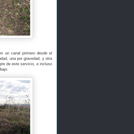
on un canal primero desde el
dad, una por gravedad, y otra
re de este servicio, e incluso
bajo.