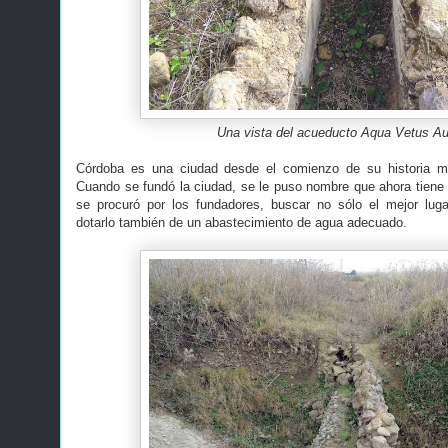
Una vista del acueducto Aqua Vetus A
Córdoba es una ciudad desde el comienzo de su historia m
Cuando se fundó la ciudad, se le puso nombre que ahora tiene y
se procuró por los fundadores, buscar no sólo el mejor luga
dotarlo también de un abastecimiento de agua adecuado.