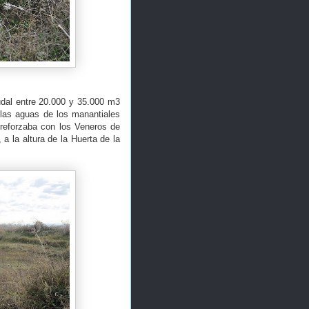
udal entre 20.000 y 35.000 m3
 las aguas de los manantiales
 reforzaba con los Veneros de
a la altura de la Huerta de la