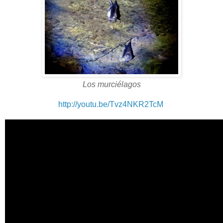
Los murciélagos
http://youtu.be/Tvz4NKR2TcM