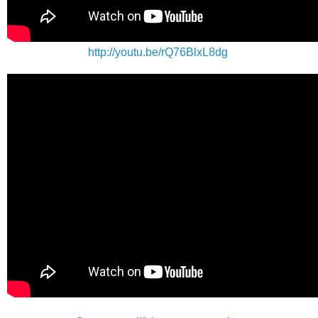
http://youtu.be/rQ76BlxL8dg