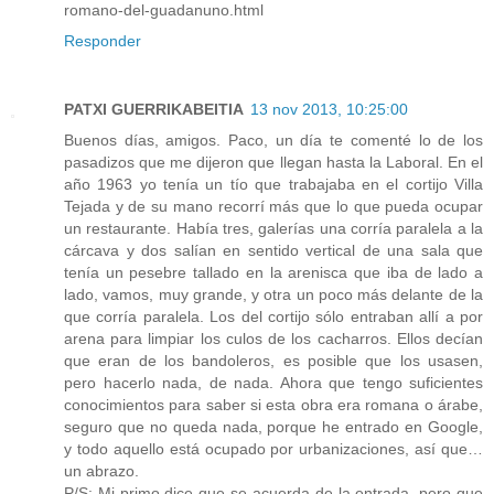
romano-del-guadanuno.html
Responder
PATXI GUERRIKABEITIA
13 nov 2013, 10:25:00
Buenos días, amigos. Paco, un día te comenté lo de los
pasadizos que me dijeron que llegan hasta la Laboral. En el
año 1963 yo tenía un tío que trabajaba en el cortijo Villa
Tejada y de su mano recorrí más que lo que pueda ocupar
un restaurante. Había tres, galerías una corría paralela a la
cárcava y dos salían en sentido vertical de una sala que
tenía un pesebre tallado en la arenisca que iba de lado a
lado, vamos, muy grande, y otra un poco más delante de la
que corría paralela. Los del cortijo sólo entraban allí a por
arena para limpiar los culos de los cacharros. Ellos decían
que eran de los bandoleros, es posible que los usasen,
pero hacerlo nada, de nada. Ahora que tengo suficientes
conocimientos para saber si esta obra era romana o árabe,
seguro que no queda nada, porque he entrado en Google,
y todo aquello está ocupado por urbanizaciones, así que…
un abrazo.
P/S: Mi primo dice que se acuerda de la entrada, pero que