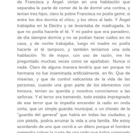
de Francisca y Ángel- vivían en una habitación que
separaba la parte de comer de la de dormir una cortina, y
tenían tres hijos, claro la pobre Francisca no podía gemir, si
entre los dos dormía el chico, y los otros al lado. Y Ángel
trabajaba en la Electro y se levantaba de madrugada, lo
que no podía hacerle el té. Y mi padre que era panadero,
de día siempre dormía y no se podían hacer ruidos en mi
casa, y de noche trabajaba, luego mi madre no podía
hacerle el té tampoco, y también teníamos una sola
habitación. Yo de mayor, con uso de razón, me he
preguntado muchas veces como se apañaban. Nunca vi
nada. Claro de alguna manera tendría que ser porque mi
hermana no fue inseminada artificialmente, en fin. Que de
miserias, y que de control vaticanista de la vida de las
personas, cuando una gran parte de los elementos con
tonsura, tenían su querida y nosotros conocíamos a las
señoras. Y el terror era tremendo, todo estaba impregnado
de ese terror que te impedía encender la radio en onda
corta, que un simple guardia municipal, o un chivato de la
“guardia del general” que había en todas las ciudades, y
con pistola, podría arruinar la vida a una familia. Me estoy
acordando de uno que corrió a un ditero porque el hombre
pretendía cobrar la cuota de una radio que había comprado