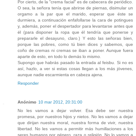
Por cierto, de la "crema facial" es de cabecera de periódico.
O sea, la señora tenía que abrirse de piernas, disimular un
orgamo a la par que el marido, esperar que éste se
durmiera, a continuación enfafollarse la cara de potingues
y, además, poner el despertador para levantarse antes que
él (para disponer la ropa que él tendría que ponerse y
prepararle el desayuno, claro.) Y esto las señoras bien,
porque las pobres, como tú bien dices y sabemos, que
coño de cremas ni cremas se iban a poner. Aunque fuera
aparte de esto, en todo lo demás lo mismo.
Supongo que habrás pasado la entrada al feisbu. Si no es
así, hazlo, a ver si estas cosas llegan a los más jóvenes,
aunque nadie escarmienta en cabeza ajena.
Responder
Anónimo
10 mar 2012, 20:31:00
No les vamos a dejar volver. Esa debe ser nuestra
promesa, por nuestros hijos y nietos. No les vamos a dejar
que dirijan nuestra moral, nuestra forma de vivir, nuestra
libertad. No les vamos a permitir más humillaciones a los
seres humanos por género, raza o religión. No lo vamos a