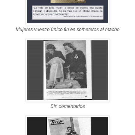
Mujeres vuestro único fin es someteros al macho
Sin comentarios