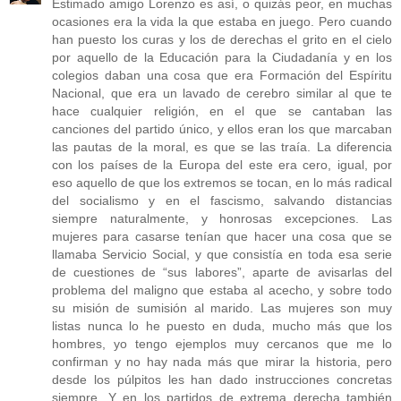
Estimado amigo Lorenzo es así, o quizás peor, en muchas
ocasiones era la vida la que estaba en juego. Pero cuando
han puesto los curas y los de derechas el grito en el cielo
por aquello de la Educación para la Ciudadanía y en los
colegios daban una cosa que era Formación del Espíritu
Nacional, que era un lavado de cerebro similar al que te
hace cualquier religión, en el que se cantaban las
canciones del partido único, y ellos eran los que marcaban
las pautas de la moral, es que se las traía. La diferencia
con los países de la Europa del este era cero, igual, por
eso aquello de que los extremos se tocan, en lo más radical
del socialismo y en el fascismo, salvando distancias
siempre naturalmente, y honrosas excepciones. Las
mujeres para casarse tenían que hacer una cosa que se
llamaba Servicio Social, y que consistía en toda esa serie
de cuestiones de “sus labores”, aparte de avisarlas del
problema del maligno que estaba al acecho, y sobre todo
su misión de sumisión al marido. Las mujeres son muy
listas nunca lo he puesto en duda, mucho más que los
hombres, yo tengo ejemplos muy cercanos que me lo
confirman y no hay nada más que mirar la historia, pero
desde los púlpitos les han dado instrucciones concretas
siempre. Y en los partidos de extrema derecha también