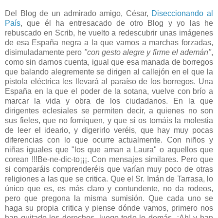
Del Blog de un admirado amigo, César,
Diseccionando al
País
, que él ha entresacado de otro Blog y yo las he
rebuscado en Scrib, he vuelto a redescubrir unas imágenes
de esa España negra a la que vamos a marchas forzadas,
disimuladamente pero
"con gesto alegre y firme el ademán"
,
como sin darnos cuenta, igual que esa manada de borregos
que balando alegremente se dirigen al callejón en el que la
pistola eléctrica les llevará al paraíso de los borregos. Una
España en la que el poder de la sotana, vuelve con brío a
marcar la vida y obra de los ciudadanos. En la que
dirigentes eclesiales se permiten decir, a quienes no son
sus fieles, que no forniquen, y que si os tomáis la molestia
de leer el ideario, y digerirlo veréis, que hay muy pocas
diferencias con lo que ocurre actualmente. Con niños y
niñas iguales que "los que aman a Laura" o aquellos que
corean !!!Be-ne-dic-to¡¡¡. Con mensajes similares. Pero que
si comparáis comprenderéis que varían muy poco de otras
religiones a las que se critica. Que el Sr. Imán de Tarrasa, lo
único que es, es más claro y contundente, no da rodeos,
pero que pregona la misma sumisión. Que cada uno se
haga su propia critica y piense dónde vamos, primero nos
han quitado los derechos, luego todo lo demás. ¡Ah! y han