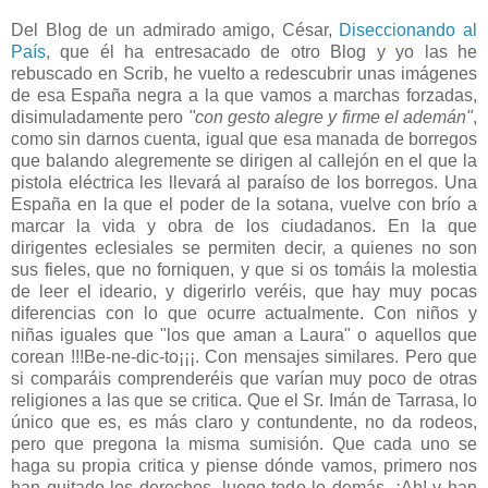
Del Blog de un admirado amigo, César,
Diseccionando al
País
, que él ha entresacado de otro Blog y yo las he
rebuscado en Scrib, he vuelto a redescubrir unas imágenes
de esa España negra a la que vamos a marchas forzadas,
disimuladamente pero
"con gesto alegre y firme el ademán"
,
como sin darnos cuenta, igual que esa manada de borregos
que balando alegremente se dirigen al callejón en el que la
pistola eléctrica les llevará al paraíso de los borregos. Una
España en la que el poder de la sotana, vuelve con brío a
marcar la vida y obra de los ciudadanos. En la que
dirigentes eclesiales se permiten decir, a quienes no son
sus fieles, que no forniquen, y que si os tomáis la molestia
de leer el ideario, y digerirlo veréis, que hay muy pocas
diferencias con lo que ocurre actualmente. Con niños y
niñas iguales que "los que aman a Laura" o aquellos que
corean !!!Be-ne-dic-to¡¡¡. Con mensajes similares. Pero que
si comparáis comprenderéis que varían muy poco de otras
religiones a las que se critica. Que el Sr. Imán de Tarrasa, lo
único que es, es más claro y contundente, no da rodeos,
pero que pregona la misma sumisión. Que cada uno se
haga su propia critica y piense dónde vamos, primero nos
han quitado los derechos, luego todo lo demás. ¡Ah! y han