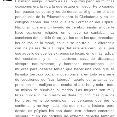
Estimado amigo Lorenzo es así, o quizás peor, en muchas
ocasiones era la vida la que estaba en juego. Pero cuando
han puesto los curas y los de derechas el grito en el cielo
por aquello de la Educación para la Ciudadanía y en los
colegios daban una cosa que era Formación del Espíritu
Nacional, que era un lavado de cerebro similar al que te
hace cualquier religión, en el que se cantaban las
canciones del partido único, y ellos eran los que marcaban
las pautas de la moral, es que se las traía. La diferencia
con los países de la Europa del este era cero, igual, por
eso aquello de que los extremos se tocan, en lo más radical
del socialismo y en el fascismo, salvando distancias
siempre naturalmente, y honrosas excepciones. Las
mujeres para casarse tenían que hacer una cosa que se
llamaba Servicio Social, y que consistía en toda esa serie
de cuestiones de “sus labores”, aparte de avisarlas del
problema del maligno que estaba al acecho, y sobre todo
su misión de sumisión al marido. Las mujeres son muy
listas nunca lo he puesto en duda, mucho más que los
hombres, yo tengo ejemplos muy cercanos que me lo
confirman y no hay nada más que mirar la historia, pero
desde los púlpitos les han dado instrucciones concretas
siempre. Y en los partidos de extrema derecha también