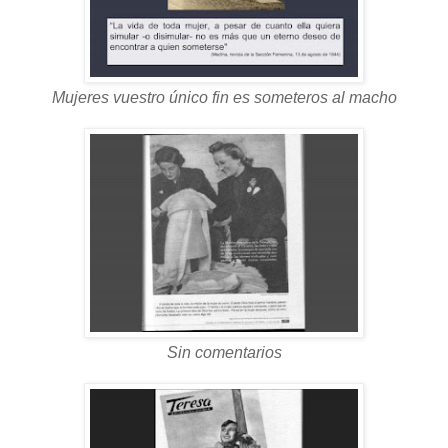
Mujeres vuestro único fin es someteros al macho
Sin comentarios