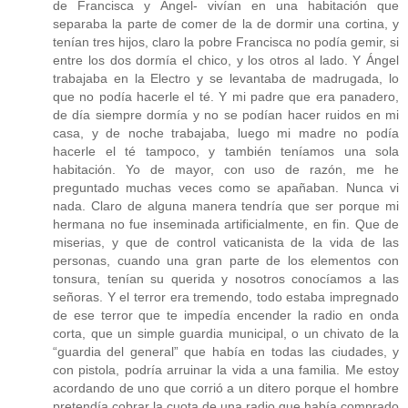
de Francisca y Ángel- vivían en una habitación que
separaba la parte de comer de la de dormir una cortina, y
tenían tres hijos, claro la pobre Francisca no podía gemir, si
entre los dos dormía el chico, y los otros al lado. Y Ángel
trabajaba en la Electro y se levantaba de madrugada, lo
que no podía hacerle el té. Y mi padre que era panadero,
de día siempre dormía y no se podían hacer ruidos en mi
casa, y de noche trabajaba, luego mi madre no podía
hacerle el té tampoco, y también teníamos una sola
habitación. Yo de mayor, con uso de razón, me he
preguntado muchas veces como se apañaban. Nunca vi
nada. Claro de alguna manera tendría que ser porque mi
hermana no fue inseminada artificialmente, en fin. Que de
miserias, y que de control vaticanista de la vida de las
personas, cuando una gran parte de los elementos con
tonsura, tenían su querida y nosotros conocíamos a las
señoras. Y el terror era tremendo, todo estaba impregnado
de ese terror que te impedía encender la radio en onda
corta, que un simple guardia municipal, o un chivato de la
“guardia del general” que había en todas las ciudades, y
con pistola, podría arruinar la vida a una familia. Me estoy
acordando de uno que corrió a un ditero porque el hombre
pretendía cobrar la cuota de una radio que había comprado