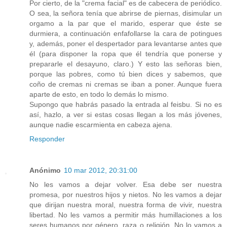
Por cierto, de la "crema facial" es de cabecera de periódico.
O sea, la señora tenía que abrirse de piernas, disimular un
orgamo a la par que el marido, esperar que éste se
durmiera, a continuación enfafollarse la cara de potingues
y, además, poner el despertador para levantarse antes que
él (para disponer la ropa que él tendría que ponerse y
prepararle el desayuno, claro.) Y esto las señoras bien,
porque las pobres, como tú bien dices y sabemos, que
coño de cremas ni cremas se iban a poner. Aunque fuera
aparte de esto, en todo lo demás lo mismo.
Supongo que habrás pasado la entrada al feisbu. Si no es
así, hazlo, a ver si estas cosas llegan a los más jóvenes,
aunque nadie escarmienta en cabeza ajena.
Responder
Anónimo
10 mar 2012, 20:31:00
No les vamos a dejar volver. Esa debe ser nuestra
promesa, por nuestros hijos y nietos. No les vamos a dejar
que dirijan nuestra moral, nuestra forma de vivir, nuestra
libertad. No les vamos a permitir más humillaciones a los
seres humanos por género, raza o religión. No lo vamos a