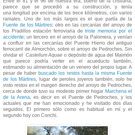
Entre el 81 y el 96 de nuestra era, bueno de la cristiana,
parece que se procedió a su construcción, y tenía
una longitud por encima de los trece kilómetros, con varios
ramales. Uno de los más largos es el que partía de la
Fuente de los Mártires
; otro en las cercanías del arroyo de
los Pradillos estación ferroviaria de
triste memoria por el
accidente
; un tercero en el arroyo de la Palomera, y venían
a confluir en las cercanías del Puente Hierro del antiguo
ferrocarril de Almorchón, sobre el arroyo de Pedroches. Sin
olvidar el
Castellum Aquae
o depósito de agua del Maimón
que parece podría verter en el acueducto también,
estimando su alimentación de un venero del propio lugar. A
pesar de haber
buscado los restos hasta la misma Fuente
de los Mártires
, lugar de peroles joyeros también, solo he
visto restos en el margen derecho del arroyo de Pedroches,
cerca de donde tuvo su modesto primer hogar
Marchena el
de la Arena
, es decir en el Puente de Pedroches, y los
actuales que me han emocionado y he visitado dos días
seguidos. El primero sólo como es habitual en mí y el
segundo hoy con Conchi.