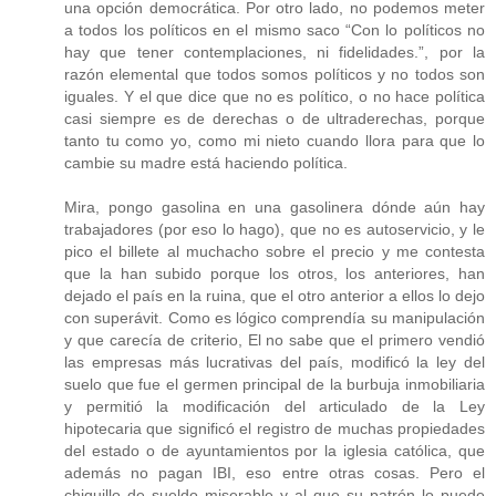
una opción democrática. Por otro lado, no podemos meter
a todos los políticos en el mismo saco “Con lo políticos no
hay que tener contemplaciones, ni fidelidades.”, por la
razón elemental que todos somos políticos y no todos son
iguales. Y el que dice que no es político, o no hace política
casi siempre es de derechas o de ultraderechas, porque
tanto tu como yo, como mi nieto cuando llora para que lo
cambie su madre está haciendo política.
Mira, pongo gasolina en una gasolinera dónde aún hay
trabajadores (por eso lo hago), que no es autoservicio, y le
pico el billete al muchacho sobre el precio y me contesta
que la han subido porque los otros, los anteriores, han
dejado el país en la ruina, que el otro anterior a ellos lo dejo
con superávit. Como es lógico comprendía su manipulación
y que carecía de criterio, El no sabe que el primero vendió
las empresas más lucrativas del país, modificó la ley del
suelo que fue el germen principal de la burbuja inmobiliaria
y permitió la modificación del articulado de la Ley
hipotecaria que significó el registro de muchas propiedades
del estado o de ayuntamientos por la iglesia católica, que
además no pagan IBI, eso entre otras cosas. Pero el
chiquillo de sueldo miserable y al que su patrón lo puede