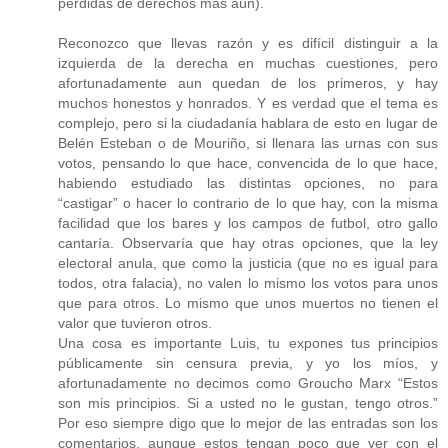
pérdidas de derechos más aún).
Reconozco que llevas razón y es difícil distinguir a la
izquierda de la derecha en muchas cuestiones, pero
afortunadamente aun quedan de los primeros, y hay
muchos honestos y honrados. Y es verdad que el tema es
complejo, pero si la ciudadanía hablara de esto en lugar de
Belén Esteban o de Mouriño, si llenara las urnas con sus
votos, pensando lo que hace, convencida de lo que hace,
habiendo estudiado las distintas opciones, no para
“castigar” o hacer lo contrario de lo que hay, con la misma
facilidad que los bares y los campos de futbol, otro gallo
cantaría. Observaría que hay otras opciones, que la ley
electoral anula, que como la justicia (que no es igual para
todos, otra falacia), no valen lo mismo los votos para unos
que para otros. Lo mismo que unos muertos no tienen el
valor que tuvieron otros.
Una cosa es importante Luis, tu expones tus principios
públicamente sin censura previa, y yo los míos, y
afortunadamente no decimos como Groucho Marx “Estos
son mis principios. Si a usted no le gustan, tengo otros.”
Por eso siempre digo que lo mejor de las entradas son los
comentarios, aunque estos tengan poco que ver con el