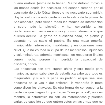
buena oratoria (estos no la tienen) Marco Antonio movió a
las masas desde las escaleras del senado romano por el
asesinato de Julio César (fuese o no necesario suprimirlo).
Hoy la oratoria de esta gente no es la salida de la pluma de
Shakespeare, pero tienen todos los medios de información
y sobre todo la televisión, y han convertido a los
ciudadanos en meros receptores y consumidores de lo que
quieren decirle. La gente no cuestiona nada, no piensa y
además no es sabio el pueblo. Es una masa amorfa,
manipulable, interesada, insolidaria, y en ocasiones muy
cruel. Que no es toda la culpa de los mentirosos, injuriosos
y calumniadoras, además machistas, los receptores finales
tienen mucha, porque han perdido la capacidad de
discernir, crítica.
Las encuestas son otro cuento chino y otro medio para
manipular, quien sabe algo de estadística sabe que todo es
maquillable, y si a ti te paga un partido, el que sea, una
encuesta no le vas a dar estiércol, le venderás la moto
como dicen los chavales. Es otra forma de convencer a la
gente de que hagan lo que hagan “alea jacta est”, eso es
mentira, la estadística no son las matemáticas y pueden
variar, es cuestión de que entren votos en las urnas que no