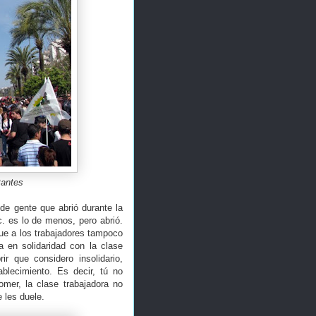
tantes
 de gente que abrió durante la
. es lo de menos, pero abrió.
que a los trabajadores tampoco
a en solidaridad con la clase
r que considero insolidario,
blecimiento. Es decir, tú no
omer, la clase trabajadora no
 les duele.