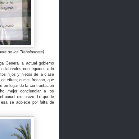
hora de los Trabajadores)
ga General al actual gobierno
os laborales conseguidos a lo
tos hijos y nietos de la clase
 de cifras; que si fracaso, que
e en lugar de la confrontación
ho mejor concienciar a los
l boicot exclusivo. Lo que le
 esa se adolece por falta de