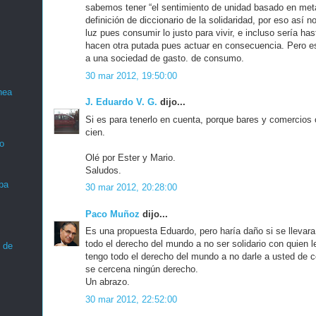
sabemos tener “el sentimiento de unidad basado en met
definición de diccionario de la solidaridad, por eso así 
luz pues consumir lo justo para vivir, e incluso sería 
hacen otra putada pues actuar en consecuencia. Pero es
a una sociedad de gasto. de consumo.
30 mar 2012, 19:50:00
nea
J. Eduardo V. G.
dijo...
Si es para tenerlo en cuenta, porque bares y comercios c
cien.
o
Olé por Ester y Mario.
Saludos.
ba
30 mar 2012, 20:28:00
Paco Muñoz
dijo...
Es una propuesta Eduardo, pero haría daño si se llevara
todo el derecho del mundo a no ser solidario con quien 
 de
tengo todo el derecho del mundo a no darle a usted de 
se cercena ningún derecho.
Un abrazo.
30 mar 2012, 22:52:00