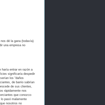
os dé la gana (todavía).
dir una empresa no
 haría entrar en razón a
icies significaría despedir
 serían los “daños
ciantes, de barrio sabrían
procede de sus clientes,
nos rápidamente nos
erciantes que conozco-
e lo pasó malamente
 que nosotros no