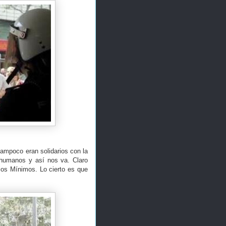
tampoco eran solidarios con la
 humanos y así nos va. Claro
ios Mínimos. Lo cierto es que