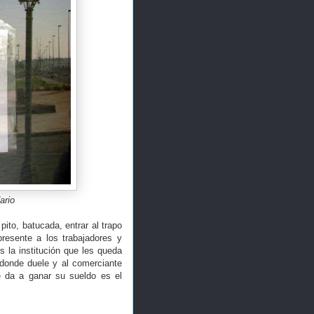
ario
pito, batucada, entrar al trapo
resente a los trabajadores y
s la institución que les queda
 donde duele y al comerciante
le da a ganar su sueldo es el