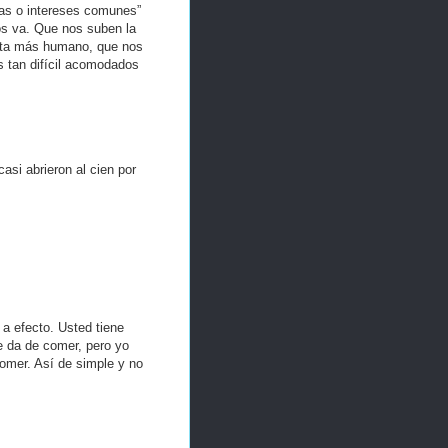
as o intereses comunes”
nos va. Que nos suben la
hasta más humano, que nos
 tan difícil acomodados
asi abrieron al cien por
 a efecto. Usted tiene
le da de comer, pero yo
comer. Así de simple y no