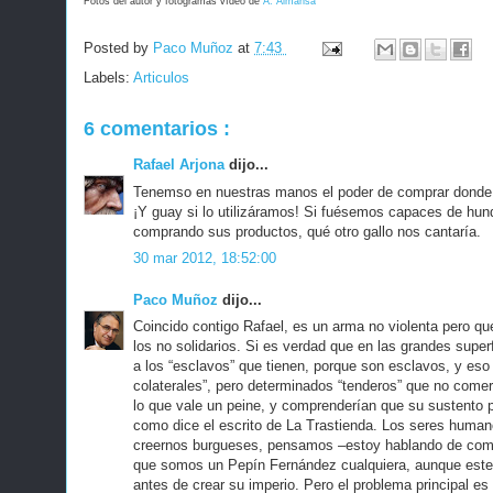
Fotos del autor y fotogramas vídeo de
A. Almansa
Posted by
Paco Muñoz
at
7:43
Labels:
Articulos
6 comentarios :
Rafael Arjona
dijo...
Tenemso en nuestras manos el poder de comprar donde n
¡Y guay si lo utilizáramos! Si fuésemos capaces de hun
comprando sus productos, qué otro gallo nos cantaría.
30 mar 2012, 18:52:00
Paco Muñoz
dijo...
Coincido contigo Rafael, es un arma no violenta pero que
los no solidarios. Si es verdad que en las grandes superf
a los “esclavos” que tienen, porque son esclavos, y eso
colaterales”, pero determinados “tenderos” que no comer
lo que vale un peine, y comprenderían que su sustento 
como dice el escrito de La Trastienda. Los seres huma
creernos burgueses, pensamos –estoy hablando de com
que somos un Pepín Fernández cualquiera, aunque est
antes de crear su imperio. Pero el problema principal es