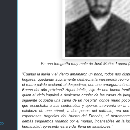
Es una fotografía muy mala de José Muñoz Lopera (n
“Cuando la lluvia y el viento amainaron un poco, todos nos disp
hogares, quedando súbitamente deshecha la inesperada reunión.
el rostro pálido exclamó al despedirse, con una amargura infin
Buena del año próximo? Aquel infeliz, hijo de una buena fami
quien el vicio impulsó a dedicarse crupier de las casas de jue
siguiente ocupaba una cama de un hospital, donde murió poco
que escuchaba a sus contertulios y apenas intervenía en la c
calabozo de una cárcel, a dos pasos del patíbulo; era uno
espantosas tragedias del Huerto del Francés; el tristemen
demás seguíamos rodando por el mundo, incansables en la luc
ado
humanidad representa esta vida, llena de sinsabores.”