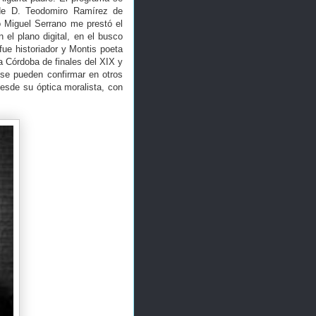
de D. Teodomiro Ramírez de
o Miguel Serrano me prestó el
 el plano digital, en el busco
fue historiador y Montis poeta
la Córdoba de finales del XIX y
 se pueden confirmar en otros
desde su óptica moralista, con