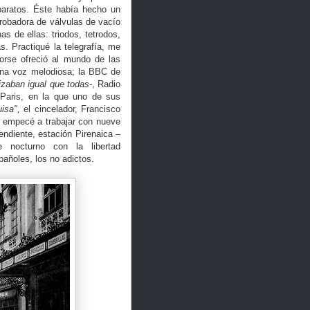
aparatos. Éste había hecho un
robadora de válvulas de vacío
s de ellas: triodos, tetrodos,
. Practiqué la telegrafía, me
orse ofreció al mundo de las
una voz melodiosa; la BBC de
zaban igual que todas-
, Radio
 Paris, en la que uno de sus
uisa",
el cincelador, Francisco
a empecé a trabajar con nueve
endiente, estación Pirenaica
–
nocturno con la libertad
añoles, los no adictos.