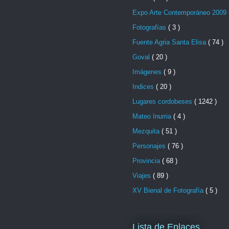
Expo Arte Contemporáneo 2009
Fotografías
( 3 )
Fuente Agria Santa Elisa
( 74 )
Goval
( 20 )
Imágenes
( 9 )
Indices
( 20 )
Lugares cordobeses
( 1242 )
Mateo Inurria
( 4 )
Mezquita
( 51 )
Personajes
( 76 )
Provincia
( 68 )
Viajes
( 89 )
XV Bienal de Fotografía
( 5 )
Lista de Enlaces