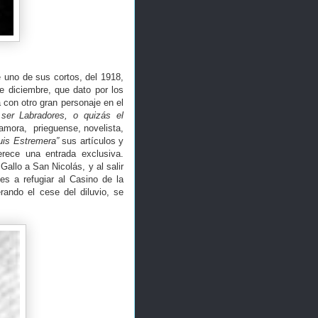
 uno de sus cortos, del 1918,
e diciembre, que dato por los
 con otro gran personaje en el
ser Labradores, o quizás el
amora, prieguense, novelista,
uis Estremera”
sus artículos y
rece una entrada exclusiva.
Gallo a San Nicolás, y al salir
es a refugiar al Casino de la
rando el cese del diluvio, se