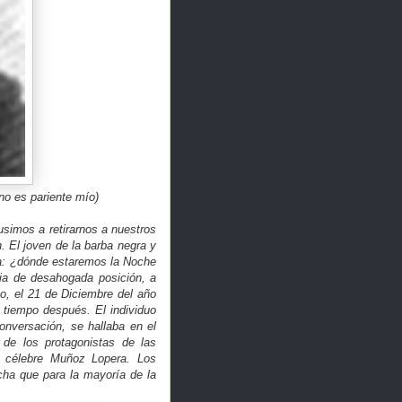
o es pariente mío)
usimos a retirarnos a nuestros
 El joven de la barba negra y
ita: ¿dónde estaremos la Noche
lia de desahogada posición, a
go, el 21 de Diciembre del año
 tiempo después. El individuo
onversación, se hallaba en el
 de los protagonistas de las
te célebre Muñoz Lopera. Los
ha que para la mayoría de la