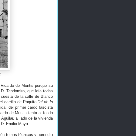
X
Ricardo de Montis porque su
a D. Teodomiro, que leía todas
 cuesta de la calle de Blanco
l carrillo de Paquito
"el de la
ida, del primer caído fascista
cardo de Montis tenía al fondo
Aguilar, al lado de la vivienda
e D. Emilio Maya.
ién temas técnicos y aprendía