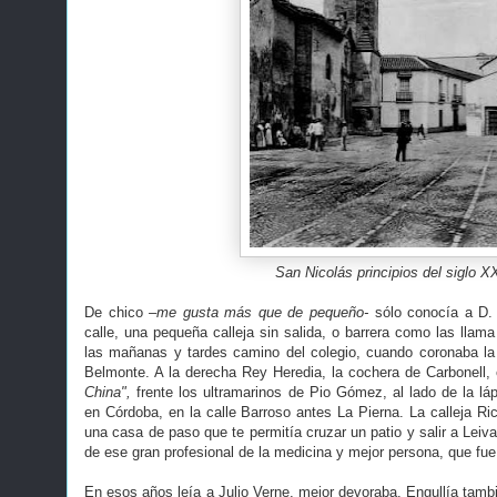
San Nicolás principios del siglo X
De chico
–me gusta más que de pequeño-
sólo conocía a D. 
calle, una pequeña calleja sin salida, o barrera como las llam
las mañanas y tardes camino del colegio, cuando coronaba la
Belmonte. A la derecha Rey Heredia, la cochera de Carbonell, e
China",
frente los ultramarinos de Pio Gómez, al lado de la láp
en Córdoba, en la calle Barroso antes La Pierna. La calleja Ri
una casa de paso que te permitía cruzar un patio y salir a Leiva 
de ese gran profesional de la medicina y mejor persona, que fu
En esos años leía a Julio Verne, mejor devoraba. Engullía tamb