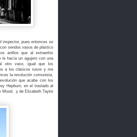
l inspector, pues entonces se
, con sendos vasos de plástico
s anillos que al extraerlos
e le hacía un agujero con una
al otro vaso, igual que los
es a los clásicos rusos y me
nces la revolución comunista,
evolución que acabe con los
ey Hepburn, en el traslado al
ie Wood, y de Elizabeth Taylor