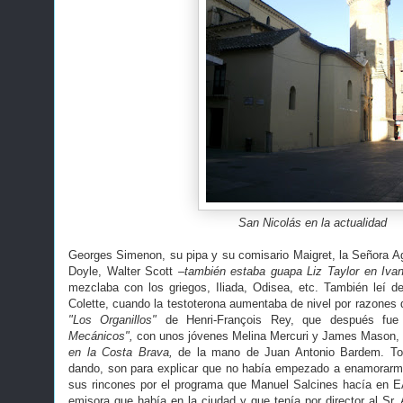
San Nicolás en la actualidad
Georges Simenon, su pipa y su comisario Maigret, la Señora Aga
Doyle, Walter Scott
–también estaba guapa Liz Taylor en Iva
mezclaba con los griegos, Iliada, Odisea, etc. También leí 
Colette, cuando la testoterona aumentaba de nivel por razones
"Los Organillos"
de Henri-François Rey, que después fu
Mecánicos",
con unos jóvenes Melina Mercuri y James Mason
en la Costa Brava,
de la mano de Juan Antonio Bardem. To
dando, son para explicar que no había empezado a enamorarm
sus rincones por el programa que Manuel Salcines hacía en E
emisora que había en la ciudad y que tenía por director al Sr.