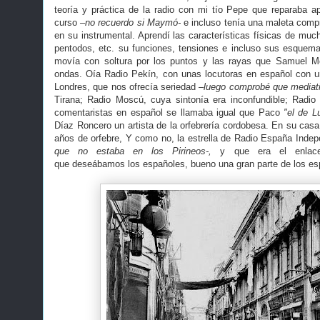
teoría y práctica de la radio con mi tío Pepe que reparaba 
curso
–no recuerdo si Maymó-
e incluso tenía una maleta comp
en su instrumental. Aprendí las características físicas de mucha
pentodos, etc. su funciones, tensiones e incluso sus esquemas
movía con soltura por los puntos y las rayas que Samuel M
ondas. Oía Radio Pekín, con unas locutoras en español con 
Londres, que nos ofrecía seriedad
–luego comprobé que mediati
Tirana; Radio Moscú, cuya sintonía era inconfundible; Radio
comentaristas en español se llamaba igual que Paco
"el de L
Díaz Roncero un artista de la orfebrería cordobesa. En su cas
años de orfebre, Y como no, la estrella de Radio España Indep
que no estaba en los Pirineos-,
y que era el enlace 
que deseábamos los españoles, bueno una gran parte de los esp