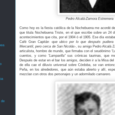
Pedro Alcalá-Zamora Estremera
Como hoy es la fiesta católica de la Nochebuena me acordé de
que titula Nochebuena Triste, en el que escribe sobre un 24 d
acontecimientos que cita, por el 1904 ó el 1905. Ese día estaba
Café Gran Capitán
-que ubico por lo que después pudiera 
nea
Mercantil, pero cerca de San Nicolás-
, su amigo Pedro Alcalá Z
articulista, hombre de mundo, que firmaba con el seudónimo
“L
cuentos, y como
“Lamparilla”
sus crónicas taurinas, que me
Después de estar en el bar los amigos, deciden ir a la Misa del 
o
de ella cae el diluvio universal sobre Córdoba, se van entonc
Peña, en los alrededores, que aún estaba abierto y allí, espe
mezclan con otros dos personajes y un adormilado camarero.
ba
 de