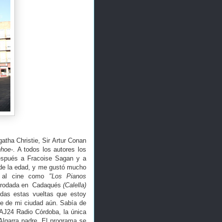
tha Christie, Sir Artur Conan
nhoe-
. A todos los autores los
después a Fracoise Sagan y a
 de la edad, y me gustó mucho
e al cine como
"Los Pianos
, rodada en Cadaqués
(Calella)
das estas vueltas que estoy
e de mi ciudad aún. Sabía de
AJ24 Radio Córdoba, la única
 Algarra padre. El programa se