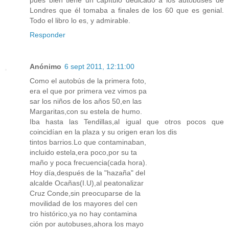
pues bien tiene un capítulo dedicado a los autobuses de
Londres que él tomaba a finales de los 60 que es genial.
Todo el libro lo es, y admirable.
Responder
Anónimo
6 sept 2011, 12:11:00
Como el autobús de la primera foto,
era el que por primera vez vimos pa
sar los niños de los años 50,en las
Margaritas,con su estela de humo.
Iba hasta las Tendillas,al igual que otros pocos que
coincidían en la plaza y su origen eran los dis
tintos barrios.Lo que contaminaban,
incluido estela,era poco,por su ta
maño y poca frecuencia(cada hora).
Hoy día,después de la "hazaña" del
alcalde Ocañas(I.U),al peatonalizar
Cruz Conde,sin preocuparse de la
movilidad de los mayores del cen
tro histórico,ya no hay contamina
ción por autobuses,ahora los mayo