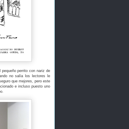
l pequeño perrito con nariz de
ndo no salía los lectores le
 seguro que mejores, pero este
ncionado e incluso puesto uno
po.