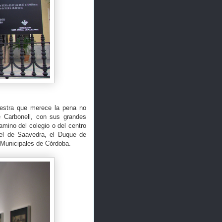
estra que merece la pena no
 Carbonell, con sus grandes
mino del colegio o del centro
gel de Saavedra, el Duque de
s Municipales de Córdoba.