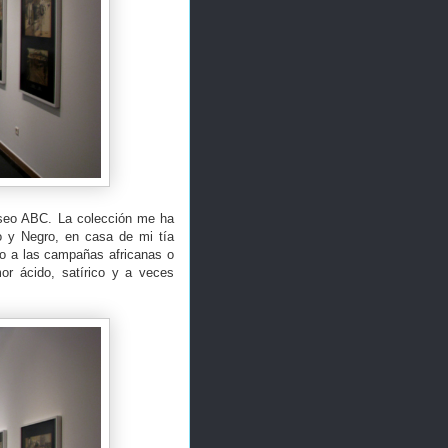
Museo ABC. La colección me ha
co y Negro, en casa de mi tía
no a las campañas africanas o
mor ácido, satírico y a veces