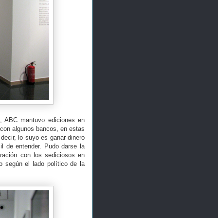
vil, ABC mantuvo ediciones en
ó con algunos bancos, en estas
 decir, lo suyo es ganar dinero
il de entender. Pudo darse la
oración con los sediciosos en
o según el lado político de la