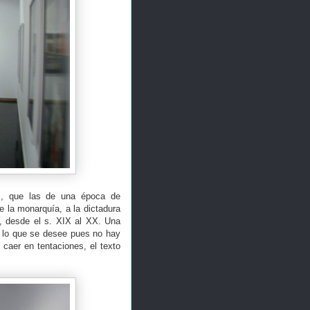
s, que las de una época de
de la monarquía, a la dictadura
a, desde el s. XIX al XX. Una
r lo que se desee pues no hay
caer en tentaciones, el texto