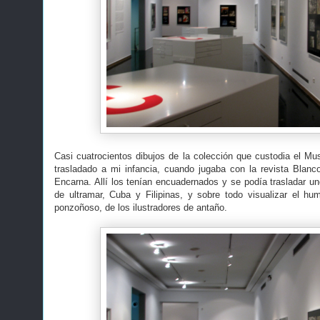
Casi cuatrocientos dibujos de la colección que custodia el 
trasladado a mi infancia, cuando jugaba con la revista Blan
Encarna. Allí los tenían encuadernados y se podía trasladar u
de ultramar, Cuba y Filipinas, y sobre todo visualizar el hu
ponzoñoso, de los ilustradores de antaño.