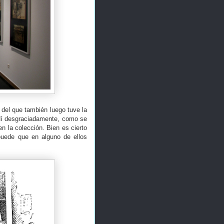
del que también luego tuve la
rdí desgraciadamente, como se
en la colección. Bien es cierto
puede que en alguno de ellos