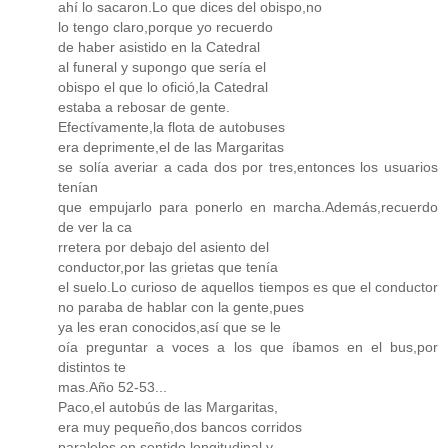
ahí lo sacaron.Lo que dices del obispo,no
lo tengo claro,porque yo recuerdo
de haber asistido en la Catedral
al funeral y supongo que sería el
obispo el que lo ofició,la Catedral
estaba a rebosar de gente.
Efectívamente,la flota de autobuses
era deprimente,el de las Margaritas
se solía averiar a cada dos por tres,entonces los usuarios
tenían
que empujarlo para ponerlo en marcha.Además,recuerdo
de ver la ca
rretera por debajo del asiento del
conductor,por las grietas que tenía
el suelo.Lo curioso de aquellos tiempos es que el conductor
no paraba de hablar con la gente,pues
ya les eran conocidos,así que se le
oía preguntar a voces a los que íbamos en el bus,por
distintos te
mas.Año 52-53...
Paco,el autobús de las Margaritas,
era muy pequeño,dos bancos corridos
paralelos,en sentido longitudinal y