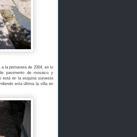
a la primavera de 2004, en lo
 de pavimento de mosaico y
o está en la esquina suroeste
idiendo esta última la villa en