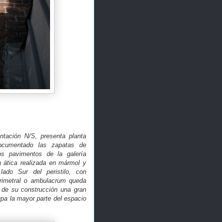
ntación N/S, presenta planta
ocumentado las zapatas de
s pavimentos de la galería
a ática realizada en mármol y
lado Sur del peristilo, con
erimetral o ambulacrum queda
 de su construcción una gran
upa la mayor parte del espacio