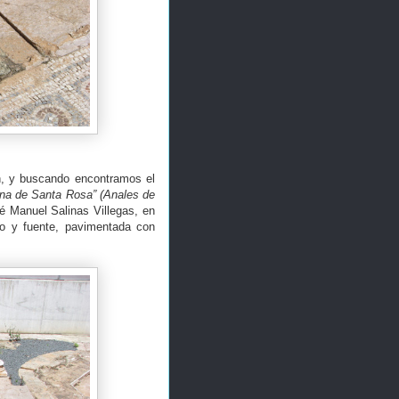
ón, y buscando encontramos el
mana de Santa Rosa” (Anales de
é Manuel Salinas Villegas, en
ilo y fuente, pavimentada con