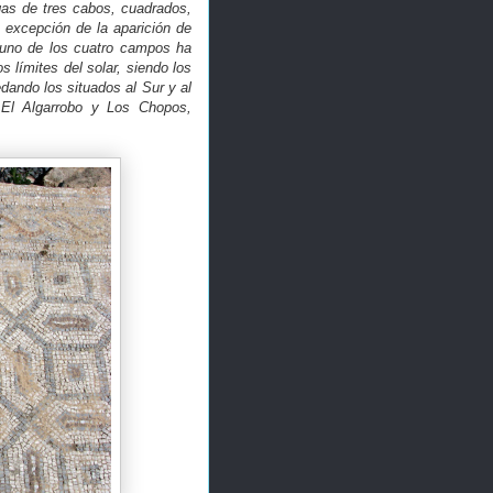
gas de tres cabos, cuadrados,
 excepción de la aparición de
nguno de los cuatro campos ha
 límites del solar, siendo los
ando los situados al Sur y al
 El Algarrobo y Los Chopos,