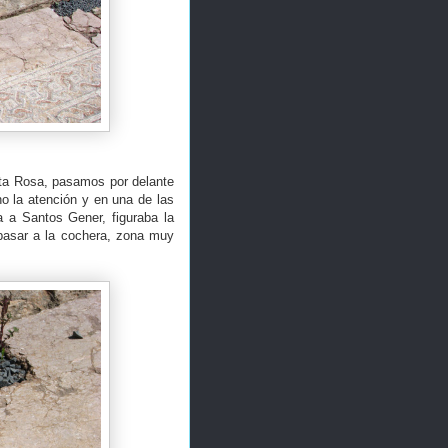
nta Rosa, pasamos por delante
o la atención y en una de las
 a Santos Gener, figuraba la
 pasar a la cochera, zona muy