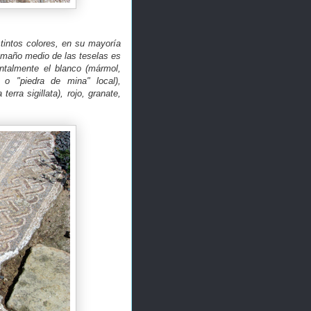
tintos colores, en su mayoría
tamaño medio de las teselas es
ntalmente el blanco (mármol,
 o "piedra de mina" local),
rra sigillata), rojo, granate,