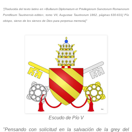
“[Traducida del texto latino en «Bullarum Diplomatum et Privilegiorum Sanctorum Romanorum
Pontificum Taurinensis editio», tomo VII, Augustae Taurinorum 1862, páginas 630-631] Pío
obispo, siervo de los siervos de Dios para perpetua memoria]"
Escudo de Pío V
"Pensando con solicitud en la salvación de la grey del