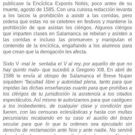
publicase la Encíclica Exponis Nobis, poco antes de su
muerte, agosto de 1585. Con una curiosa redacción levanta
a los laicos la prohibición a asistir a las corridas, pero
ordena que estas no se celebren en festivos y mantiene la
prohibición de que asistan los clérigos. Algunos clérigos
que imparten clases en Salamanca se rebelan y asisten a
las corridas e incluso las promueven y manipulan el
contenido de la encíclica, engañando a los alumnos para
que crean que la derogación les afecta.
Sixto V
-mal le sentaba el V al rey, por aquello de que no
hay quinto malo-
que sucedió a Gregorio XIII. En abril de
1586 le envía al obispo de Salamanca el Breve Nuper
siquidem
“facultad libre y autoridad plena, tanto para que
impidas las dichas enseñanzas cuanto para que prohíbas a
los clérigos de tu jurisdicción la asistencia a los citados
espectáculos. Así mismo te autorizamos para que castigues
a los inobedientes, de cualquier clase y condición que
fueren, con las censuras eclesiásticas y hasta con multas
pecuniarias recabando en su caso el auxilio del brazo
secular para que lo que tu ordenes sea ejecutado sin
derecho de reclamación ante Nos y ante nadie. No servirá