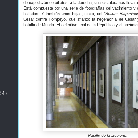
de expedición de billetes, a la derecha, una escalera nos lleva a 
Está compuesta por una serie de fotografías del yacimiento y d
hallados. Y también unas hojas, cinco, del
“Bellum Hispanien
César contra Pompeyo, que afianzó la hegemonía de César 
batalla de Munda. El definitivo final de la República y el nacimie
( 4 )
Pasillo de la izquierda