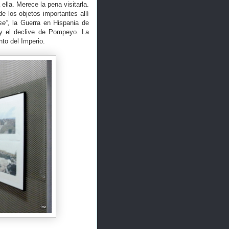
ella. Merece la pena visitarla.
e los objetos importantes allí
se”,
la Guerra en Hispania de
y el declive de Pompeyo. La
nto del Imperio.