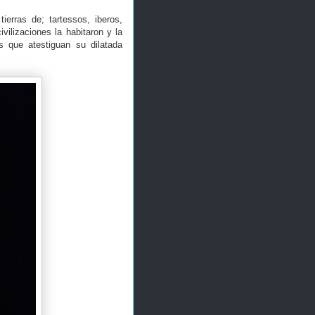
ierras de; tartessos, iberos,
vilizaciones la habitaron y la
s que atestiguan su dilatada