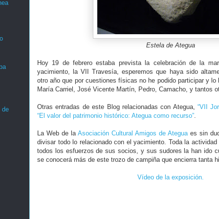
nea
o
Estela de Ategua
Hoy 19 de febrero estaba prevista la celebración de la ma
ba
yacimiento, la VII Travesía, esperemos que haya sido altamen
otro año que por cuestiones físicas no he podido participar y l
María Carriel, José Vicente Martín, Pedro, Camacho, y tantos o
Otras entradas de este Blog relacionadas con Ategua,
“VII Jo
 de
“El valor del patrimonio histórico: Ategua como recurso”
.
La Web de la
Asociación Cultural Amigos de Ategua
es sin dud
divisar todo lo relacionado con el yacimiento. Toda la activida
todos los esfuerzos de sus socios, y sus sudores la han ido cu
se conocerá más de este trozo de campiña que encierra tanta hi
Vídeo de la exposición.