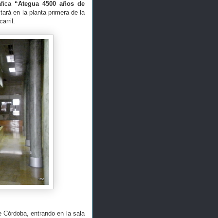
áfica
“Ategua 4500 años de
tará en la planta primera de la
arril.
e Córdoba, entrando en la sala