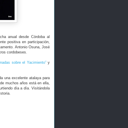
rcha anual desde Córdoba al
te positiva en participación,
o lamento. Antonio Osuna, José
tros cordobeses.
rnadas sobre el Yacimiento”
y
a una excelente atalaya para
d de muchos años está en ella,
rtiendo día a día. Visitándola
storia.