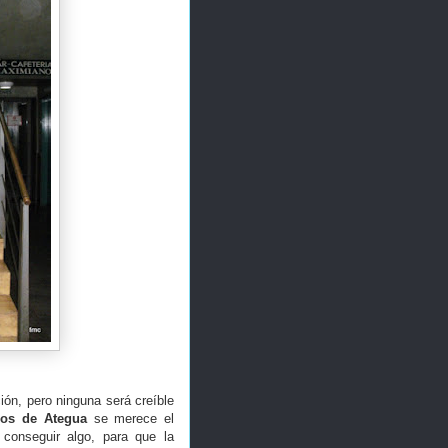
ión, pero ninguna será creíble
gos de Ategua
se merece el
 conseguir algo, para que la