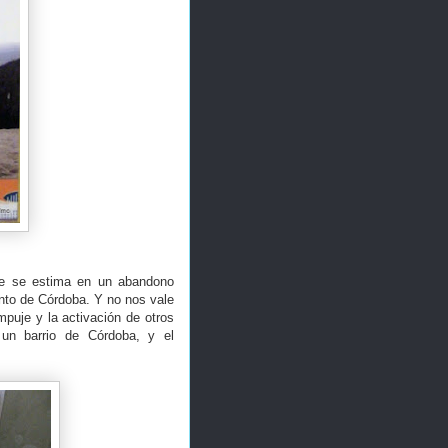
ue se estima en un abandono
ento de Córdoba. Y no nos vale
puje y la activación de otros
un barrio de Córdoba, y el