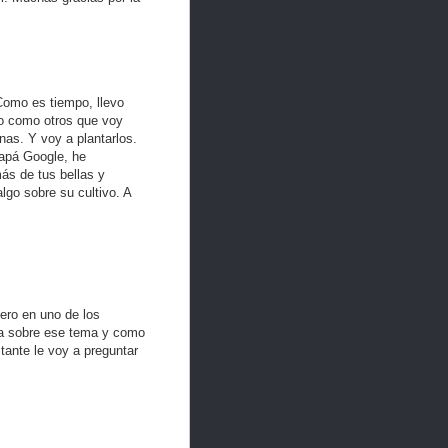
Como es tiempo, llevo
o como otros que voy
nas. Y voy a plantarlos.
papá Google, he
ás de tus bellas y
algo sobre su cultivo. A
ero en uno de los
ia sobre ese tema y como
tante le voy a preguntar