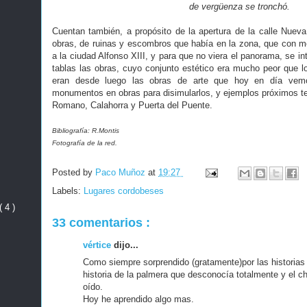
de vergüenza se tronchó.
Cuentan también, a propósito de la apertura de la calle Nueva,
obras, de ruinas y escombros que había en la zona, que con mot
a la ciudad Alfonso XIII, y para que no viera el panorama, se in
tablas las obras, cuyo conjunto estético era mucho peor que lo
eran desde luego las obras de arte que hoy en día vemos
monumentos en obras para disimularlos, y ejemplos próximos t
Romano, Calahorra y Puerta del Puente.
Bibliografía: R.Montis
Fotografía de la red.
Posted by
Paco Muñoz
at
19:27
Labels:
Lugares cordobeses
( 4 )
33 comentarios :
vértice
dijo...
Como siempre sorprendido (gratamente)por las historias
historia de la palmera que desconocía totalmente y el ch
oído.
Hoy he aprendido algo mas.