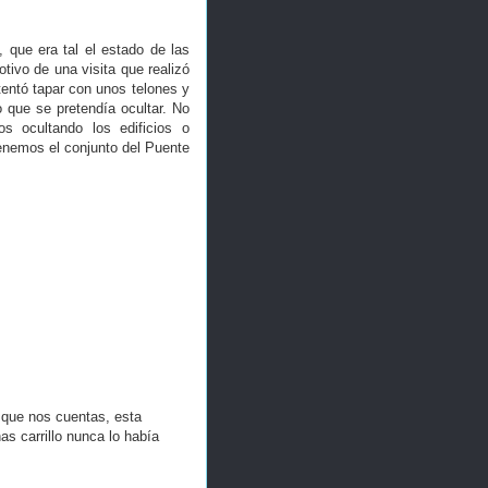
 que era tal el estado de las
ivo de una visita que realizó
tentó tapar con unos telones y
 que se pretendía ocultar. No
 ocultando los edificios o
enemos el conjunto del Puente
 que nos cuentas, esta
as carrillo nunca lo había