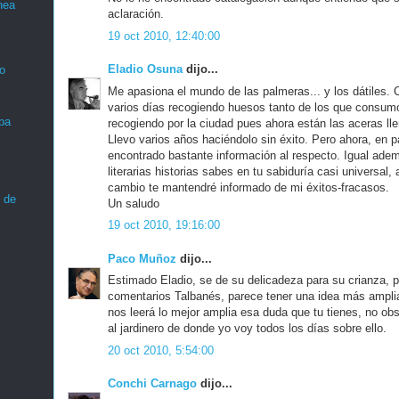
nea
aclaración.
19 oct 2010, 12:40:00
Eladio Osuna
dijo...
o
Me apasiona el mundo de las palmeras... y los dátiles. 
varios días recogiendo huesos tanto de los que consum
ba
recogiendo por la ciudad pues ahora están las aceras lle
Llevo varios años haciéndolo sin éxito. Pero ahora, en 
encontrado bastante información al respecto. Igual adem
literarias historias sabes en tu sabiduría casi universal, 
cambio te mantendré informado de mi éxitos-fracasos.
 de
Un saludo
19 oct 2010, 19:16:00
Paco Muñoz
dijo...
Estimado Eladio, se de su delicadeza para su crianza, p
comentarios Talbanés, parece tener una idea más ampl
nos leerá lo mejor amplia esa duda que tu tienes, no obs
al jardinero de donde yo voy todos los días sobre ello.
20 oct 2010, 5:54:00
Conchi Carnago
dijo...