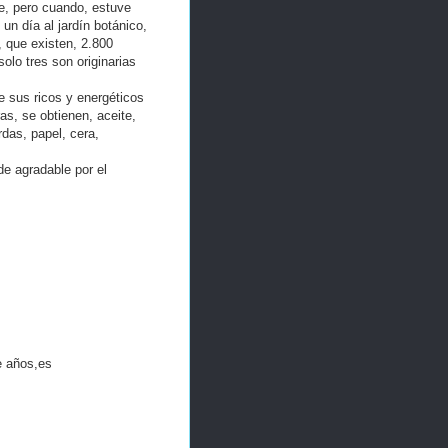
, pero cuando, estuve
un día al jardín botánico,
, que existen, 2.800
olo tres son originarias
 sus ricos y energéticos
ras, se obtienen, aceite,
rdas, papel, cera,
e agradable por el
e años,es