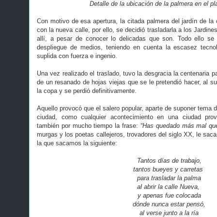
Detalle de la ubicación de la palmera en el p
Con motivo de esa apertura, la citada palmera del jardín de la
con la nueva calle, por ello, se decidió trasladarla a los Jardines
allí, a pesar de conocer lo delicadas que son. Todo ello s
despliegue de medios, teniendo en cuenta la escasez tecno
suplida con fuerza e ingenio.
Una vez realizado el traslado, tuvo la desgracia la centenaria
de un resanado de hojas viejas que se le pretendió hacer, al sub
la copa y se perdió definitivamente.
Aquello provocó que el salero popular, aparte de suponer tema 
ciudad, como cualquier acontecimiento en una ciudad pro
también por mucho tiempo la frase:
“Has quedado más mal que
murgas y los poetas callejeros, trovadores del siglo XX, le saca
la que sacamos la siguiente:
Tantos días de trabajo,
tantos bueyes y carretas
para trasladar la palma
al abrir la calle Nueva,
y apenas fue colocada
dónde nunca estar pensó,
al verse junto a la ría