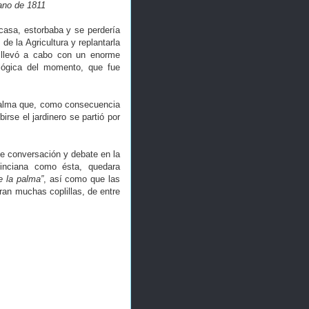
lano de 1811
 casa, estorbaba y se perdería
 de la Agricultura y replantarla
e llevó a cabo con un enorme
lógica del momento, que fue
 palma que, como consecuencia
irse el jardinero se partió por
de conversación y debate en la
vinciana como ésta, quedara
 la palma”
, así como que las
ran muchas coplillas, de entre