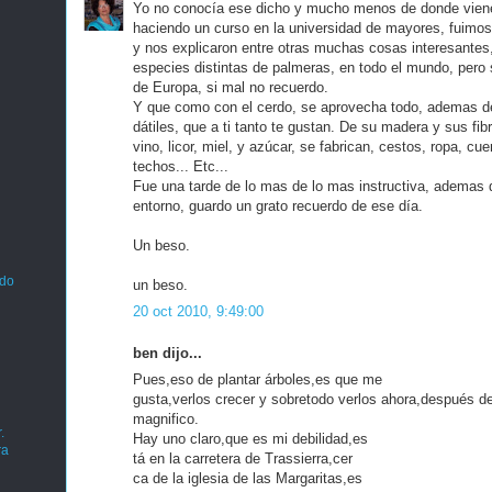
Yo no conocía ese dicho y mucho menos de donde viene
haciendo un curso en la universidad de mayores, fuimos 
y nos explicaron entre otras muchas cosas interesantes
especies distintas de palmeras, en todo el mundo, pero s
de Europa, si mal no recuerdo.
Y que como con el cerdo, se aprovecha todo, ademas de
dátiles, que a ti tanto te gustan. De su madera y sus fib
vino, licor, miel, y azúcar, se fabrican, cestos, ropa, cue
techos... Etc...
Fue una tarde de lo mas de lo mas instructiva, ademas d
entorno, guardo un grato recuerdo de ese día.
Un beso.
ado
un beso.
20 oct 2010, 9:49:00
ben dijo...
Pues,eso de plantar árboles,es que me
gusta,verlos crecer y sobretodo verlos ahora,después d
magnifico.
.
Hay uno claro,que es mi debilidad,es
ra
tá en la carretera de Trassierra,cer
ca de la iglesia de las Margaritas,es