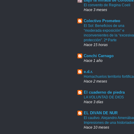
Bajo la mirada de Córdoba
El convento de Regina Coeli
Hace 3 meses
Colectivo Prometeo
El Sol: Beneficios de una
“moderada exposición” e
inconvenientes de la “excesiva
protección”. 2ª Parte
Hace 15 horas
Conchi Carnago
Hace 1 año
e.d.r.
Hornachuelos territorio fortific
Hace 2 meses
El cuaderno de piedra
LA VOLUNTAD DE DIOS
Hace 3 días
EL DIVAN DE NUR
El cautivo. Alejandro Amenábar
Impresiones de una historiado
Hace 10 meses