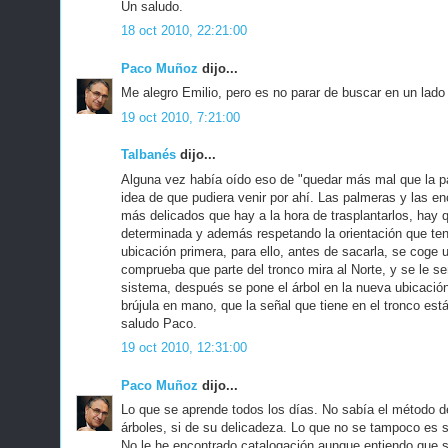
Un saludo.
18 oct 2010, 22:21:00
Paco Muñoz
dijo...
Me alegro Emilio, pero es no parar de buscar en un lado 
19 oct 2010, 7:21:00
Talbanés
dijo...
Alguna vez había oído eso de "quedar más mal que la pa
idea de que pudiera venir por ahí. Las palmeras y las en
más delicados que hay a la hora de trasplantarlos, hay
determinada y además respetando la orientación que tení
ubicación primera, para ello, antes de sacarla, se coge u
comprueba que parte del tronco mira al Norte, y se le se
sistema, después se pone el árbol en la nueva ubicació
brújula en mano, que la señal que tiene en el tronco está
saludo Paco.
19 oct 2010, 12:31:00
Paco Muñoz
dijo...
Lo que se aprende todos los días. No sabía el método d
árboles, si de su delicadeza. Lo que no se tampoco es si
No le he encontrado catalogación aunque entiendo que s