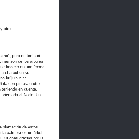
y otro.
lma", pero no tenía ni
cinas son de los árboles
 que hacerlo en una época
a el árbol en su
na brújula y se
ñala con pintura u otro
n teniendo en cuenta,
 orientada al Norte. Un
e plantación de estos
 la palmera es un árbol.
i. Muchas gracias por la