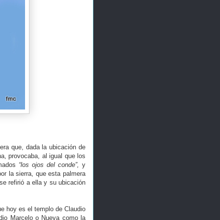
ra que, dada la ubicación de
na, provocaba, al igual que los
amados
“los ojos del conde”,
y
r la sierra, que esta palmera
e refirió a ella y su ubicación
e hoy es el templo de Claudio
audio Marcelo o Nueva como la