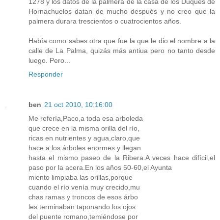
1278 y los datos de la palmera de la casa de los Duques de
Hornachuelos datan de mucho después y no creo que la
palmera durara trescientos o cuatrocientos años.
Había como sabes otra que fue la que le dio el nombre a la
calle de La Palma, quizás más antiua pero no tanto desde
luego. Pero...
Responder
ben
21 oct 2010, 10:16:00
Me refería,Paco,a toda esa arboleda
que crece en la misma orilla del río,
ricas en nutrientes y agua,claro,que
hace a los árboles enormes y llegan
hasta el mismo paseo de la Ribera.A veces hace difícil,el
paso por la acera.En los años 50-60,el Ayunta
miento limpiaba las orillas,porque
cuando el río venía muy crecido,mu
chas ramas y troncos de esos árbo
les terminaban taponando los ojos
del puente romano,temiéndose por