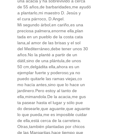
una acacia y ha sobrevivido a cerca
de 55 años,de barbaridades,me ayudó
a plantarlo,mi maestro D. Jesús y
el cura párroco, D.Angel.
Mi segundo árbol,en cariño,es una
preciosa palmera,enorme ella,plan
tada en un pueblo de la costa cata
lana,al amor de las brisas y el sol
del Mediterráneo,debe tener unos 30
años.No la planté a partir de un
dátil,sino de una plántula,de unos
50 cm,delgádita ella,ahora es un
ejemplar fuerte y poderoso,ya no
puedo quitarle las ramas viejas,co
mo hacía antes,sino que lo hace un
jardinero.Pero estoy al tanto de
ella,mimandola.De la acacia,me gus
ta pasear hasta el lugar y sólo pue
do desearle,que aguante,que aguante
lo que pueda,me es imposible cuidar
de ella,está cerca de la carretera.
Otras,también plantadas por chicos
de las Margaritas,hace tiempo que