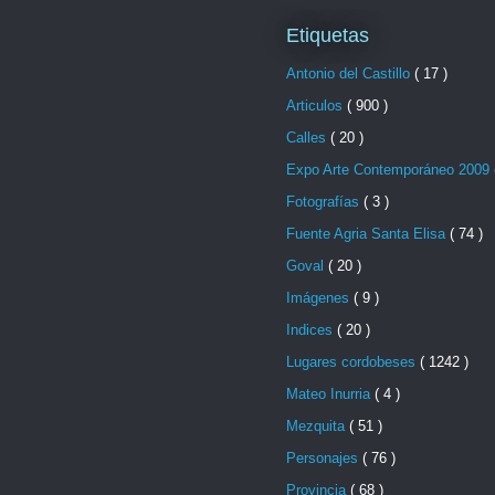
Etiquetas
Antonio del Castillo
( 17 )
Articulos
( 900 )
Calles
( 20 )
Expo Arte Contemporáneo 2009
Fotografías
( 3 )
Fuente Agria Santa Elisa
( 74 )
Goval
( 20 )
Imágenes
( 9 )
Indices
( 20 )
Lugares cordobeses
( 1242 )
Mateo Inurria
( 4 )
Mezquita
( 51 )
Personajes
( 76 )
Provincia
( 68 )