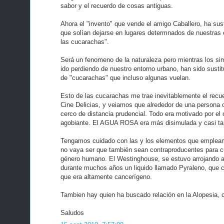
sabor y el recuerdo de cosas antiguas.
Ahora el "invento" que vende el amigo Caballero, ha sust
que solían dejarse en lugares determnados de nuestras 
las cucarachas".
Será un fenomeno de la naturaleza pero mientras los sim
ido perdiendo de nuestro entorno urbano, han sido susti
de "cucarachas" que incluso algunas vuelan.
Esto de las cucarachas me trae inevitablemente el rec
Cine Delicias, y veiamos que alrededor de una persona o
cerco de distancia prudencial. Todo era motivado por el o
agobiante. El AGUA ROSA era más disimulada y casi tan
Tengamos cuidado con las y los elementos que empleam
no vaya ser que también sean contraproducentes para cu
género humano. El Westinghouse, se estuvo arrojando a
durante muchos años un liquido llamado Pyraleno, que 
que era altamente cancerígeno.
Tambien hay quien ha buscado relación en la Alopesia, co
Saludos