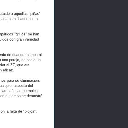
ituido a aquellas "piñas"
casa para "hacer huir a
páticos "grillos" se han
tuidos con gran variedad
uerdo de cuando íbamos al
 una pareja, se hacia un
lor al ZZ, que era
 eficaz.
os para su eliminación,
alquier aspecto del
 las cañerias normales
con el tiempo se demostró
n la falta de "piojos".