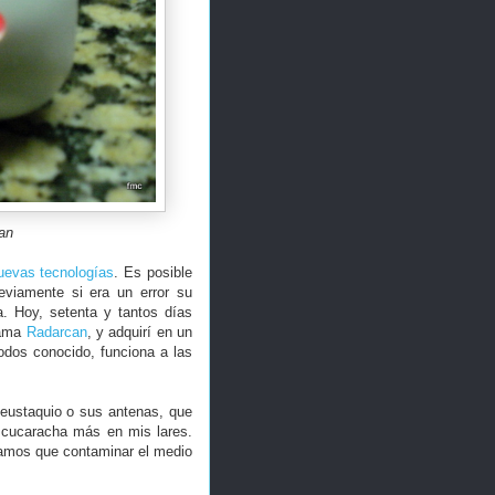
an
uevas tecnologías
. Es posible
reviamente si era un error su
a. Hoy, setenta y tantos días
llama
Radarcan
, y adquirí en un
odos conocido, funciona a las
 eustaquio o sus antenas, que
a cucaracha más en mis lares.
ramos que contaminar el medio