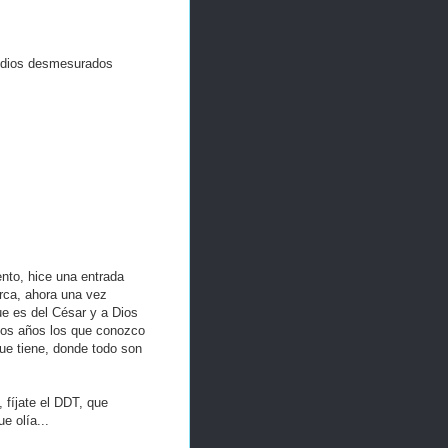
edios desmesurados
nto, hice una entrada
arca, ahora una vez
ue es del César y a Dios
hos años los que conozco
ue tiene, donde todo son
 fíjate el DDT, que
e olía...