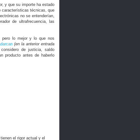
r, y que su importe ha estado
 características técnicas, que
lectrónicas no se entenderían,
ador de ultrafrecuencia, las
, pero lo mejor y lo que nos
darcan
(en la anterior entrada
onsidero de justicia, saldo
un producto antes de haberlo
ienen el rigor actual y el