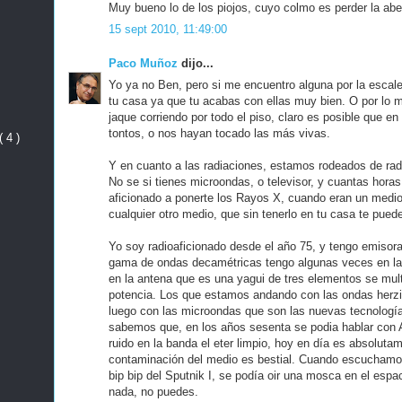
Muy bueno lo de los piojos, cuyo colmo es perder la ab
15 sept 2010, 11:49:00
Paco Muñoz
dijo...
Yo ya no Ben, pero si me encuentro alguna por la escal
tu casa ya que tu acabas con ellas muy bien. O por lo
jaque corriendo por todo el piso, claro es posible que 
tontos, o nos hayan tocado las más vivas.
( 4 )
Y en cuanto a las radiaciones, estamos rodeados de rad
No se si tienes microondas, o televisor, y cuantas horas 
aficionado a ponerte los Rayos X, cuando eran un medio
cualquier otro medio, que sin tenerlo en tu casa te puede
Yo soy radioaficionado desde el año 75, y tengo emisor
gama de ondas decamétricas tengo algunas veces en la 
en la antena que es una yagui de tres elementos se mult
potencia. Los que estamos andando con las ondas herz
luego con las microondas que son las nuevas tecnologí
sabemos que, en los años sesenta se podia hablar con A
ruido en la banda el eter limpio, hoy en día es absolutam
contaminación del medio es bestial. Cuando escuchamos
bip bip del Sputnik I, se podía oir una mosca en el esp
nada, no puedes.