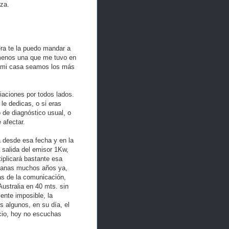
eza.
era te la puedo mandar a
 menos una que me tuvo en
en mi casa seamos los más
iaciones por todos lados.
le dedicas, o si eras
 de diagnóstico usual, o
 afectar.
a desde esa fecha y en la
salida del emisor 1Kw,
iplicará bastante esa
ianas muchos años ya,
as de la comunicación,
ustralia en 40 mts. sin
ente imposible, la
 algunos, en su día, el
acio, hoy no escuchas