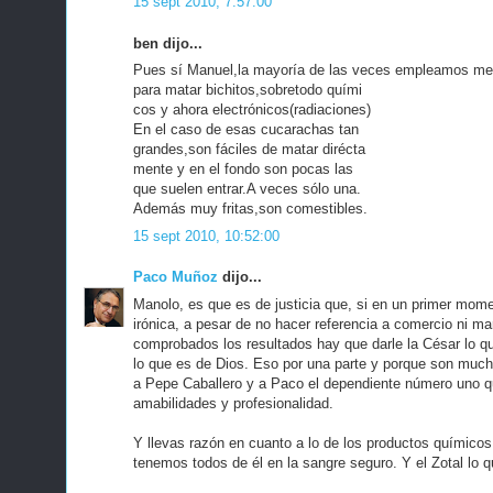
15 sept 2010, 7:57:00
ben dijo...
Pues sí Manuel,la mayoría de las veces empleamos m
para matar bichitos,sobretodo quími
cos y ahora electrónicos(radiaciones)
En el caso de esas cucarachas tan
grandes,son fáciles de matar dirécta
mente y en el fondo son pocas las
que suelen entrar.A veces sólo una.
Además muy fritas,son comestibles.
15 sept 2010, 10:52:00
Paco Muñoz
dijo...
Manolo, es que es de justicia que, si en un primer mome
irónica, a pesar de no hacer referencia a comercio ni m
comprobados los resultados hay que darle la César lo q
lo que es de Dios. Eso por una parte y porque son muc
a Pepe Caballero y a Paco el dependiente número uno q
amabilidades y profesionalidad.
Y llevas razón en cuanto a lo de los productos químicos,
tenemos todos de él en la sangre seguro. Y el Zotal lo qu