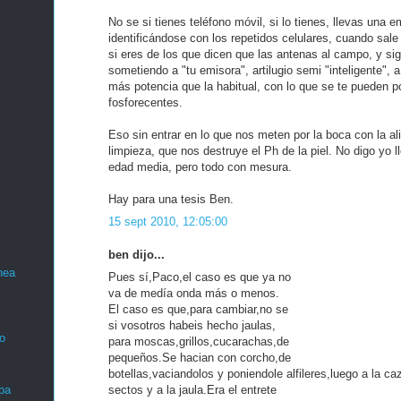
No se si tienes teléfono móvil, si lo tienes, llevas una
identificándose con los repetidos celulares, cuando sale 
si eres de los que dicen que las antenas al campo, y si
sometiendo a "tu emisora", artilugio semi "inteligente",
más potencia que la habitual, con lo que se te pueden p
fosforecentes.
Eso sin entrar en lo que nos meten por la boca con la a
limpieza, que nos destruye el Ph de la piel. No digo yo l
edad media, pero todo con mesura.
Hay para una tesis Ben.
15 sept 2010, 12:05:00
ben dijo...
nea
Pues sí,Paco,el caso es que ya no
va de medía onda más o menos.
El caso es que,para cambiar,no se
si vosotros habeis hecho jaulas,
o
para moscas,grillos,cucarachas,de
pequeños.Se hacian con corcho,de
botellas,vaciandolos y poniendole alfileres,luego a la ca
sectos y a la jaula.Era el entrete
ba