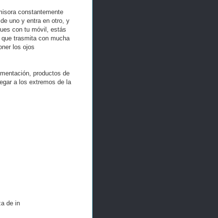
 emisora constantemente
de uno y entra en otro, y
gues con tu móvil, estás
 a que trasmita con mucha
oner los ojos
limentación, productos de
legar a los extremos de la
za de in