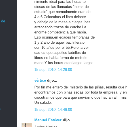
nimiento ideal para las horas te
diosas de las llamadas "horas de
estudio",que normalmente eran de
4 a 6.Colocabas el libro delante
 de
y debajo de la mesa,a ciegas,ibas
arrancando trozos de corcho.La
enorme competencia que había.
Eso ocurria,en edades tempranas de
1 y 2 año de aquel bachillerato,
con 10 años,por el 55.Pero la ver
dad es que aquellos ladrillos de
libros no había forma de meterle
mano.Y las horas eran largas,largas
15 sept 2010, 14:26:00
vértice
dijo...
Por fin me entero del misterio de las piñas, resulta qu
encontramos con piñas secas por toda la empresa, y en
discutíamos que para que servían o que hacían allí, mist
Un saludo.
s
15 sept 2010, 14:46:00
Manuel Estévez
dijo...