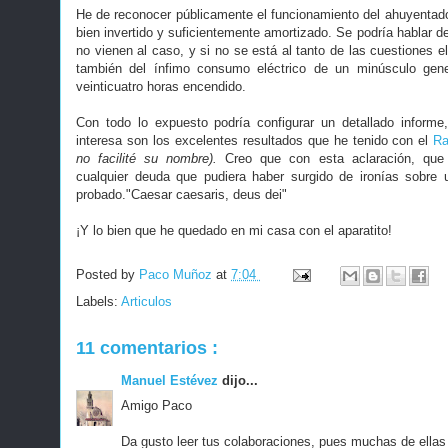
He de reconocer públicamente el funcionamiento del ahuyentado
bien invertido y suficientemente amortizado. Se podría hablar de
no vienen al caso, y si no se está al tanto de las cuestiones e
también del ínfimo consumo eléctrico de un minúsculo gener
veinticuatro horas encendido.
Con todo lo expuesto podría configurar un detallado informe
interesa son los excelentes resultados que he tenido con el
Ra
no facilité su nombre).
Creo que con esta aclaración, que c
cualquier deuda que pudiera haber surgido de ironías sobre 
probado."Caesar caesaris, deus dei"
¡Y lo bien que he quedado en mi casa con el aparatito!
Posted by
Paco Muñoz
at
7:04
Labels:
Articulos
11 comentarios :
Manuel Estévez
dijo...
Amigo Paco
Da gusto leer tus colaboraciones, pues muchas de ellas t