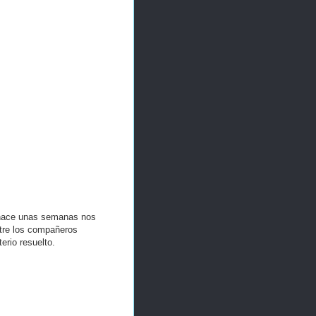
e hace unas semanas nos
tre los compañeros
erio resuelto.