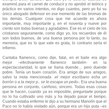
examinó para el carnet de conducir y no aprobó el teórico y
práctico en varios intentos, no digo cuantos, pero yo fui su
único abogado defensor en ese momento de las bromas de
los demás. Cualquier cosa que me acuerde es ahora
importante, muy importante y, en el noventa y nueve por
ciento son todas buenas y agradables. Ese es el cielo de los
cristianos seguramente, como digo yo, los recuerdos de él
son todos buenos, de una buena persona por lo tanto, su
memoria, que es lo que vale es grata, lo contrario sería el
infierno.
Cantaba flamenco, como dije, fatal, en el baile era algo
mejor
–efectivamente flamenco también-
en la
espectacularidad, lo que se llama duende… pero duende
pobre. Tenía un buen corazón. Era amigo de sus amigos,
salvo la mota mencionada -
el mejor escribano echa un
borrón o a la mejor p.. se le escapa un pedo-
. Era una buena
persona en conjunto, cariñoso, sincero. Todas esas cosas
que te hacen, cuando ya es imposible, preguntarte porque
no lo ha cultivado uno más y ha dejado pasar el tiempo.
Cuando estaba enfermo le dijo a su hermano Manolín que el
Paco no lo había visitado aún, porque era un hijo puta
–es