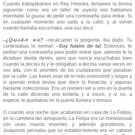
Cuando trabajábamos en Rey Heredia, teníamos la broma
siguiente: como era un taller de joyería nos habíamos
inventado la guasa de pedir una contraseña para entrar. Si
en cualquier momento uno salía a la calle, y al volver
cuando llamaba escuchaba, una voz decir:
–¿Q-u-i-é-n e-s?
–recalcando la pregunta, iba dado. Tu
contestabas lo normal:
–Soy fulano de tal.
Entonces, te
pedían una contraseña para poder entrar que, además te la
dictaban desde dentro, pero que nunca escuchaban bien
cuando la decías tú y te obligaban a decirla varias veces en
voz alta, con el asombro de los ciudadanos que pasaban
por la calle. Las frases eran de lo más inverosímil y largas y
si querías entrar tenías que decir la frasecita, y algunas
bastante indecorosas. Era un número ver a uno en la puerta
de la calle diciendo una tontería y a voces, y si no, a
esperar, te quedabas en la puerta lloviera o tronara.
O cuando una noche que acabamos en casa de La Felipa,
en la carretera del aeropuerto. La Felipa era un homosexual
con unas manos enormes y además grandísimo, y
Joaquinito pensaba que su establecimiento era un cabaret