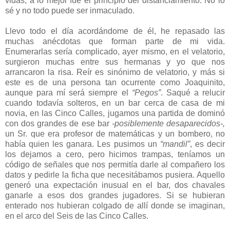
vidas, a lo mejor fue el principio del distanciamiento. No lo
sé y no todo puede ser inmaculado.
Llevo todo el día acordándome de él, he repasado las
muchas anécdotas que forman parte de mi vida.
Enumerarlas sería complicado, ayer mismo, en el velatorio,
surgieron muchas entre sus hermanas y yo que nos
arrancaron la risa. Reír es sinónimo de velatorio, y más si
este es de una persona tan ocurrente como Joaquinito,
aunque para mí será siempre el
“Pegos”
. Saqué a relucir
cuando todavía solteros, en un bar cerca de casa de mi
novia, en las Cinco Calles, jugamos una partida de dominó
con dos grandes de ese bar
-posiblemente desaparecidos-,
un Sr. que era profesor de matemáticas y un bombero, no
había quien les ganara. Les pusimos un
“mandil”
, es decir
los dejamos a cero, pero hicimos trampas, teníamos un
código de señales que nos permitía darle al compañero los
datos y pedirle la ficha que necesitábamos pusiera. Aquello
generó una expectación inusual en el bar, dos chavales
ganarle a esos dos grandes jugadores. Si se hubieran
enterado nos hubieran colgado de allí donde se imaginan,
en el arco del Seis de las Cinco Calles.