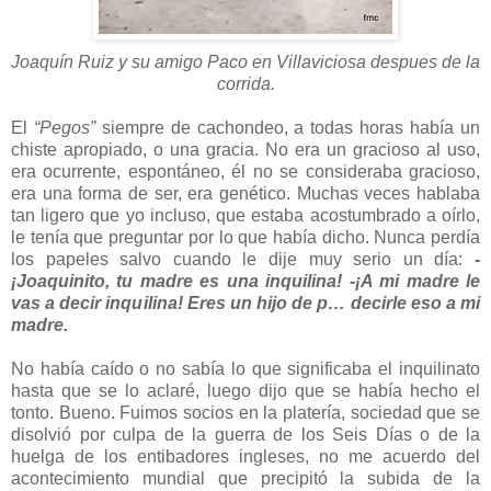
Joaquín Ruiz y su amigo Paco en Villaviciosa despues de la
corrida.
El
“Pegos”
siempre de cachondeo, a todas horas había un
chiste apropiado, o una gracia. No era un gracioso al uso,
era ocurrente, espontáneo, él no se consideraba gracioso,
era una forma de ser, era genético. Muchas veces hablaba
tan ligero que yo incluso, que estaba acostumbrado a oírlo,
le tenía que preguntar por lo que había dicho. Nunca perdía
los papeles salvo cuando le dije muy serio un día:
-
¡Joaquinito, tu madre es una inquilina!
-¡A mi madre le
vas a decir inquilina! Eres un hijo de p… decirle eso a mi
madre.
No había caído o no sabía lo que significaba el inquilinato
hasta que se lo aclaré, luego dijo que se había hecho el
tonto. Bueno. Fuimos socios en la platería, sociedad que se
disolvió por culpa de la guerra de los Seis Días o de la
huelga de los entibadores ingleses, no me acuerdo del
acontecimiento mundial que precipitó la subida de la