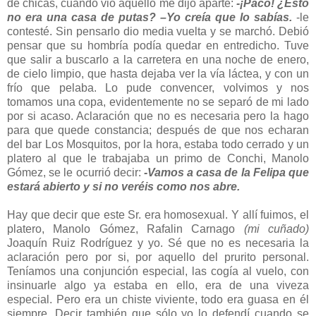
de chicas, cuando vio aquello me dijo aparte:
-¡Paco! ¿Esto
no era una casa de putas?
–Yo creía que lo sabías.
-le
contesté. Sin pensarlo dio media vuelta y se marchó. Debió
pensar que su hombría podía quedar en entredicho. Tuve
que salir a buscarlo a la carretera en una noche de enero,
de cielo limpio, que hasta dejaba ver la vía láctea, y con un
frío que pelaba. Lo pude convencer, volvimos y nos
tomamos una copa, evidentemente no se separó de mi lado
por si acaso. Aclaración que no es necesaria pero la hago
para que quede constancia; después de que nos echaran
del bar Los Mosquitos, por la hora, estaba todo cerrado y un
platero al que le trabajaba un primo de Conchi, Manolo
Gómez, se le ocurrió decir:
-Vamos a casa de la Felipa que
estará abierto y si no veréis como nos abre.
Hay que decir que este Sr. era homosexual. Y allí fuimos, el
platero, Manolo Gómez, Rafalin Carnago
(mi cuñado)
Joaquín Ruiz Rodríguez y yo. Sé que no es necesaria la
aclaración pero por si, por aquello del prurito personal.
Teníamos una conjunción especial, las cogía al vuelo, con
insinuarle algo ya estaba en ello, era de una viveza
especial. Pero era un chiste viviente, todo era guasa en él
siempre. Decir también que sólo yo lo defendí cuando se