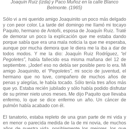
Joaquín Ruiz (izda) y Paco Muñoz en la calle Blanco
Belmonte. (1965)
Sólo vi a mi querido amigo Joaquinito un poco más delgado
y con peor color. La tarde del domingo me llamó mi tocayo
Paquito, hermano de Antoñi, esposa de Joaquín Ruiz. Traté
de demorar un poco la explicación que me estaba dando
porque sabía que era una mala noticia la que me esperaba,
aunque por mucha demora que le diera me la iba a dar de
todos modos. Y me la dio: Joaquín Ruiz Rodríguez,
“el
Pegoletes”
, había fallecido esa misma mañana del 12 de
septiembre. ¡Joder! eso no debía ser posible pero lo era. Mi
amigo Joaquinito, el
“Pegoletes”,
mi socio de juventud, el
hermano que no tuve, compañero de muchos años de
penas y alegrías, le había tocado. Sólo tenía tres años más
que yo. Estaba recién jubilado y sólo había podido disfrutar
de su primer nieto unos meses. Me dijo Paquito que llevaba
enfermo, lo que se dice enfermo un año. Un cáncer de
pulmón había acabado con él.
El tanatorio, estaba repleto de una gran parte de mi vida y
en menor o parecida medida de la de mi novia, de muchos
años de nuestra vida, posiblemente los mejores, los que