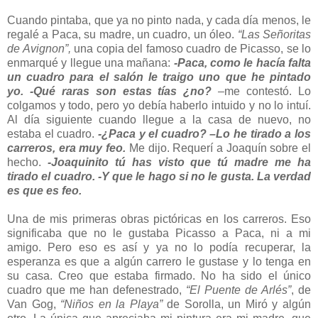
Cuando pintaba, que ya no pinto nada, y cada día menos, le
regalé a Paca, su madre, un cuadro, un óleo.
“Las Señoritas
de Avignon”,
una copia del famoso cuadro de Picasso, se lo
enmarqué y llegue una mañana:
-Paca, como le hacía falta
un cuadro para el salón le traigo uno que he pintado
yo.
-Qué raras son estas tías ¿no?
–me contestó. Lo
colgamos y todo, pero yo debía haberlo intuido y no lo intuí.
Al día siguiente cuando llegue a la casa de nuevo, no
estaba el cuadro.
-¿Paca y el cuadro?
–Lo he tirado a los
carreros, era muy feo.
Me dijo. Requerí a Joaquín sobre el
hecho.
-Joaquinito tú has visto que tú madre me ha
tirado el cuadro.
-Y que le hago si no le gusta. La verdad
es que es feo.
Una de mis primeras obras pictóricas en los carreros. Eso
significaba que no le gustaba Picasso a Paca, ni a mi
amigo. Pero eso es así y ya no lo podía recuperar, la
esperanza es que a algún carrero le gustase y lo tenga en
su casa. Creo que estaba firmado. No ha sido el único
cuadro que me han defenestrado,
“El Puente de Arlés”
, de
Van Gog,
“Niños en la Playa”
de Sorolla, un Miró y algún