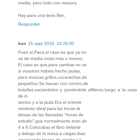
media, pero todo con mesura.
Hay para una tesis Ben.
Responder
ben
15 sept 2010, 14:26:00
Pues sí,Paco,el caso es que ya no
va de medía onda más o menos.
El caso es que,para cambiar,no se
si vosotros habeis hecho jaulas,
para moscas,grillos,cucarachas,de
pequeños.Se hacian con corcho,de
botellas,vaciandolos y poniendole alfileres,luego a la caza
de in
sectos y a la jaula.Era el entrete
nimiento ideal para las horas te
diosas de las llamadas "horas de
estudio",que normalmente eran de
4 a 6.Colocabas el libro delante
y debajo de la mesa,a ciegas,ibas
arrancando trozos de corcho.La