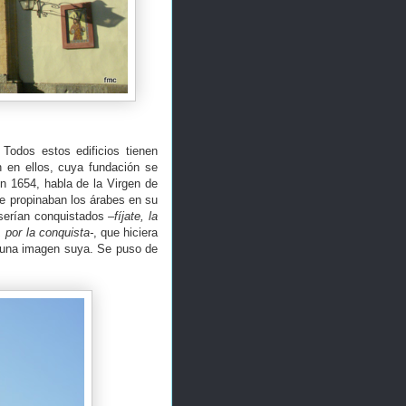
 Todos estos edificios tienen
n en ellos, cuya fundación se
n 1654, habla de la Virgen de
le propinaban los árabes en su
o serían conquistados
–fíjate, la
 por la conquista-
, que hiciera
ía una imagen suya. Se puso de