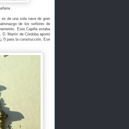
añana .
-
es de una sola nave de gran
patronazgo de los señores de
ramiento. Esta Capilla estaba
a. D. Martín de Córdoba aportó
(¿?)
para la construcción, Ese