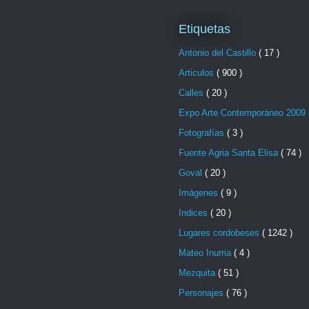
Etiquetas
Antonio del Castillo
( 17 )
Articulos
( 900 )
Calles
( 20 )
Expo Arte Contemporáneo 2009
Fotografías
( 3 )
Fuente Agria Santa Elisa
( 74 )
Goval
( 20 )
Imágenes
( 9 )
Indices
( 20 )
Lugares cordobeses
( 1242 )
Mateo Inurria
( 4 )
Mezquita
( 51 )
Personajes
( 76 )