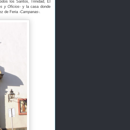
odos los Santos, Trinidad, El
s y Oficios-
y la casa donde
ez de Feria
-Campanas-.