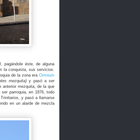
I, pagándole éste, de alguna
 la conquista, sus servicios.
roquia de la zona era
Omnium
ntes mezquita)
y pasó a ser
 anterior mezquita, de la que
ser parroquia, en 1876, todo
Trinitarios, y pasó a llamarse
iendo en un alarde de mezcla