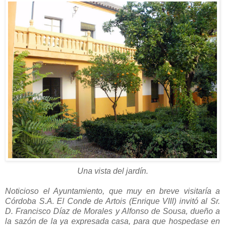
Una vista del jardín.
Noticioso el Ayuntamiento, que muy en breve visitaría a
Córdoba S.A. El Conde de Artois (Enrique VIII) invitó al Sr.
D. Francisco Díaz de Morales y Alfonso de Sousa, dueño a
la sazón de la ya expresada casa, para que hospedase en