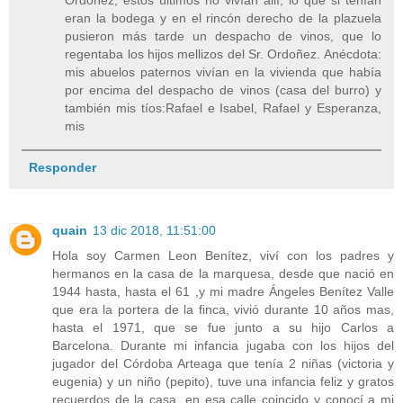
Ordoñez, estos últimos no vivían allí, lo que si tenían
eran la bodega y en el rincón derecho de la plazuela
pusieron más tarde un despacho de vinos, que lo
regentaba los hijos mellizos del Sr. Ordoñez. Anécdota:
mis abuelos paternos vivían en la vivienda que había
por encima del despacho de vinos (casa del burro) y
también mis tíos:Rafael e Isabel, Rafael y Esperanza,
mis
Responder
quain
13 dic 2018, 11:51:00
Hola soy Carmen Leon Benítez, viví con los padres y
hermanos en la casa de la marquesa, desde que nació en
1944 hasta, hasta el 61 ,y mi madre Ángeles Benítez Valle
que era la portera de la finca, vivió durante 10 años mas,
hasta el 1971, que se fue junto a su hijo Carlos a
Barcelona. Durante mi infancia jugaba con los hijos del
jugador del Córdoba Arteaga que tenía 2 niñas (victoria y
eugenia) y un niño (pepito), tuve una infancia feliz y gratos
recuerdos de la casa, en esa calle coincido y conocí a mi