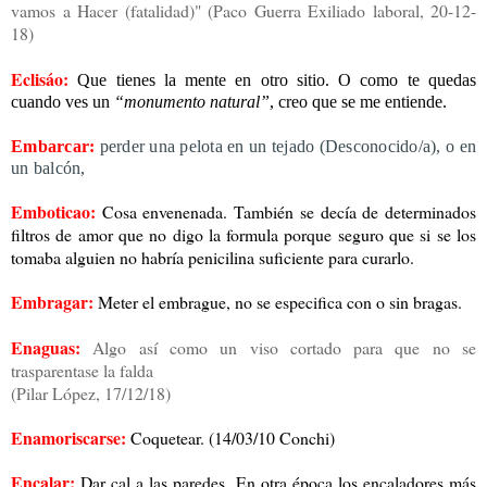
vamos a Hacer (fatalidad)" (Paco Guerra Exiliado laboral, 20-12-
18)
Eclisáo:
Que tie
nes la mente en otro sitio. O como te quedas
cuando ves un
“monumento natural”
, creo que se
me entiende.
Embarcar:
perder una pelota en un tejado (Desconocido/a), o en
un balcón,
Emboticao:
Cosa envenenada. También se decía de determinados
filtros de amor que no digo la formula porque seguro que si se los
tomaba alguien no habría penicilina suficiente para curarlo.
Embragar:
Meter el embrague, no se especifica con o sin bragas.
Enaguas:
Algo así como un viso cortado para que no se
trasparentase la falda
(Pilar López, 17/12/18)
Enamoriscarse:
Coquetear. (14/03/10 Conchi)
Encalar:
Dar cal a las paredes. En otra época los encaladores más