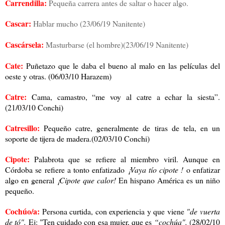
Carrendilla:
Pequeña carrera antes de saltar o hacer algo.
Cascar:
Hablar mucho (23/06/19 Nanitente)
Cascársela:
Masturbarse (el hombre)
(23/06/19 Nanitente)
Cate:
Puñetazo que le daba el bueno al malo en las películas del
oeste y otras. (06/03/10 Harazem)
Catre:
Cama, camastro, “me voy al catre a echar la siesta”.
(21/03/10 Conchi)
Catresillo:
Pequeño catre, generalmente de tiras de tela, en un
soporte de tijera de madera.(02/03/10 Conchi)
Cipote:
Palabrota que se refiere al miembro viril. Aunque en
Córdoba se refiere a tonto enfatizado
¡Vaya tío cipote !
o enfatizar
algo en general
¡Cipote que calor!
En hispano América es un niño
pequeño.
Cochúo/a:
Persona curtida, con experiencia y que viene
"de vuerta
de tó".
Ej: "Ten cuidado con esa mujer, que es
“cochúa".
(28/02/10