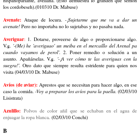
hispanoparlante, avellana. (Esto demuestra lo grandeh que semoh
los cordobeseh).(010310 Dr. Mabuse)
Avenate:
Ataque de locura.
-¡Sujetarme que me va a dar un
avenate!
Pero no importaba no lo sujetabas y no pasaba nada.
Averiguar
:
1. Dotarse, proveerse de algo o proporcionarse algo.
V.g.
'-(Me) he 'averiguao' un meiba en el mercaíllo del Arenal pa
cuando vayamos de perol'
. 2. Poner remedio o solución a un
asunto. Apañárselas. V.g.
'-¡A ver cómo te las averiguas con la
suegra!'
. Otro dato que siempre resulta estridente para quien nos
visita (04/03/10 Dr. Mabuse)
Avíos (de aviar):
Aprestos que se necesitan para hacer algo, en ese
caso la comida.
-Voy a preparar los avíos para la paella.
(02/03/10
Lisistrata)
Azulillo:
Polvos de color añil que se echaban en el agua de
enjuagar la ropa blanca
.
(02/03/10 Conchi)
B