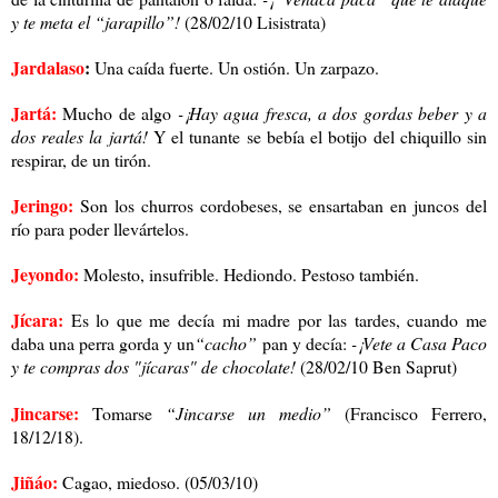
y te meta el “jarapillo”!
(28/02/10 Lisistrata)
Jardalaso
:
Una caída fuerte. Un ostión. Un zarpazo.
Jartá:
Mucho de algo
-¡Hay agua fresca, a dos gordas beber y a
dos reales la jartá!
Y el tunante se bebía el botijo del chiquillo sin
respirar, de un tirón.
Jeringo:
Son los churros cordobeses, se ensartaban en juncos del
río para poder llevártelos.
Jeyondo:
Molesto, insufrible. Hediondo. Pestoso también.
Jícara:
Es lo que me decía mi madre por las tardes, cuando me
daba una perra gorda y un
“cacho”
pan y decía:
-¡Vete a Casa Paco
y te compras dos "jícaras" de chocolate!
(28/02/10 Ben Saprut)
Jincarse:
Tomarse
“Jincarse un medio”
(Francisco Ferrero,
18/12/18).
Jiñáo:
Cagao, miedoso. (05/03/10)