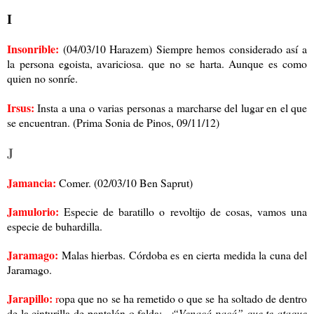
I
Insonrible:
(04/03/10 Harazem) Siempre hemos considerado así a
la persona egoista, avariciosa. que no se harta. Aunque es como
quien no sonríe.
Irsus:
Insta a una o varias personas a marcharse del lugar en el que
se encuentran. (Prima Sonia de Pinos, 09/11/12)
J
Jamancia:
Comer. (02/03/10 Ben Saprut)
Jamulorio:
Especie de baratillo o revoltijo de cosas, vamos una
especie de buhardilla.
Jaramago:
Malas hierbas. Córdoba es en cierta medida la cuna del
Jaramago.
Jarapillo:
r
opa que no se ha remetido o que se ha soltado de dentro
de la cinturilla de pantalón o falda:
-¡“Venacá pacá” que te ataque