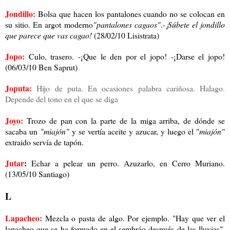
Jondillo:
Bolsa que hacen los pantalones cuando no se colocan en
su sitio. En argot moderno
"pantalones cagaos"
.
-¡Súbete el jondillo
que parece que vas cagao!
(28/02/10 Lisistrata)
Jopo:
Culo, trasero. -¡Que le den por el jopo! -¡Darse el jopo!
(06/03/10 Ben Saprut)
Joputa:
Hijo de puta. En ocasiones palabra cariñosa. Halago.
Depende del tono en el que se diga
Joyo:
Trozo de pan con la parte de la miga arriba, de dónde se
sacaba un
"miajón"
y se vertía aceite y azucar, y luego el "
miajón"
extraido servía de tapón.
Jutar
:
Echar a pelear un perro. Azuzarlo, en Cerro Muriano.
(13/05/10 Santiago)
L
Lapacheo:
Mezcla o pasta de algo. Por ejemplo. "Hay que ver el
lapacheo que se ha formado en el sembráo después de las lluvias".