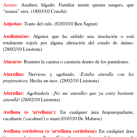
Asaura:
Asadura, hígado. Familiar mente quema sangres, que
“asaura” eres. (18/03/10 Conchi)
Asipotao:
Tonto del culo. (02/03/10 Ben Saprut)
Asollamá/ao:
Alguien que ha sufrido una insolación o está
totalmente rojo/a por alguna alteración del estado de ánimo.
(28/02/10 Lisistrata)
Atacarse:
Remeter la camisa o camiseta dentro de los pantalones.
Aturullao:
Nervioso y agobiado.
-Estaba aturulla con los
preparativos.
Hecha un taco. (28/02/10 Lisistrata)
Aturullar:
Agobiado/a
-¡No me aturulles que ya estoy bastante
aturullá!
(28/02/10 Lisistrata)
Avellana (o 'arvellana'):
En cualquier área hispanoparlante,
cacahuete ('cacahuei') o maní.(010310 Dr. Mabuse)
Avellana cordobesa (o 'arvellana cordobesa):
En cualquier área