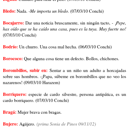
Bledo:
Nada.
-Me importa un bledo.
(07/03/10 Conchi)
Bocajarro:
Dar una noticia bruscamente, sin ningún tacto,
- ¡Pepe,
has oído que se ha caído una casa, pues es la tuya. Muy fuerte no!
(07/03/10 Conchi)
Bodrío:
Un churro. Una cosa mal hecha. (06/03/10 Conchi)
Borococo:
Que alguna cosa tiene un defecto. Bollos, chichones.
Borombillos, subir en:
Sentar a un niño un adulto a horcajadas
sobre sus hombros. -¡Papa, súbeme en borombillos que no veo los
nazarenos! (09/03/10 Harazem)
Borriquero:
especie de cardo silvestre, persona antipática, es un
cardo borriquero. (07/03/10 Conchi)
Bragá:
Mujer brava con bragas.
Bujero:
Agüjero.
(prima Sonia de Pinos 09/11/12)