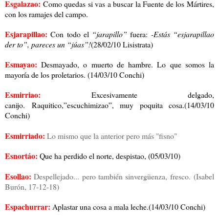
Esgalazao:
Como quedas si vas a buscar la Fuente de los Mártires,
con los ramajes del campo.
Esjarapillao:
Con todo el
“jarapillo”
fuera:
-Estás “esjarapillao
der to”, pareces un “júas”!
(28/02/10 Lisistrata)
Esmayao:
Desmayado, o muerto de hambre. Lo que somos la
mayoría de los proletarios. (14/03/10 Conchi)
Esmirriao:
Excesivamente delgado,
canijo.
Raquitico,”escuchimizao”, muy poquita cosa.(14/03/10
Conchi)
Esmirriado:
Lo mismo que la anterior pero más "fisno"
Esnortáo:
Que ha perdido el norte, despistao, (05/03/10)
Esollao:
Despellejado... pero también sinvergüenza, fresco.
(Isabel
Burón, 17-12-18)
Espachurrar:
Aplastar una cosa a mala leche.(14/03/10 Conchi)