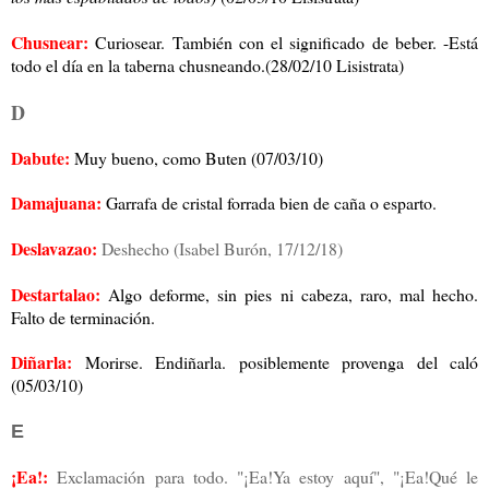
Chusnear:
Curiosear. También con el significado de beber. -Está
todo el día en la taberna chusneando.(28/02/10 Lisistrata)
D
Dabute:
Muy bueno, como Buten (07/03/10)
Damajuana:
Garrafa de cristal forrada bien de caña o esparto.
Deslavazao:
Deshecho (
Isabel Burón, 17/12/18)
Destartalao:
Algo deforme, sin pies ni cabeza, raro, mal hecho.
Falto de terminación.
Diñarla:
Morirse. Endiñarla. posiblemente provenga del caló
(05/03/10)
E
¡Ea!:
Exclamación para todo. "¡Ea!Ya estoy aquí", "¡Ea!Qué le