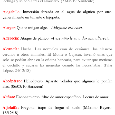
lechuga y se bebía tras el almuerzo. (23/06/19 Nanitente)
Ajogahillo:
Inmersión forzada en el agua de alguien por otro,
generalmente un tunante o hijoputa.
Alargar:
Que te traigan algo.
–Alárgame esa cosa.
Alferecía:
Ataque de pánico.
-A ese niño le va a dar una alferecía.
Alcancía:
Hucha.
Las normales eran de cerámica, los clásicos
cerditos u otros animales. El Monte o Cajasur, inventó unas que
solo se podían abrir en la oficina bancaria, para evitar que metieras
el cuchillo y sacaras las monedas cuando las necesitabas. (Pilar
López, 24/12/18)
Alicóptero:
Helicóptero. Aparato volador que algunos le ponían
alas. (06/03/10 Harazem)
Aliñao:
Encoñamiento, filtro de amor específico. Locura de amor.
Aljofaifa:
Fregona, trapo de fregar el suelo (Máximo Reyero,
18/12/18).