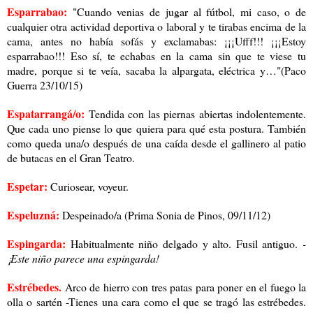
Esparrabao:
"Cuando venias de jugar al fútbol, mi caso, o de
cualquier otra actividad deportiva o laboral y te tirabas encima de la
cama, antes no había sofás y exclamabas: ¡¡¡Ufff!!! ¡¡¡Estoy
esparrabao!!! Eso sí, te echabas en la cama sin que te viese tu
madre, porque si te veía, sacaba la alpargata, eléctrica y…"(Paco
Guerra 23/10/15)
Espatarrangá/o:
Tendida con las piernas abiertas indolentemente.
Que cada uno piense lo que quiera para qué esta postura. También
como queda una/o después de una caída desde el gallinero al patio
de butacas en el Gran Teatro.
Espetar:
Curiosear, voyeur.
Espeluzná:
Despeinado/a (Prima Sonia de Pinos, 09/11/12)
Espingarda:
Habitualmente niño delgado y alto. Fusil antiguo.
-
¡Este niño parece una espingarda!
Estrébedes.
Arco de hierro con tres patas para poner en el fuego la
olla o sartén -Tienes una cara como el que se tragó las estrébedes.