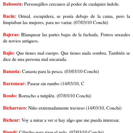
Baboso/a:
Personajillos cercanos al poder de cualquier índole.
Bacín:
Orinal, escupidera, se ponía debajo de la cama, pero la
limpiaban las mujeres, para no variar. (07/03/10 Conchi)
Bajeras:
Blanquear las partes bajas de la fachada. Fistros sexuales
de novios antiguos.
Bajío:
Que tienes mal cuerpo. Que tienes mala sombra. También se
dice de una persona mal encarada.
Banasta:
Canasta para la pesca. (03/03/10 Conchi)
B
arzonear:
Pasear sin rumbo (14/03/10, C
Beodo:
Borracho a tutiplén. (07/03/10 Conchi)
Bicharraco:
Niño extremadamente travieso (14/03/10, Conchi)
Bichear:
Voy a mirar a ver si hay algo que me pueda interesar.
Bigudí:
Cilindro para rizar el pelo. (07/03/10 Conchi)