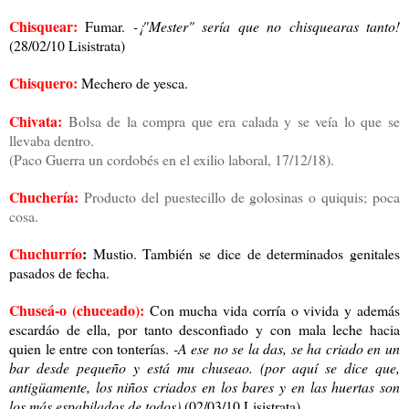
Chisquear:
Fumar.
-¡"Mester" sería que no chisquearas tanto!
(28/02/10 Lisistrata)
Chisquero:
Mechero de yesca.
Chivata:
Bolsa de la compra que era calada y se veía lo que se
llevaba dentro.
(Paco Guerra un cordobés en el exilio laboral, 17/12/18).
Chuchería:
Producto del puestecillo de golosinas o quiquis; poca
cosa.
Chuchurrío
:
Mustio. También se dice de determinados genitales
pasados de fecha.
Chuseá-o (chuceado):
Con mucha vida corría o vivida y además
escardáo de ella, por tanto desconfiado y con mala leche hacia
quien le entre con tonterías.
-A ese no se la das, se ha criado en un
bar desde pequeño y está mu chuseao.
(por aquí se dice que,
antigüamente, los niños criados en los bares y en las huertas son
los más espabilados de todos)
(02/03/10 Lisistrata)