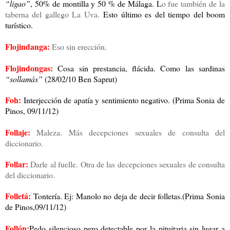
“ligao”
, 50% de montilla y 50 % de Málaga.
L
o fue también de la
taberna del gallego La Uva.
Esto último es del tiempo del boom
turístico.
Flojindanga:
Eso sin erección.
Flojindongas:
Cosa sin prestancia, flácida. Como las sardinas
“sollamás”
(28/02/10 Ben Saprut)
Foh:
Interjección de apatía y sentimiento negativo.
(Prima Sonia de
Pinos, 09/11/12)
Follaje:
Maleza. Más decepciones sexuales de consulta del
diccionario.
Follar:
Darle al fuelle. Otra de las decepciones sexuales de consulta
del diccionario.
Folletá:
Tontería. Ej: Manolo no deja de decir folletas.(Prima Sonia
de Pinos,09/11/12)
Follón:
Pedo silencioso pero detectable por la pituitaria sin lugar a