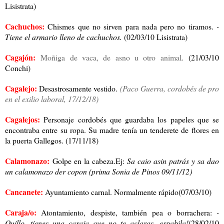
Lisistrata)
Cachuchos:
Chismes que no sirven para nada pero no tiramos.
-
Tiene el armario lleno de cachuchos.
(02/03/10 Lisistrata)
Cagajón:
Moñiga de vaca, de asno u otro animal
.
(21/03/10
Conchi)
Cagalejo:
Desastrosamente vestido.
(Paco Guerra, cordobés de pro
en el exilio laboral, 17/12/18)
Cagalejos:
Personaje cordobés que guardaba los papeles que se
encontraba entre su ropa. Su madre tenía un tenderete de flores en
la puerta Gallegos. (17/11/18)
Calamonazo:
Golpe en la cabeza.Ej:
Sa caio asin patrás y sa dao
un calamonazo der copon (prima Sonia de Pinos 09/11/12)
Cancanete:
Ayuntamiento carnal. Normalmente rápido(07/03/10)
Caraja/o:
Atontamiento, despiste, también pea o borrachera:
-
Quillo, tienes una caraja que no te aclaras, espabila!
(28/02/10