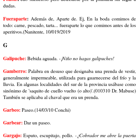
dudas.
Fueraparte
:
Además de, Aparte de. Ej, En la boda comimos de
todo: carne, pescado, tarta... fueraparte lo que comimos antes de los
aperitivos.(Nanitente, 10/019/2019
G
Galipuche:
Bebida aguada.
-¡Niño no hagas galipuches!
Gamberro:
Palabra en desuso que designaba una prenda de vestir,
generalmente impermeable, utilizada para guarnecerse del frío y la
lluvia. En algunas localidades del sur de la provincia usábase como
sinónimo de 'saquito de cuello vuelto (o alto)'.(010310 Dr. Mabuse)
También se aplicaba al chaval que era un prenda.
Garbeo:
Paseo.(14/03/10 Conchi)
Garbear:
Dar un paseo.
Gargajo:
Esputo, escupitajo, pollo.
-¿Cobrador me abre la puerta