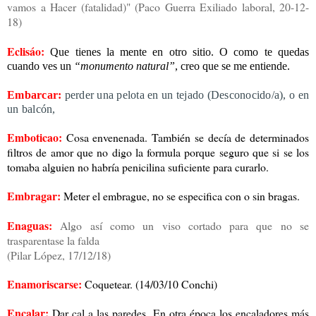
vamos a Hacer (fatalidad)" (Paco Guerra Exiliado laboral, 20-12-
18)
Eclisáo:
Que tie
nes la mente en otro sitio. O como te quedas
cuando ves un
“monumento natural”
, creo que se
me entiende.
Embarcar:
perder una pelota en un tejado (Desconocido/a), o en
un balcón,
Emboticao:
Cosa envenenada. También se decía de determinados
filtros de amor que no digo la formula porque seguro que si se los
tomaba alguien no habría penicilina suficiente para curarlo.
Embragar:
Meter el embrague, no se especifica con o sin bragas.
Enaguas:
Algo así como un viso cortado para que no se
trasparentase la falda
(Pilar López, 17/12/18)
Enamoriscarse:
Coquetear. (14/03/10 Conchi)
Encalar:
Dar cal a las paredes. En otra época los encaladores más