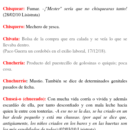
Chisquear:
Fumar.
-¡"Mester" sería que no chisquearas tanto!
(28/02/10 Lisistrata)
Chisquero:
Mechero de yesca.
Chivata:
Bolsa de la compra que era calada y se veía lo que se
llevaba dentro.
(Paco Guerra un cordobés en el exilio laboral, 17/12/18).
Chuchería:
Producto del puestecillo de golosinas o quiquis; poca
cosa.
Chuchurrío
:
Mustio. También se dice de determinados genitales
pasados de fecha.
Chuseá-o (chuceado):
Con mucha vida corría o vivida y además
escardáo de ella, por tanto desconfiado y con mala leche hacia
quien le entre con tonterías.
-A ese no se la das, se ha criado en un
bar desde pequeño y está mu chuseao.
(por aquí se dice que,
antigüamente, los niños criados en los bares y en las huertas son
los más espabilados de todos)
(02/03/10 Lisistrata)