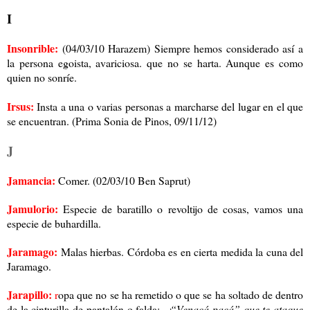
I
Insonrible:
(04/03/10 Harazem) Siempre hemos considerado así a
la persona egoista, avariciosa. que no se harta. Aunque es como
quien no sonríe.
Irsus:
Insta a una o varias personas a marcharse del lugar en el que
se encuentran. (Prima Sonia de Pinos, 09/11/12)
J
Jamancia:
Comer. (02/03/10 Ben Saprut)
Jamulorio:
Especie de baratillo o revoltijo de cosas, vamos una
especie de buhardilla.
Jaramago:
Malas hierbas. Córdoba es en cierta medida la cuna del
Jaramago.
Jarapillo:
r
opa que no se ha remetido o que se ha soltado de dentro
de la cinturilla de pantalón o falda:
-¡“Venacá pacá” que te ataque