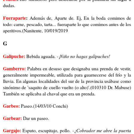
dudas.
Fueraparte
:
Además de, Aparte de. Ej, En la boda comimos de
todo: carne, pescado, tarta... fueraparte lo que comimos antes de los
aperitivos.(Nanitente, 10/019/2019
G
Galipuche:
Bebida aguada.
-¡Niño no hagas galipuches!
Gamberro:
Palabra en desuso que designaba una prenda de vestir,
generalmente impermeable, utilizada para guarnecerse del frío y la
lluvia. En algunas localidades del sur de la provincia usábase como
sinónimo de 'saquito de cuello vuelto (o alto)'.(010310 Dr. Mabuse)
También se aplicaba al chaval que era un prenda.
Garbeo:
Paseo.(14/03/10 Conchi)
Garbear:
Dar un paseo.
Gargajo:
Esputo, escupitajo, pollo.
-¿Cobrador me abre la puerta