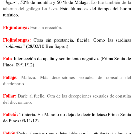
“ligao”
, 50% de montilla y 50 % de Málaga.
L
o fue también de la
taberna del gallego La Uva.
Esto último es del tiempo del boom
turístico.
Flojindanga:
Eso sin erección.
Flojindongas:
Cosa sin prestancia, flácida. Como las sardinas
“sollamás”
(28/02/10 Ben Saprut)
Foh:
Interjección de apatía y sentimiento negativo.
(Prima Sonia de
Pinos, 09/11/12)
Follaje:
Maleza. Más decepciones sexuales de consulta del
diccionario.
Follar:
Darle al fuelle. Otra de las decepciones sexuales de consulta
del diccionario.
Folletá:
Tontería. Ej: Manolo no deja de decir folletas.(Prima Sonia
de Pinos,09/11/12)
Follón:
Pedo silencioso pero detectable por la pituitaria sin lugar a