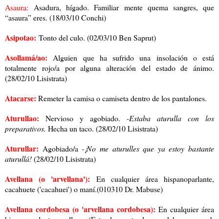
Asaura:
Asadura, hígado. Familiar mente quema sangres, que
“asaura” eres. (18/03/10 Conchi)
Asipotao:
Tonto del culo. (02/03/10 Ben Saprut)
Asollamá/ao:
Alguien que ha sufrido una insolación o está
totalmente rojo/a por alguna alteración del estado de ánimo.
(28/02/10 Lisistrata)
Atacarse:
Remeter la camisa o camiseta dentro de los pantalones.
Aturullao:
Nervioso y agobiado.
-Estaba aturulla con los
preparativos.
Hecha un taco. (28/02/10 Lisistrata)
Aturullar:
Agobiado/a
-¡No me aturulles que ya estoy bastante
aturullá!
(28/02/10 Lisistrata)
Avellana (o 'arvellana'):
En cualquier área hispanoparlante,
cacahuete ('cacahuei') o maní.(010310 Dr. Mabuse)
Avellana cordobesa (o 'arvellana cordobesa):
En cualquier área