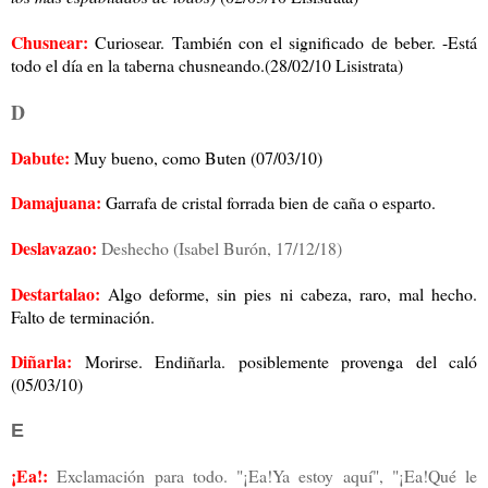
Chusnear:
Curiosear. También con el significado de beber. -Está
todo el día en la taberna chusneando.(28/02/10 Lisistrata)
D
Dabute:
Muy bueno, como Buten (07/03/10)
Damajuana:
Garrafa de cristal forrada bien de caña o esparto.
Deslavazao:
Deshecho (
Isabel Burón, 17/12/18)
Destartalao:
Algo deforme, sin pies ni cabeza, raro, mal hecho.
Falto de terminación.
Diñarla:
Morirse. Endiñarla. posiblemente provenga del caló
(05/03/10)
E
¡Ea!:
Exclamación para todo. "¡Ea!Ya estoy aquí", "¡Ea!Qué le