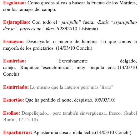
Esgalazao:
Como quedas si vas a buscar la Fuente de los Mártires,
con los ramajes del campo.
Esjarapillao:
Con todo el
“jarapillo”
fuera:
-Estás “esjarapillao
der to”, pareces un “júas”!
(28/02/10 Lisistrata)
Esmayao:
Desmayado, o muerto de hambre. Lo que somos la
mayoría de los proletarios. (14/03/10 Conchi)
Esmirriao:
Excesivamente delgado,
canijo.
Raquitico,”escuchimizao”, muy poquita cosa.(14/03/10
Conchi)
Esmirriado:
Lo mismo que la anterior pero más "fisno"
Esnortáo:
Que ha perdido el norte, despistao, (05/03/10)
Esollao:
Despellejado... pero también sinvergüenza, fresco.
(Isabel
Burón, 17-12-18)
Espachurrar:
Aplastar una cosa a mala leche.(14/03/10 Conchi)