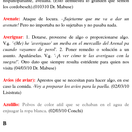
hispanoparlante, avellana. (Esto demuestra lo grandeh que semoh
los cordobeseh).(010310 Dr. Mabuse)
Avenate:
Ataque de locura.
-¡Sujetarme que me va a dar un
avenate!
Pero no importaba no lo sujetabas y no pasaba nada.
Averiguar
:
1. Dotarse, proveerse de algo o proporcionarse algo.
V.g.
'-(Me) he 'averiguao' un meiba en el mercaíllo del Arenal pa
cuando vayamos de perol'
. 2. Poner remedio o solución a un
asunto. Apañárselas. V.g.
'-¡A ver cómo te las averiguas con la
suegra!'
. Otro dato que siempre resulta estridente para quien nos
visita (04/03/10 Dr. Mabuse)
Avíos (de aviar):
Aprestos que se necesitan para hacer algo, en ese
caso la comida.
-Voy a preparar los avíos para la paella.
(02/03/10
Lisistrata)
Azulillo:
Polvos de color añil que se echaban en el agua de
enjuagar la ropa blanca
.
(02/03/10 Conchi)
B