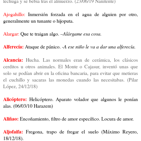
lechuga y se bebía tras el almuerzo. (23/06/19 Nanitente)
Ajogahillo:
Inmersión forzada en el agua de alguien por otro,
generalmente un tunante o hijoputa.
Alargar:
Que te traigan algo.
–Alárgame esa cosa.
Alferecía:
Ataque de pánico.
-A ese niño le va a dar una alferecía.
Alcancía:
Hucha.
Las normales eran de cerámica, los clásicos
cerditos u otros animales. El Monte o Cajasur, inventó unas que
solo se podían abrir en la oficina bancaria, para evitar que metieras
el cuchillo y sacaras las monedas cuando las necesitabas. (Pilar
López, 24/12/18)
Alicóptero:
Helicóptero. Aparato volador que algunos le ponían
alas. (06/03/10 Harazem)
Aliñao:
Encoñamiento, filtro de amor específico. Locura de amor.
Aljofaifa:
Fregona, trapo de fregar el suelo (Máximo Reyero,
18/12/18).