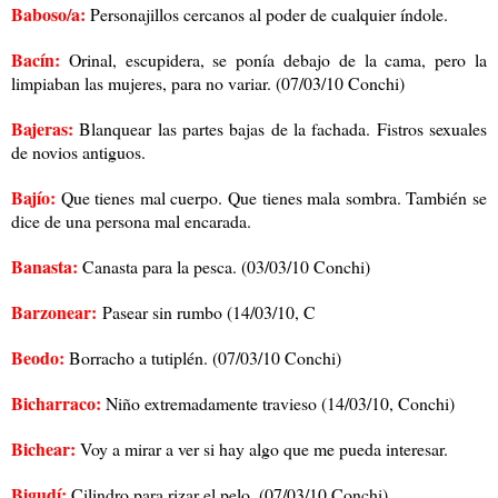
Baboso/a:
Personajillos cercanos al poder de cualquier índole.
Bacín:
Orinal, escupidera, se ponía debajo de la cama, pero la
limpiaban las mujeres, para no variar. (07/03/10 Conchi)
Bajeras:
Blanquear las partes bajas de la fachada. Fistros sexuales
de novios antiguos.
Bajío:
Que tienes mal cuerpo. Que tienes mala sombra. También se
dice de una persona mal encarada.
Banasta:
Canasta para la pesca. (03/03/10 Conchi)
B
arzonear:
Pasear sin rumbo (14/03/10, C
Beodo:
Borracho a tutiplén. (07/03/10 Conchi)
Bicharraco:
Niño extremadamente travieso (14/03/10, Conchi)
Bichear:
Voy a mirar a ver si hay algo que me pueda interesar.
Bigudí:
Cilindro para rizar el pelo. (07/03/10 Conchi)