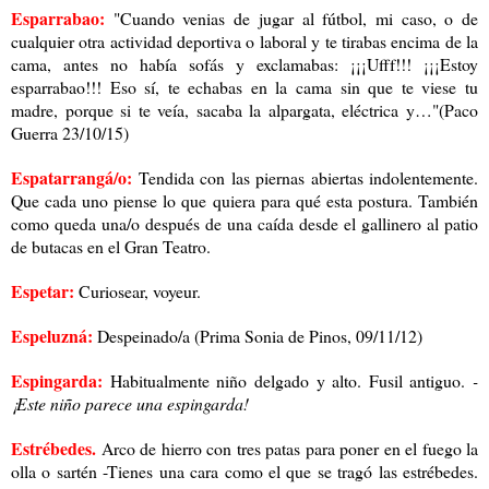
Esparrabao:
"Cuando venias de jugar al fútbol, mi caso, o de
cualquier otra actividad deportiva o laboral y te tirabas encima de la
cama, antes no había sofás y exclamabas: ¡¡¡Ufff!!! ¡¡¡Estoy
esparrabao!!! Eso sí, te echabas en la cama sin que te viese tu
madre, porque si te veía, sacaba la alpargata, eléctrica y…"(Paco
Guerra 23/10/15)
Espatarrangá/o:
Tendida con las piernas abiertas indolentemente.
Que cada uno piense lo que quiera para qué esta postura. También
como queda una/o después de una caída desde el gallinero al patio
de butacas en el Gran Teatro.
Espetar:
Curiosear, voyeur.
Espeluzná:
Despeinado/a (Prima Sonia de Pinos, 09/11/12)
Espingarda:
Habitualmente niño delgado y alto. Fusil antiguo.
-
¡Este niño parece una espingarda!
Estrébedes.
Arco de hierro con tres patas para poner en el fuego la
olla o sartén -Tienes una cara como el que se tragó las estrébedes.