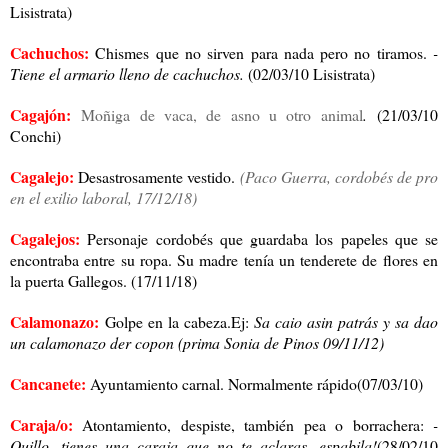
Lisistrata)
Cachuchos:
Chismes que no sirven para nada pero no tiramos.
-
Tiene el armario lleno de cachuchos.
(02/03/10 Lisistrata)
Cagajón:
Moñiga de vaca, de asno u otro animal
.
(21/03/10
Conchi)
Cagalejo:
Desastrosamente vestido.
(Paco Guerra, cordobés de pro
en el exilio laboral, 17/12/18)
Cagalejos:
Personaje cordobés que guardaba los papeles que se
encontraba entre su ropa. Su madre tenía un tenderete de flores en
la puerta Gallegos. (17/11/18)
Calamonazo:
Golpe en la cabeza.Ej:
Sa caio asin patrás y sa dao
un calamonazo der copon (prima Sonia de Pinos 09/11/12)
Cancanete:
Ayuntamiento carnal. Normalmente rápido(07/03/10)
Caraja/o:
Atontamiento, despiste, también pea o borrachera:
-
Quillo, tienes una caraja que no te aclaras, espabila!
(28/02/10