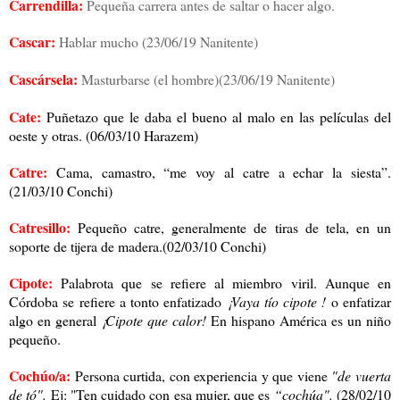
Carrendilla:
Pequeña carrera antes de saltar o hacer algo.
Cascar:
Hablar mucho (23/06/19 Nanitente)
Cascársela:
Masturbarse (el hombre)
(23/06/19 Nanitente)
Cate:
Puñetazo que le daba el bueno al malo en las películas del
oeste y otras. (06/03/10 Harazem)
Catre:
Cama, camastro, “me voy al catre a echar la siesta”.
(21/03/10 Conchi)
Catresillo:
Pequeño catre, generalmente de tiras de tela, en un
soporte de tijera de madera.(02/03/10 Conchi)
Cipote:
Palabrota que se refiere al miembro viril. Aunque en
Córdoba se refiere a tonto enfatizado
¡Vaya tío cipote !
o enfatizar
algo en general
¡Cipote que calor!
En hispano América es un niño
pequeño.
Cochúo/a:
Persona curtida, con experiencia y que viene
"de vuerta
de tó".
Ej: "Ten cuidado con esa mujer, que es
“cochúa".
(28/02/10