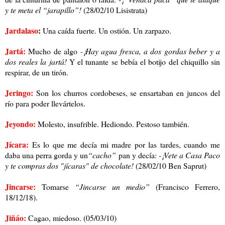
y te meta el “jarapillo”!
(28/02/10 Lisistrata)
Jardalaso
:
Una caída fuerte. Un ostión. Un zarpazo.
Jartá:
Mucho de algo
-¡Hay agua fresca, a dos gordas beber y a
dos reales la jartá!
Y el tunante se bebía el botijo del chiquillo sin
respirar, de un tirón.
Jeringo:
Son los churros cordobeses, se ensartaban en juncos del
río para poder llevártelos.
Jeyondo:
Molesto, insufrible. Hediondo. Pestoso también.
Jícara:
Es lo que me decía mi madre por las tardes, cuando me
daba una perra gorda y un
“cacho”
pan y decía:
-¡Vete a Casa Paco
y te compras dos "jícaras" de chocolate!
(28/02/10 Ben Saprut)
Jincarse:
Tomarse
“Jincarse un medio”
(Francisco Ferrero,
18/12/18).
Jiñáo:
Cagao, miedoso. (05/03/10)