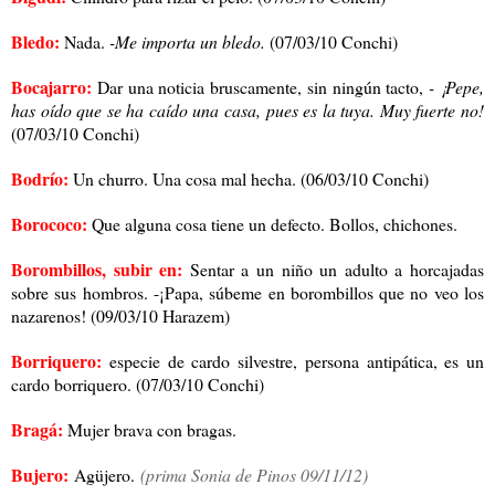
Bledo:
Nada.
-Me importa un bledo.
(07/03/10 Conchi)
Bocajarro:
Dar una noticia bruscamente, sin ningún tacto,
- ¡Pepe,
has oído que se ha caído una casa, pues es la tuya. Muy fuerte no!
(07/03/10 Conchi)
Bodrío:
Un churro. Una cosa mal hecha. (06/03/10 Conchi)
Borococo:
Que alguna cosa tiene un defecto. Bollos, chichones.
Borombillos, subir en:
Sentar a un niño un adulto a horcajadas
sobre sus hombros. -¡Papa, súbeme en borombillos que no veo los
nazarenos! (09/03/10 Harazem)
Borriquero:
especie de cardo silvestre, persona antipática, es un
cardo borriquero. (07/03/10 Conchi)
Bragá:
Mujer brava con bragas.
Bujero:
Agüjero.
(prima Sonia de Pinos 09/11/12)