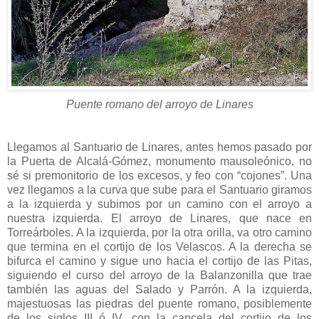
Puente romano del arroyo de Linares
Llegamos al Santuario de Linares, antes hemos pasado por
la Puerta de Alcalá-Gómez, monumento mausoleónico, no
sé si premonitorio de los excesos, y feo con “cojones”. Una
vez llegamos a la curva que sube para el Santuario giramos
a la izquierda y subimos por un camino con el arroyo a
nuestra izquierda. El arroyo de Linares, que nace en
Torreárboles. A la izquierda, por la otra orilla, va otro camino
que termina en el cortijo de los Velascos. A la derecha se
bifurca el camino y sigue uno hacia el cortijo de las Pitas,
siguiendo el curso del arroyo de la Balanzonilla que trae
también las aguas del Salado y Parrón. A la izquierda,
majestuosas las piedras del puente romano, posiblemente
de los siglos III ó IV, con la cancela del cortijo de los