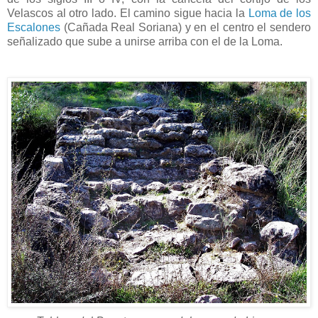
Velascos al otro lado. El camino sigue hacia la
Loma de los
Escalones
(Cañada Real Soriana) y en el centro el sendero
señalizado que sube a unirse arriba con el de la Loma.