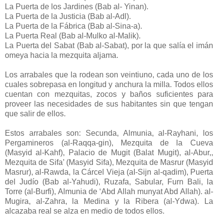
La Puerta de los Jardines (Bab al- Yinan).
La Puerta de la Justicia (Bab al-Adl).
La Puerta de la Fábrica (Bab al-Sina-a).
La Puerta Real (Bab al-Mulko al-Malik).
La Puerta del Sabat (Bab al-Sabat), por la que salía el imán
omeya hacia la mezquita aljama.
Los arrabales que la rodean son veintiuno, cada uno de los
cuales sobrepasa en longitud y anchura la milla. Todos ellos
cuentan con mezquitas, zocos y baños suficientes para
proveer las necesidades de sus habitantes sin que tengan
que salir de ellos.
Estos arrabales son: Secunda, Almunia, al-Rayhani, los
Pergamineros (al-Raqqa-gin), Mezquita de la Cueva
(Masyid al-Kahf), Palacio de Mugit (Balat Mugit), al-Abur,,
Mezquita de Sifa’ (Masyid Sifa), Mezquita de Masrur (Masyid
Masrur), al-Rawda, la Cárcel Vieja (aI-Sijn al-qadim), Puerta
del Judío (Bab al-Yahudi), Ruzafa, Sabular, Furn Bali, la
Torre (al-Burfi), Almunia de ‘Abd Allah munyat Abd Allah). al-
Mugira, al-Zahra, la Medina y la Ribera (al-Ydwa). La
alcazaba real se alza en medio de todos ellos.