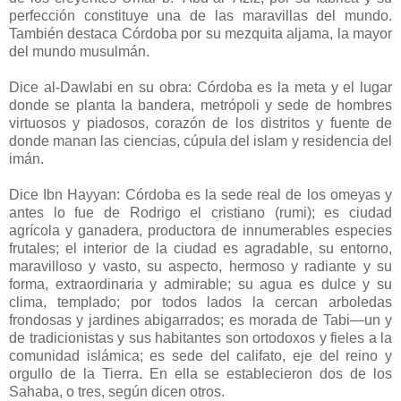
perfección constituye una de las maravillas del mundo.
También destaca Córdoba por su mezquita aljama, la mayor
del mundo musulmán.
Dice al-Dawlabi en su obra: Córdoba es la meta y el lugar
donde se planta la bandera, metrópoli y sede de hombres
virtuosos y piadosos, corazón de los distritos y fuente de
donde manan las ciencias, cúpula del islam y residencia del
imán.
Dice Ibn Hayyan: Córdoba es la sede real de los omeyas y
antes lo fue de Rodrigo el cristiano (rumi); es ciudad
agrícola y ganadera, productora de innumerables especies
frutales; el interior de la ciudad es agradable, su entorno,
maravilloso y vasto, su aspecto, hermoso y radiante y su
forma, extraordinaria y admirable; su agua es dulce y su
clima, templado; por todos lados la cercan arboledas
frondosas y jardines abigarrados; es morada de Tabi—un y
de tradicionistas y sus habitantes son ortodoxos y fieles a la
comunidad islámica; es sede del califato, eje del reino y
orgullo de la Tierra. En ella se establecieron dos de los
Sahaba, o tres, según dicen otros.