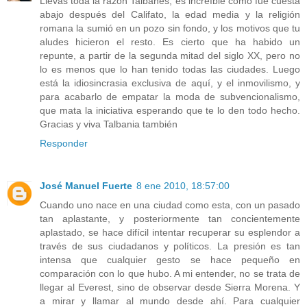
Llevas toda la razón Talbanés, es increíble como fue cuesta
abajo después del Califato, la edad media y la religión
romana la sumió en un pozo sin fondo, y los motivos que tu
aludes hicieron el resto. Es cierto que ha habido un
repunte, a partir de la segunda mitad del siglo XX, pero no
lo es menos que lo han tenido todas las ciudades. Luego
está la idiosincrasia exclusiva de aquí, y el inmovilismo, y
para acabarlo de empatar la moda de subvencionalismo,
que mata la iniciativa esperando que te lo den todo hecho.
Gracias y viva Talbania también
Responder
José Manuel Fuerte
8 ene 2010, 18:57:00
Cuando uno nace en una ciudad como esta, con un pasado
tan aplastante, y posteriormente tan concientemente
aplastado, se hace difícil intentar recuperar su esplendor a
través de sus ciudadanos y políticos. La presión es tan
intensa que cualquier gesto se hace pequeño en
comparación con lo que hubo. A mi entender, no se trata de
llegar al Everest, sino de observar desde Sierra Morena. Y
a mirar y llamar al mundo desde ahí. Para cualquier