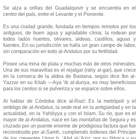
Se alza a orillas del Guadalquivir y se encuentra en el
centro del país, entre el Levante y el Poniente.
Es una ciudad grande, fundada en tiempos remotos por los
antiguos, de buen agua y agradable clima; la rodean por
todos lados huertos, olivares, aldeas, castillos, aguas y
fuentes. En su jurisdicción se halla un gran campo de labor,
sin comparación en todo al-Andalus por su fertilidad.
Posee una mina de plata y muchas más de otros minerales.
Una de sus maravillas es el rejalgar (rahy al-gar), que crece
en la comarca de la aldea de Bastana, según dice Ibn al-
Yazzar en su Kitab —Aya ‘ib al-dunya, es muy beneficioso
para los cerdos si se pulveriza y se esparce sobre ellos.
Al hablar de Córdoba dice al-Razi: Es la metrópoli y el
ombligo de al-Andalus, la sede real en la antigüedad y en la
actualidad, en la Yahiliyya y con el Islam. Su río, que es el
mayor de al-Andalus, nace en las montañas de Segura y es
cruzado por un puente enorme de prodigiosa factura que fue
reconstruido por al-Samh, cumpliendo órdenes del Príncipe
de los creyentes Umar b. ‘Abd al-’Aziz; por su fábrica y su