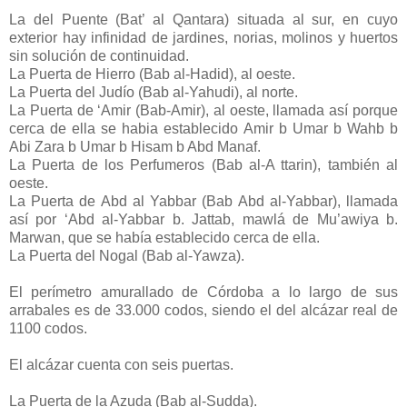
La del Puente (Bat’ al Qantara) situada al sur, en cuyo
exterior hay infinidad de jardines, norias, molinos y huertos
sin solución de continuidad.
La Puerta de Hierro (Bab al-Hadid), al oeste.
La Puerta del Judío (Bab al-Yahudi), al norte.
La Puerta de ‘Amir (Bab-Amir), al oeste, llamada así porque
cerca de ella se habia establecido Amir b Umar b Wahb b
Abi Zara b Umar b Hisam b Abd Manaf.
La Puerta de los Perfumeros (Bab al-A ttarin), también al
oeste.
La Puerta de Abd al Yabbar (Bab Abd al-Yabbar), llamada
así por ‘Abd al-Yabbar b. Jattab, mawlá de Mu’awiya b.
Marwan, que se había establecido cerca de ella.
La Puerta del Nogal (Bab al-Yawza).
El perímetro amurallado de Córdoba a lo largo de sus
arrabales es de 33.000 codos, siendo el del alcázar real de
1100 codos.
El alcázar cuenta con seis puertas.
La Puerta de la Azuda (Bab al-Sudda).