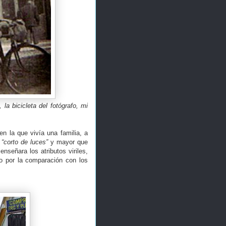
la bicicleta del fotógrafo, mi
n la que vivía una familia, a
o
“corto de luces”
y mayor que
nseñara los atributos viriles,
 o por la comparación con los