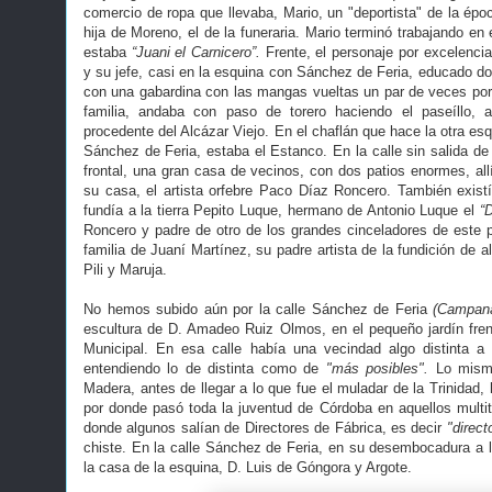
comercio de ropa que llevaba, Mario, un "deportista" de la ép
hija de Moreno, el de la funeraria. Mario terminó trabajando en
estaba
“Juani el Carnicero”.
Frente, el personaje por excelencia 
y su jefe, casi en la esquina con Sánchez de Feria, educado don
con una gabardina con las mangas vueltas un par de veces por l
familia, andaba con paso de torero haciendo el paseíllo, 
procedente del Alcázar Viejo. En el chaflán que hace la otra e
Sánchez de Feria, estaba el Estanco. En la calle sin salida d
frontal, una gran casa de vecinos, con dos patios enormes, allí 
su casa, el artista orfebre Paco Díaz Roncero. También exist
fundía a la tierra Pepito Luque, hermano de Antonio Luque el
“
Roncero y padre de otro de los grandes cinceladores de este pa
familia de Juaní Martínez, su padre artista de la fundición de
Pili y Maruja.
No hemos subido aún por la calle Sánchez de Feria
(Campan
escultura de D. Amadeo Ruiz Olmos, en el pequeño jardín fren
Municipal. En esa calle había una vecindad algo distinta a l
entendiendo lo de distinta como de
"más posibles".
Lo mismo
Madera, antes de llegar a lo que fue el muladar de la Trinidad
por donde pasó toda la juventud de Córdoba en aquellos multitu
donde algunos salían de Directores de Fábrica, es decir
"direct
chiste. En la calle Sánchez de Feria, en su desembocadura a la
la casa de la esquina, D. Luis de Góngora y Argote.