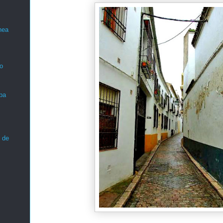
nea
o
ba
 de