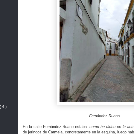
( 4 )
Fernández Ruano
En la calle Fernández Ruano estaba
-como he dicho en la ante
de jeringos de Carmela, concretamente en la esquina, luego hab