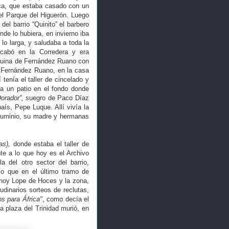
oca, que estaba casado con un
 el Parque del Higuerón. Luego
del barrio “Quinito” el barbero
de lo hubiera, en invierno iba
o larga, y saludaba a toda la
acabó en la Corredera y era
squina de Fernández Ruano con
e Fernández Ruano, en la casa
tenía el taller de cincelado y
ía un patio en el fondo donde
Dorador”,
suegro de Paco Díaz
ís, Pepe Luque. Allí vivía la
 aluminio, su madre y hermanas
as),
donde estaba el taller de
te a lo que hoy es el Archivo
a del otro sector del barrio,
 que en el último tramo de
, hoy Lope de Hoces y la zona,
dinarios sorteos de reclutas,
os para África"
, como decía el
 plaza del Trinidad murió, en