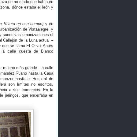
plaza de mercado que había en
azona, dónde estaba el león y
de Rivera en ese tiempo)
y en
rbanización de Vistaalegre, y
 y sucesivas urbanizaciones el
 al Callejón de la Luna actual
–
r que se llama El Olivo. Antes
 la calle cuesta de Blanco
 es mucho más grande. La calle
Fernández Ruano hasta la Casa
lmanzor hasta el Hospital de
rá son límites no escritos,
encia a sus comercios. En la
de jeringos, que encerraba en