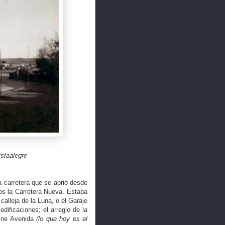
istaalegre
a carretera que se abrió desde
os la Carretera Nueva. Estaba
 calleja de la Luna, o el Garaje
dificaciones; el arreglo de la
cine Avenida
(lo que hoy es el