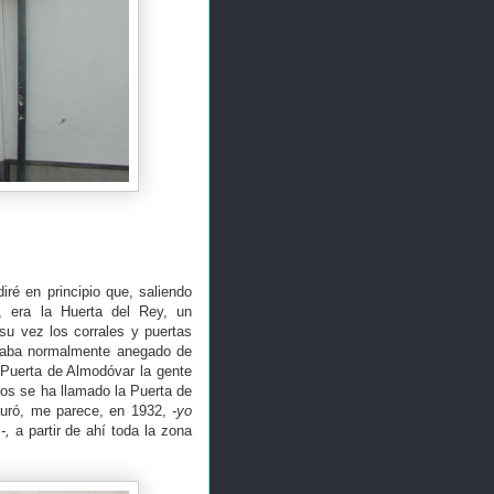
iré en principio que, saliendo
n, era la Huerta del Rey, un
u vez los corrales y puertas
estaba normalmente anegado de
a Puerta de Almodóvar la gente
uros se ha llamado la Puerta de
guró, me parece, en 1932,
-yo
-,
a partir de ahí toda la zona