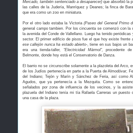
Mercado, también sentenciado a desaparecer)
que absorbió la 
las calles de la Judería, Manríquez y Deanes; la finca de Bar
que era como un zoo en miniatura.
Por el otro lado estaba la Victoria
(Paseo del General Primo 
general campo tambien. Por los cincuenta se comenzó con la u
la avenida del Conde de Vallellano. Luego ha tenido periódicas
sector. El primer edificio de pisos fue el que hoy existe frente
ese callejón nunca ha estado abierto-
, tiene en sus bajos un ba
era una tienda-taller,
“Electricidad Mármol”,
procedente de
Belmonte, donde hoy está el Conservatorio de Danza.
El barrio no se circunscribe solamente a la plazoleta del Arco,
de los Judíos pertenecía en parte a la Puerta de Almodóvar; 
del Indiano; Tejón y Marín y Sánchez de Feria, así como A
Agudos, que ya pertenecía a la Mezquita. Como se entende
señalados por zona de influencia de los vecinos, y la asist
plazuela del Indiano tenía mi tía Rafaela Carreras un puesto 
una casa de la plaza.