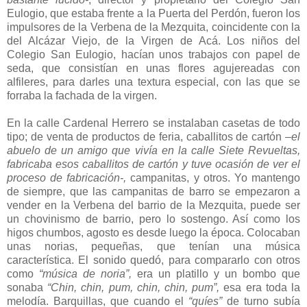
Eulogio, que estaba frente a la Puerta del Perdón, fueron los
impulsores de la Verbena de la Mezquita, coincidente con la
del Alcázar Viejo, de la Virgen de Acá. Los niños del
Colegio San Eulogio, hacían unos trabajos con papel de
seda, que consistían en unas flores agujereadas con
alfileres, para darles una textura especial, con las que se
forraba la fachada de la virgen.
En la calle Cardenal Herrero se instalaban casetas de todo
tipo; de venta de productos de feria, caballitos de cartón
–el
abuelo de un amigo que vivía en la calle Siete Revueltas,
fabricaba esos caballitos de cartón y tuve ocasión de ver el
proceso de fabricación-,
campanitas, y otros. Yo mantengo
de siempre, que las campanitas de barro se empezaron a
vender en la Verbena del barrio de la Mezquita, puede ser
un chovinismo de barrio, pero lo sostengo. Así como los
higos chumbos, agosto es desde luego la época. Colocaban
unas norias, pequeñas, que tenían una música
característica. El sonido quedó, para compararlo con otros
como
“música de noria”,
era un platillo y un bombo que
sonaba
“Chin, chin, pum, chin, chin, pum”,
esa era toda la
melodía. Barquillas, que cuando el
“quíes”
de turno subía