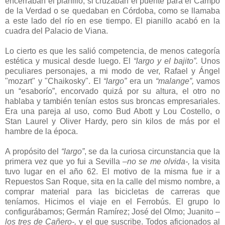
encerraban el pianillo, si cruzaban el puente para el Campo
de la Verdad o se quedaban en Córdoba, como se llamaba
a este lado del río en ese tiempo. El pianillo acabó en la
cuadra del Palacio de Viana.
Lo cierto es que les salió competencia, de menos categoría
estética y musical desde luego. El
“largo y el bajito”.
Unos
peculiares personajes, a mi modo de ver, Rafael y Ángel
"mozart" y "Chaikosky". El
“largo”
era un
“malange”,
vamos
un “esaborío”, encorvado quizá por su altura, el otro no
hablaba y también tenían estos sus broncas empresariales.
Era una pareja al uso, como Bud Abott y Lou Costello, o
Stan Laurel y Oliver Hardy, pero sin kilos de más por el
hambre de la época.
A propósito del
“largo”
, se da la curiosa circunstancia que la
primera vez que yo fui a Sevilla
–no se me olvida-,
la visita
tuvo lugar en el año 62. El motivo de la misma fue ir a
Repuestos San Roque, sita en la calle del mismo nombre, a
comprar material para las bicicletas de carreras que
teníamos. Hicimos el viaje en el Ferrobús. El grupo lo
configurábamos; Germán Ramírez; José del Olmo; Juanito
–
los tres de Cañero-,
y el que suscribe. Todos aficionados al