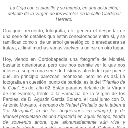
La Coja con el pianillo y su marido, en una actuación,
delante de la Virgen de los Faroles en la calle Cardenal
Herrero.
Cualquier recuerdo, fotografía, etc. genera el despertar de
una serie de detalles que están conexionados entre sí, y se
ramifican como si de un árbol genealógico, o enredadera se
tratara, al final muchas ramas vuelven a unirse en otro lugar.
Hoy, viendo en Cordobapedia una fotografía de Montiel,
bastante deteriorada, pero que nos permite ver lo que nos
interesa, surgen una serie de historias alrededor que puede
que, en principio parezcan inconexas, pero no es así. La
fotografía en cuestión, punto de partida, es la del
“Pianillo
de
la Coja”.
Es del año 62. Están parados delante de la Virgen
de los Faroles, frente a la Farmacia de la Virgen de los
Faroles, de D. Agustín García Solano, el cual junto con D.
Antonio Moyano,
-hermano de Rafael (Rafalito de la taberna
“La Mezquita”, la de los boquerones en vinagre), y de
Manuel propietario de una zapatería en aquel tiempo, tienda
de
souvenirs ahora, que afortunadamente aún vive y
bastante lúcido-
, director y propietario del Colegio San