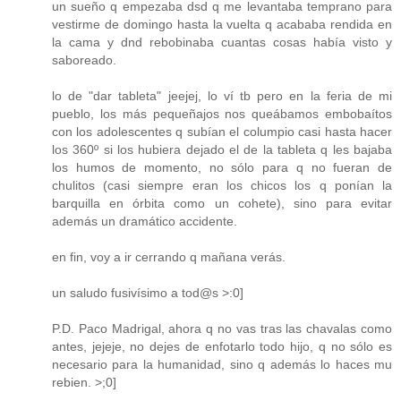
un sueño q empezaba dsd q me levantaba temprano para
vestirme de domingo hasta la vuelta q acababa rendida en
la cama y dnd rebobinaba cuantas cosas había visto y
saboreado.
lo de "dar tableta" jeejej, lo ví tb pero en la feria de mi
pueblo, los más pequeñajos nos queábamos embobaítos
con los adolescentes q subían el columpio casi hasta hacer
los 360º si los hubiera dejado el de la tableta q les bajaba
los humos de momento, no sólo para q no fueran de
chulitos (casi siempre eran los chicos los q ponían la
barquilla en órbita como un cohete), sino para evitar
además un dramático accidente.
en fin, voy a ir cerrando q mañana verás.
un saludo fusivísimo a tod@s >:0]
P.D. Paco Madrigal, ahora q no vas tras las chavalas como
antes, jejeje, no dejes de enfotarlo todo hijo, q no sólo es
necesario para la humanidad, sino q además lo haces mu
rebien. >;0]