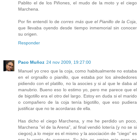
Pablito el de los Piñones, el mudo de la moto y el ciego
Marchena.
Por fin entendí lo de
corres más que el Pianillo de la Coja
,
que llevaba oyendo desde tiempo inmemorial sin conocer
su origen.
Responder
Paco Muñoz
24 nov 2009, 19:27:00
Manuel yo creo que la coja, como habitualmente no estaba
en el orgnaillo o pianillo, que estaba por los alrededores
pidiendo con el platillo, no la asocies y si al que le daba al
manubrio. Bueno eso lo estimo yo, pero me parece que el
de bigotillo era el otro del largo. Estoy en duda si el marido
o compañero de la coja tenía bigotillo, que eso pudiera
justificar que no te acordaras de ella.
Has dicho el ciego Marchena, y me he perdido un poco,
Marchena "el de la Arena", al final vendió lotería (y no se si
ciegos),a lo mejor es el mismo y la asociación de "ciego" es
por la venta de cupones. Su hijo es amigo mío pero no