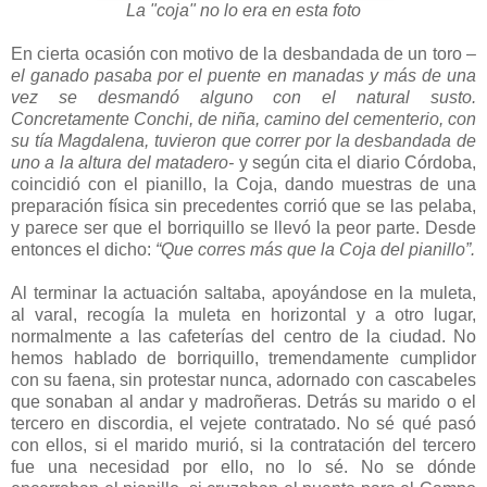
La "coja" no lo era en esta foto
En cierta ocasión con motivo de la desbandada de un toro
–
el ganado pasaba por el puente en manadas y más de una
vez se desmandó alguno con el natural susto.
Concretamente Conchi, de niña, camino del cementerio, con
su tía Magdalena, tuvieron que correr por la desbandada de
uno a la altura del matadero-
y según cita el diario Córdoba,
coincidió con el pianillo, la Coja, dando muestras de una
preparación física sin precedentes corrió que se las pelaba,
y parece ser que el borriquillo se llevó la peor parte. Desde
entonces el dicho:
“Que corres más que la Coja del pianillo”.
Al terminar la actuación saltaba, apoyándose en la muleta,
al varal, recogía la muleta en horizontal y a otro lugar,
normalmente a las cafeterías del centro de la ciudad. No
hemos hablado de borriquillo, tremendamente cumplidor
con su faena, sin protestar nunca, adornado con cascabeles
que sonaban al andar y madroñeras. Detrás su marido o el
tercero en discordia, el vejete contratado. No sé qué pasó
con ellos, si el marido murió, si la contratación del tercero
fue una necesidad por ello, no lo sé. No se dónde