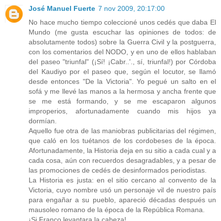
José Manuel Fuerte
7 nov 2009, 20:17:00
No hace mucho tiempo coleccioné unos cedés que daba El
Mundo (me gusta escuchar las opiniones de todos: de
absolutamente todos) sobre la Guerra Civil y la postguerra,
con los comentarios del NODO, y en uno de ellos hablaban
del paseo "triunfal" (¡Sí! ¡Cabr..'., sí, triunfal!) por Córdoba
del Kaudiyo por el paseo que, según el locutor, se llamó
desde entonces "De la Victoria". Yo pegué un salto en el
sofá y me llevé las manos a la hermosa y ancha frente que
se me está formando, y se me escaparon algunos
improperios, afortunadamente cuando mis hijos ya
dormían.
Aquello fue otra de las maniobras publicitarias del régimen,
que caló en los tuétanos de los cordobeses de la época.
Afortunadamente, la Historia deja en su sitio a cada cual y a
cada cosa, aún con recuerdos desagradables, y a pesar de
las promociones de cedés de desinformados periodistas.
La Historia es justa: en el sitio cercano al convento de la
Victoria, cuyo nombre usó un personaje vil de nuestro país
para engañar a su pueblo, apareció décadas después un
mausoleo romano de la época de la República Romana.
¡Si Franco levantara la cabeza!