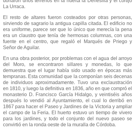
donaron unos terrenos en la huerta la Dehesilla y el cortijo
La Urraca.
El resto de altares fueron costeados por otras personas,
sirviendo de sagrario la antigua capilla citada. El edificio no
era uniforme, parece ser que lo único que merecía la pena
era un claustro que tenía de hermosas columnas, con una
fuente en el centro, que regaló el Marqués de Priego y
Señor de Aguilar.
En una obra posterior, por problemas con el agua del arroyo
del Moro, se encontraron sillares y monedas, lo que
demuestra que el lugar había sido usado en épocas más
tempranas. Esta comunidad que la componían seis decenas
de individuos aproximadamente. Tuvo una exclaustración
en 1810, y luego la definitiva en 1836, año en que compró el
monasterio D. Francisco García Hidalgo, y veintiséis años
después lo vendió al Ayuntamiento, el cual lo derribó en
1867 para hacer el Paseo y Jardines de la Victoria y ampliar
el campo de la Feria. El huerto estuvo un tiempo de vivero
para los jardines, y todo el conjunto del nuevo paseo se
convirtió en la ronda oeste de la muralla de Córdoba.