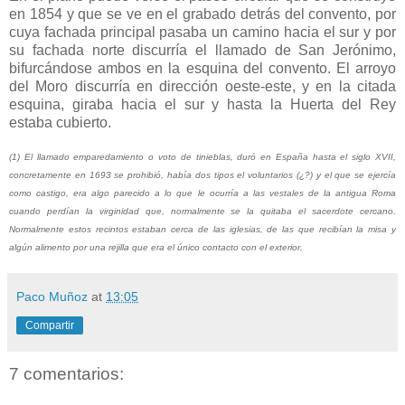
en 1854 y que se ve en el grabado detrás del convento, por
cuya fachada principal pasaba un camino hacia el sur y por
su fachada norte discurría el llamado de San Jerónimo,
bifurcándose ambos en la esquina del convento. El arroyo
del Moro discurría en dirección oeste-este, y en la citada
esquina, giraba hacia el sur y hasta la Huerta del Rey
estaba cubierto.
(1) El llamado emparedamiento o voto de tinieblas, duró en España hasta el siglo XVII,
concretamente en 1693 se prohibió, había dos tipos el voluntarios (¿?) y el que se ejercía
como castigo, era algo parecido a lo que le ocurría a las vestales de la antigua Roma
cuando perdían la virginidad que, normalmente se la quitaba el sacerdote cercano.
Normalmente estos recintos estaban cerca de las iglesias, de las que recibían la misa y
algún alimento por una rejilla que era el único contacto con el exterior.
Paco Muñoz
at
13:05
Compartir
7 comentarios: