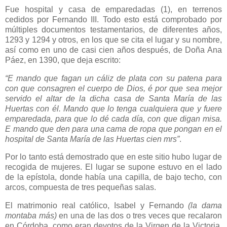
Fue hospital y casa de emparedadas (1), en terrenos
cedidos por Fernando III. Todo esto está comprobado por
múltiples documentos testamentarios, de diferentes años,
1293 y 1294 y otros, en los que se cita el lugar y su nombre,
así como en uno de casi cien años después, de Doña Ana
Páez, en 1390, que deja escrito:
“E mando que fagan un cáliz de plata con su patena para
con que consagren el cuerpo de Dios, é por que sea mejor
servido el altar de la dicha casa de Santa María de las
Huertas con él. Mando que lo tenga cualquiera que y fuere
emparedada, para que lo dé cada día, con que digan misa.
E mando que den para una cama de ropa que pongan en el
hospital de Santa María de las Huertas cien mrs”
.
Por lo tanto está demostrado que en este sitio hubo lugar de
recogida de mujeres. El lugar se supone estuvo en el lado
de la epístola, donde había una capilla, de bajo techo, con
arcos, compuesta de tres pequeñas salas.
El matrimonio real católico, Isabel y Fernando
(la dama
montaba más)
en una de las dos o tres veces que recalaron
en Córdoba, como eran devotos de la Virgen de la Victoria,