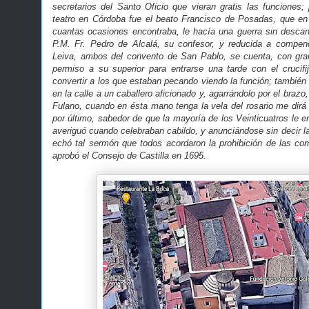
secretarios del Santo Oficio que vieran gratis las funciones;
teatro en Córdoba fue el beato Francisco de Posadas, que en e
cuantas ocasiones encontraba, le hacía una guerra sin descans
P.M. Fr. Pedro de Alcalá, su confesor, y reducida a compend
Leiva, ambos del convento de San Pablo, se cuenta, con gran
permiso a su superior para entrarse una tarde con el crucif
convertir a los que estaban pecando viendo la función; también
en la calle a un caballero aficionado y, agarrándolo por el brazo,
Fulano, cuando en ésta mano tenga la vela del rosario me dirá
por último, sabedor de que la mayoría de los Veinticuatros le er
averiguó cuando celebraban cabildo, y anunciándose sin decir la 
echó tal sermón que todos acordaron la prohibición de las co
aprobó el Consejo de Castilla en 1695.