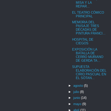
MISA Y LA
REPAR...
EL TEATRO CÓMICO
PRINCIPAL
MEMORIA DEL
PAISAJE TRES
DÉCADAS DE
PINTURA FRANCI...
HOSPITAL DE
CIEGOS
EXPOSICIÓN LA
BATALLA DE
CERRO MURIANO
DE GERDA TA...
SUPUESTA
ELABORACIÓN DEL
CIRIO PASCUAL EN
EL SÓTAN...
►
agosto
(5)
►
julio
(8)
►
junio
(14)
►
mayo
(9)
►
abril
(11)