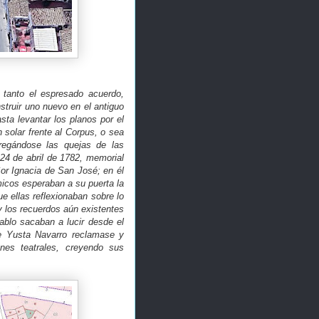
 tanto el espresado acuerdo,
struir uno nuevo en el antiguo
sta levantar los planos por el
n solar frente al Corpus, o sea
egándose las quejas de las
24 de abril de 1782, memorial
Sor Ignacia de San José; en él
micos esperaban a su puerta la
e ellas reflexionaban sobre lo
y los recuerdos aún existentes
ablo sacaban a lucir desde el
de Yusta Navarro reclamase y
nes teatrales, creyendo sus