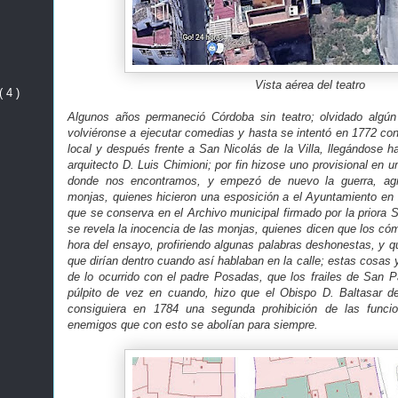
Vista aérea del teatro
( 4 )
Algunos años permaneció Córdoba sin teatro; olvidado algún
volviéronse a ejecutar comedias y hasta se intentó en 1772 con
local y después frente a San Nicolás de la Villa, llegándose ha
arquitecto D. Luis Chimioni; por fin hizose uno provisional en u
donde nos encontramos, y empezó de nuevo la guerra, agr
monjas, quienes hicieron una esposición a el Ayuntamiento en 
que se conserva en el Archivo municipal firmado por la priora 
se revela la inocencia de las monjas, quienes dicen que los có
hora del ensayo, profiriendo algunas palabras deshonestas, y qu
que dirían dentro cuando así hablaban en la calle; estas cosas 
de lo ocurrido con el padre Posadas, que los frailes de San P
púlpito de vez en cuando, hizo que el Obispo D. Baltasar 
consiguiera en 1784 una segunda prohibición de las funcio
enemigos que con esto se abolían para siempre.