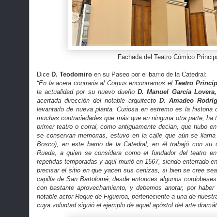
Fachada del Teatro Cómico Princip
Dice
D. Teodomiro
en su Paseo por el barrio de la Catedral:
“En la acera contraria al Corpus encontramos el
Teatro Princip
la actualidad por su nuevo dueño
D. Manuel García Lovera,
acertada dirección del notable arquitecto
D. Amadeo Rodríg
levantarlo de nueva planta. Curiosa en estremo es la historia 
muchas contrariedades que más que en ninguna otra parte, ha t
primer teatro o corral, como antiguamente decian, que hubo e
se conservan memorias, estuvo en la calle que aún se llam
Bosco), en este barrio de la Catedral; en él trabajó con su
Rueda, a quien se considera como el fundador del teatro e
repetidas temporadas y aquí murió en 1567, siendo enterrado en
precisar el sitio en que yacen sus cenizas, si bien se cree sea 
capilla de San Bartolomé; desde entonces algunos cordobeses
con bastante aprovechamiento, y debemos anotar, por haber f
notable actor Roque de Figueroa, perteneciente a una de nuestr
cuya voluntad siguió el ejemplo de aquel apóstol del arte dramá