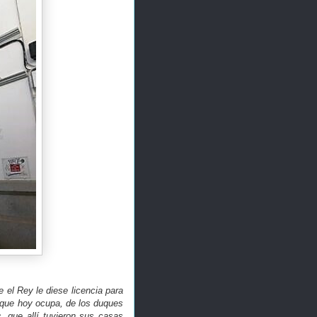
el Rey le diese licencia para
r que hoy ocupa, de los duques
, que allí tuvieron sus casas