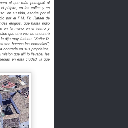
 pero el que más persiguió al
l púlpito, en las calles y en
o: en su vida, escrita por el
io por el P.M. Fr. Rafael de
des elogios, que hasta pidió
ijo en la mano en el teatro y
 dice que otra vez se encontró
 le dijo muy furioso: "Señor D.
 si son buenas las comedias";
a contraria en sus propósitos,
misión que allí lo llevaba, les
medias en esta ciudad, la que