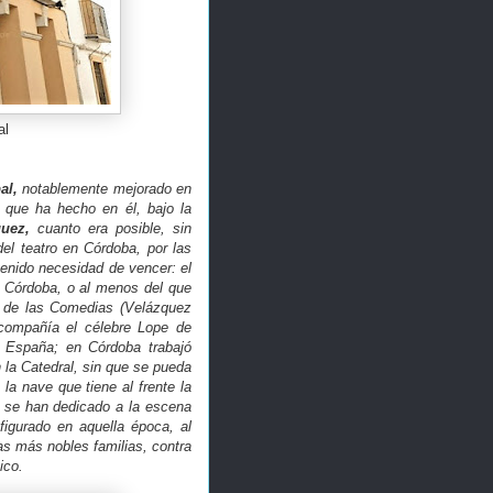
al
al,
notablemente mejorado en
que ha hecho en él, bajo la
uez,
cuanto era posible, sin
del teatro en Córdoba, por las
enido necesidad de vencer: el
n Córdoba, o al menos del que
a de las Comedias (Velázquez
 compañía el célebre Lope de
n España; en Córdoba trabajó
 la Catedral, sin que se pueda
la nave que tiene al frente la
 se han dedicado a la escena
igurado en aquella época, al
as más nobles familias, contra
tico.