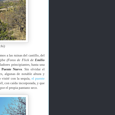
chi)
mos a las ruinas del castillo, del
ljibe
(Fotos de Flick de
Emilio
ladores principiantes, hasta una
e
Puente Nuevo
. Sin olvidar el
es, algunas de notable altura y
o visité con la sequía,
el puente
a él, con caída incorporada, y que
ce por el propia pantano seco.