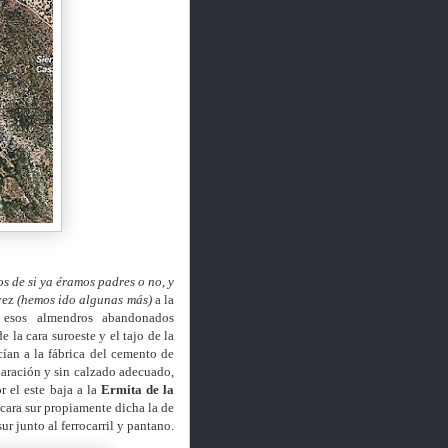
 de si ya éramos padres o no, y
vez
(hemos ido algunas más)
a la
 esos almendros abandonados
 la cara suroeste y el tajo de la
cían a la fábrica del cemento de
paración y sin calzado adecuado,
r el este baja a la
Ermita de la
a cara sur propiamente dicha la de
sur junto al ferrocarril y pantano.