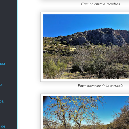
Camino entre almendros
nea
o
Parte noroeste de la serranía
ba
 de