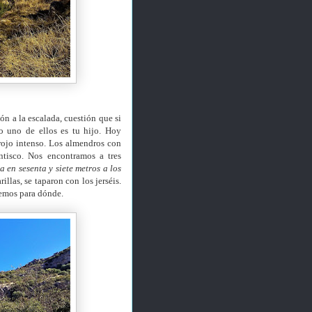
ción a la escalada, cuestión que si
o uno de ellos es tu hijo. Hoy
rojo intenso. Los almendros con
ntisco. Nos encontramos a tres
 en sesenta y siete metros a los
llas, se taparon con los jerséis.
emos para dónde.