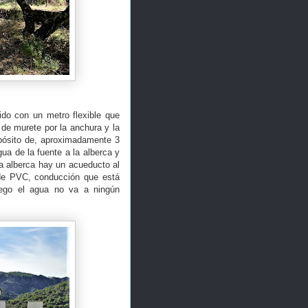
do con un metro flexible que
a de murete por la anchura y la
epósito de, aproximadamente 3
ua de la fuente a la alberca y
la alberca hay un acueducto al
a de PVC, conducción que está
uego el agua no va a ningún