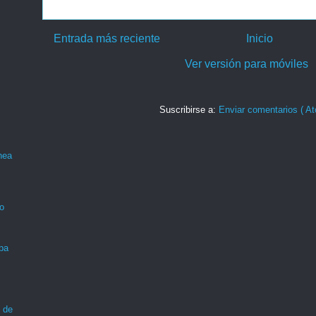
Entrada más reciente
Inicio
Ver versión para móviles
Suscribirse a:
Enviar comentarios ( At
nea
o
ba
 de