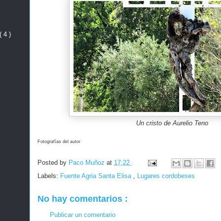
( 4 )
Un cristo de Aurelio Teno
Fotografías del autor
Posted by
Paco Muñoz
at
17:22
Labels:
Fuente Agria Santa Elisa
,
Lugares cordobeses
No hay comentarios :
Publicar un comentario