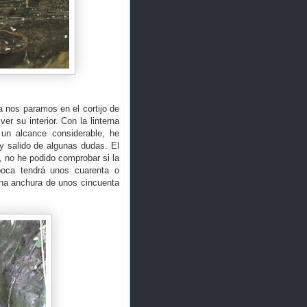
a nos paramos en el cortijo de
er su interior. Con la linterna
un alcance considerable, he
y salido de algunas dudas. El
, no he podido comprobar si la
 boca tendrá unos cuarenta o
una anchura de unos cincuenta