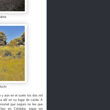
adora
ducto
 y aún en el suelo los dos mil
 allí en su lugar de caída. A
personal que seguro no lee que
s hoy en Córdoba, sigue sin