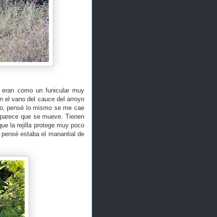
e eran como un funicular muy
n el vano del cauce del arroyo
oyo, pensé lo mismo se me cae
lo parece que se mueve. Tienen
que la rejilla protege muy poco
 pensé estaba el manantial de