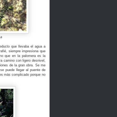
ma
ueducto que llevaba el agua a
rafié, siempre impresiona que
smo que en la palomera es la
a camino con ligero desnivel,
ciones de la gran obra. Se me
se puede llegar al puente de
o es más complicado porque no