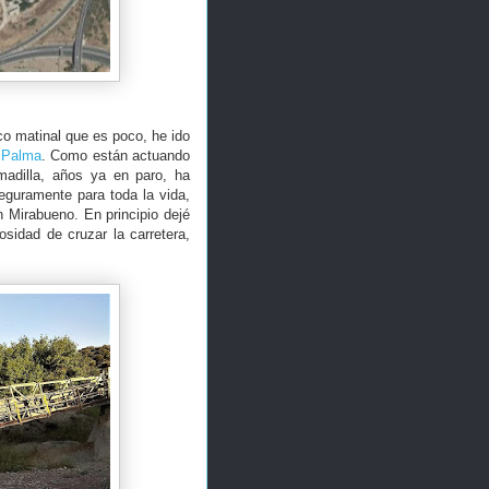
o matinal que es poco, he ido
a Palma
. Como están actuando
madilla, años ya en paro, ha
seguramente para toda la vida,
 Mirabueno. En principio dejé
osidad de cruzar la carretera,