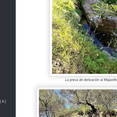
La presa de derivación al Majanill
( 4 )