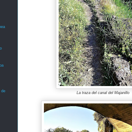
nea
o
ba
 de
La traza del canal del Majanillo