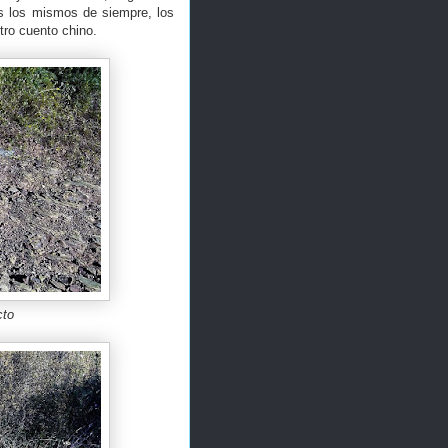
s los mismos de siempre, los
otro cuento chino.
cto