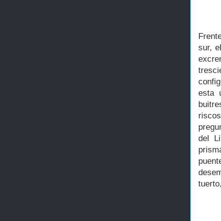
Frent
sur, e
excre
tresc
confi
esta 
buitr
risco
pregu
del L
prism
puent
desem
tuerto