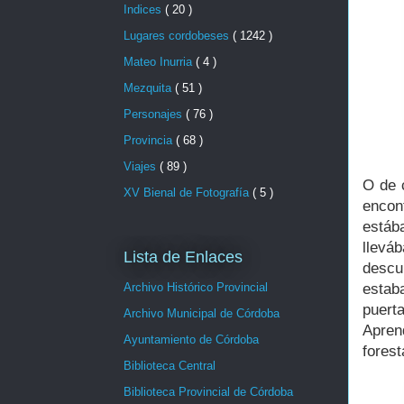
Indices
( 20 )
Lugares cordobeses
( 1242 )
Mateo Inurria
( 4 )
Mezquita
( 51 )
Personajes
( 76 )
Provincia
( 68 )
Viajes
( 89 )
O de 
XV Bienal de Fotografía
( 5 )
encon
estáb
llevá
Lista de Enlaces
descu
estab
Archivo Histórico Provincial
puert
Archivo Municipal de Córdoba
Apren
Ayuntamiento de Córdoba
forest
Biblioteca Central
Biblioteca Provincial de Córdoba