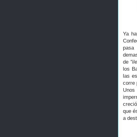
Ya ha
Confe
pasa 
demas
de
"il
los B
las e
corre 
Unos
imper
creció
que é
a dest