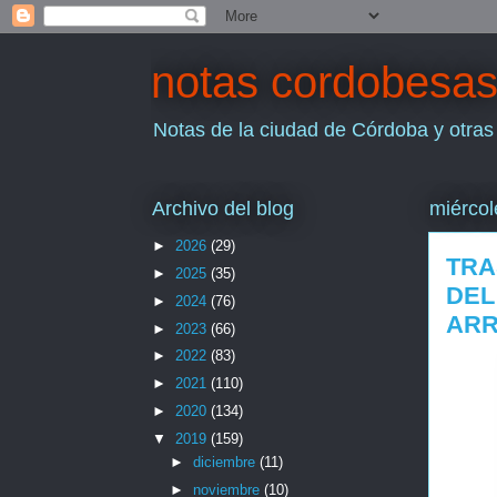
notas cordobesa
Notas de la ciudad de Córdoba y otras
Archivo del blog
miércol
►
2026
(29)
TRA
►
2025
(35)
DEL
►
2024
(76)
ARR
►
2023
(66)
►
2022
(83)
►
2021
(110)
►
2020
(134)
▼
2019
(159)
►
diciembre
(11)
►
noviembre
(10)