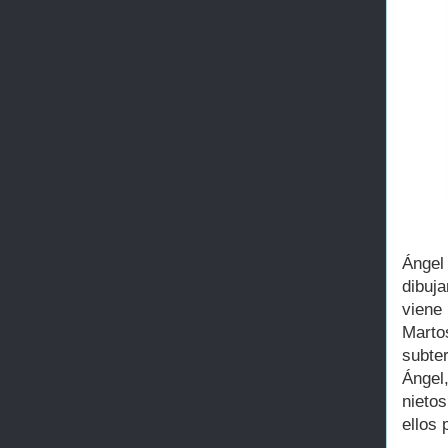
Ángel
dibuj
viene
Marto
subter
Ángel
nieto
ellos 