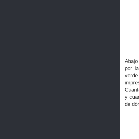
Abajo
por l
verde
impres
Cuant
y cua
de dó