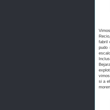
Vimos
Recio
fabril
pudo 
escal
Inclus
Bejara
explo
vimos
si a e
moren