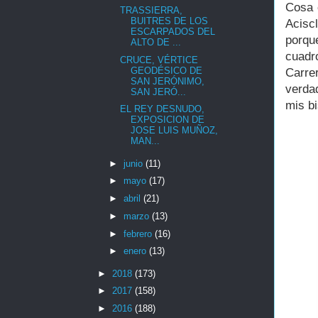
Cosa 
TRASSIERRA,
BUITRES DE LOS
Aciscl
ESCARPADOS DEL
porqu
ALTO DE ...
cuad
CRUCE, VÉRTICE
GEODÉSICO DE
Carre
SAN JERÓNIMO,
verda
SAN JERÓ...
mis b
EL REY DESNUDO,
EXPOSICION DE
JOSE LUIS MUÑOZ,
MAN...
►
junio
(11)
►
mayo
(17)
►
abril
(21)
►
marzo
(13)
►
febrero
(16)
►
enero
(13)
►
2018
(173)
►
2017
(158)
►
2016
(188)