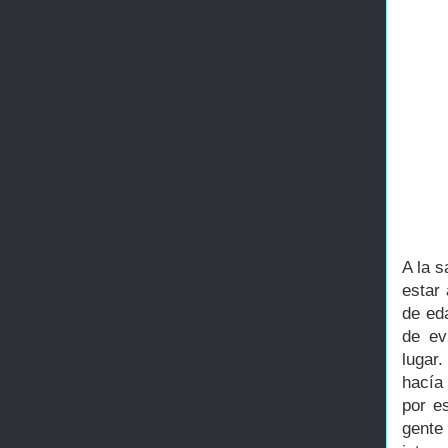
A la s
estar 
de ed
de ev
lugar
hacía
por e
gente