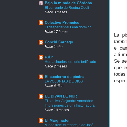
Bajo la mirada de Córdoba
El convento de Regina Coeli
Hace 3 meses
Colectivo Prometeo
El despertar del León dormido
Hace 17 horas
La pi
tambi
Conchi Carnago
Hace 1 año
el ca
allí 
e.d.r.
Se se
Hornachuelos territorio fortificado
Hace 2 meses
que e
todas
El cuaderno de piedra
espec
LA VOLUNTAD DE DIOS
Hace 4 días
EL DIVAN DE NUR
El cautivo. Alejandro Amenábar.
Impresiones de una historiadora
Hace 10 meses
El Marginador
A todo tren: el reportaje de José