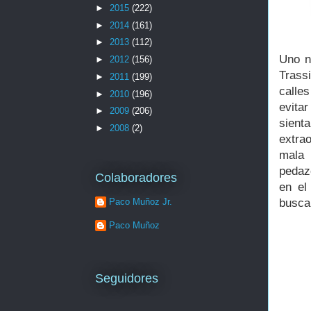
►
2015
(222)
►
2014
(161)
►
2013
(112)
Uno n
►
2012
(156)
Trass
►
2011
(199)
calle
►
2010
(196)
evita
►
2009
(206)
sient
►
2008
(2)
extra
mala 
pedaz
Colaboradores
en el
Paco Muñoz Jr.
busca
Paco Muñoz
Seguidores