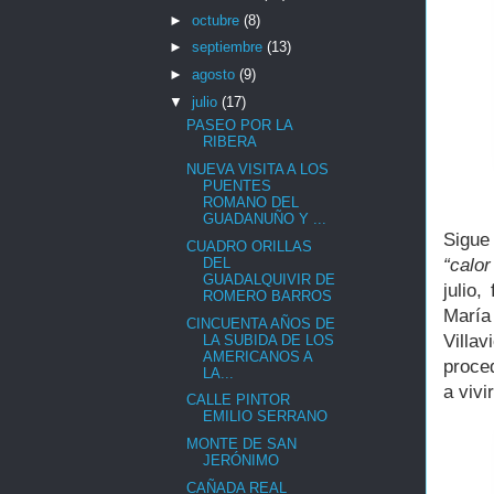
►
octubre
(8)
►
septiembre
(13)
►
agosto
(9)
▼
julio
(17)
PASEO POR LA
RIBERA
NUEVA VISITA A LOS
PUENTES
ROMANO DEL
GUADANUÑO Y ...
Sigue
CUADRO ORILLAS
DEL
“calo
GUADALQUIVIR DE
julio
ROMERO BARROS
María
CINCUENTA AÑOS DE
Villa
LA SUBIDA DE LOS
AMERICANOS A
proce
LA...
a vivi
CALLE PINTOR
EMILIO SERRANO
MONTE DE SAN
JERÓNIMO
CAÑADA REAL