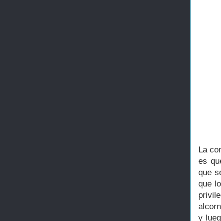
La con
es qu
que se
que l
privi
alcorn
y lueg