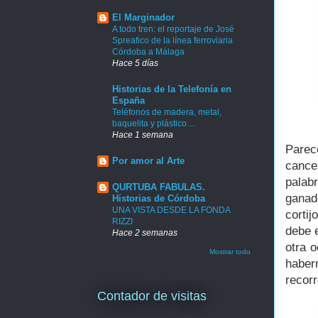
El Marginador
A todo tren: el reportaje de José
Spreafico de la línea ferroviaria
Córdoba a Málaga
Hace 5 días
Historias de la Telefonía en
España
Teléfonos de madera, metal,
baquelita y plástico…
Hace 1 semana
Parec
Por amor al Arte
cance
palab
QURTUBA FABULAS.
ganad
Historias de Córdoba
UNA VISTA DESDE LA FONDA
corti
RIZZI
debe 
Hace 2 semanas
otra o
Mostrar todo
haber
recor
Contador de visitas