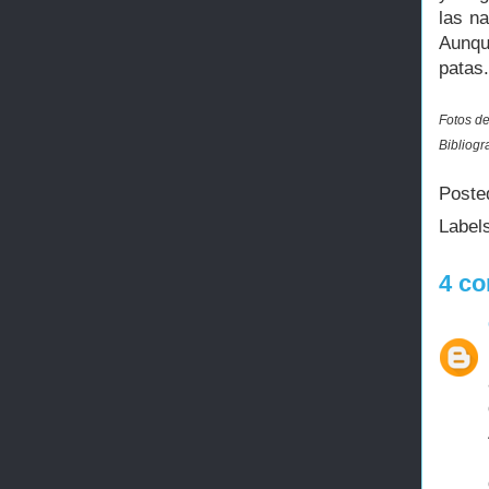
las na
Aunqu
patas.
Fotos de
Bibliogr
Poste
Label
4 co