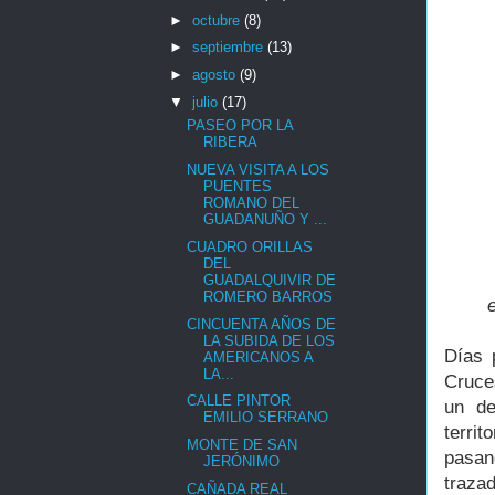
►
octubre
(8)
►
septiembre
(13)
►
agosto
(9)
▼
julio
(17)
PASEO POR LA
RIBERA
NUEVA VISITA A LOS
PUENTES
ROMANO DEL
GUADANUÑO Y ...
CUADRO ORILLAS
DEL
GUADALQUIVIR DE
ROMERO BARROS
CINCUENTA AÑOS DE
LA SUBIDA DE LOS
Días 
AMERICANOS A
LA...
Cruces
CALLE PINTOR
un de
EMILIO SERRANO
terri
MONTE DE SAN
pasan
JERÓNIMO
traza
CAÑADA REAL