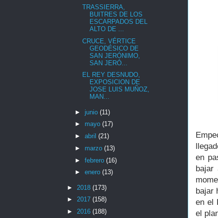
TRASSIERRA,
BUITRES DE LOS
ESCARPADOS DEL
ALTO DE ...
CRUCE, VÉRTICE
GEODÉSICO DE
SAN JERÓNIMO,
SAN JERÓ...
EL REY DESNUDO,
EXPOSICION DE
JOSE LUIS MUÑOZ,
MAN...
►
junio
(11)
►
mayo
(17)
Empec
►
abril
(21)
llegad
►
marzo
(13)
en pas
►
febrero
(16)
bajar
►
enero
(13)
momen
►
2018
(173)
bajar 
►
2017
(158)
en el
►
2016
(188)
el pla