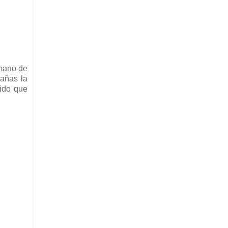
 mano de
rañas la
nido que