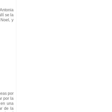
 Antonia
lí se la
 Noel, y
seas por
r por la
, en una
ar de la