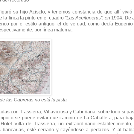
guró su hijo Acisclo, y tenemos constancia de que allí vivió
 la finca la pinto en el cuadro
“Las Aceituneras”, en
1904. De al
menco por el estilo antiguo, el de verdad, como decía Eugenio
espectivamente, por línea materna.
 de las Cabreras no está la pista
das con Trassierra, Villaviciosa y Cabriñana, sobre todo si pa
ampoco se puede evitar que camino de La Caballera, para baja
Hotel Villa de Trassierra, un extraordinario establecimiento
es bancarias, esté cerrado y cayéndose a pedazos. Y al habl