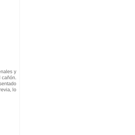
enales y
l cañón.
 sentado
evia, lo