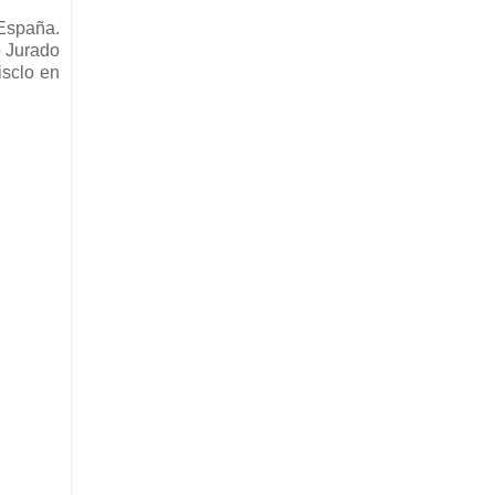
 España.
o Jurado
isclo en