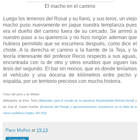
El macho en el camino
Luego los terrenos del Rosal y su llano, y sus toros, un viejo
macho puso nuevamente en jaque nuestra templanza pues
era el dueño del camino fuera de su cercado. Se arrimó a
nuestro paso a su querencia y no hizo ningún ademan que
hubiera permitido que se escurriera después, como dice el
chiste. A la derecha el camino a la fuente de la Teja, y la
teoría interesante del profesor Recio respecto a sus aguas,
encontrada con la de otro y otros eruditos que siguen las
tesis del segundo. El bar sin monos, que es donde teníamos
el vehículo y una docena de kilómetros entre pecho y
espalda, por un territorio precioso con mucha historia.
Fotos del autor y de Wikiloc
Bibliografía de Elías Terés (
Materiales para el estudio de la toponimia Hispanoárabe-Nómina fluvial
) y
de Juan B. Carpio Dueñas (
Evolución del Paisaje y aprovechamientos económicos en la falda de la
sierra cordobesa (Siglos XIII-XV))
Paco Muñoz
at
19:13
Compartir