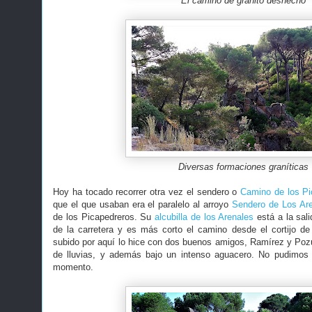
El camino de granito deshecho
Diversas formaciones graníticas
Hoy ha tocado recorrer otra vez el sendero o
Camino de los Pi
que el que usaban era el paralelo al arroyo
Sendero de Los Ar
de los Picapedreros. Su
alcubilla de los Arenales
está a la sali
de la carretera y es más corto el camino desde el cortijo de
subido por aquí lo hice con dos buenos amigos, Ramírez y Poz
de lluvias, y además bajo un intenso aguacero. No pudimos 
momento.