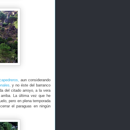
capedreros,
aun considerando
enales,
y no éste del barranco
da del citado arroyo, a la vera
 arriba. La última vez que he
uelo, pero en plena temporada
cerrar el paraguas en ningún