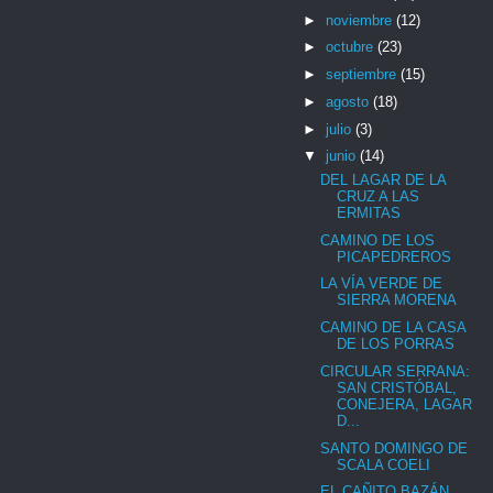
►
noviembre
(12)
►
octubre
(23)
►
septiembre
(15)
►
agosto
(18)
►
julio
(3)
▼
junio
(14)
DEL LAGAR DE LA
CRUZ A LAS
ERMITAS
CAMINO DE LOS
PICAPEDREROS
LA VÍA VERDE DE
SIERRA MORENA
CAMINO DE LA CASA
DE LOS PORRAS
CIRCULAR SERRANA:
SAN CRISTÓBAL,
CONEJERA, LAGAR
D...
SANTO DOMINGO DE
SCALA COELI
EL CAÑITO BAZÁN