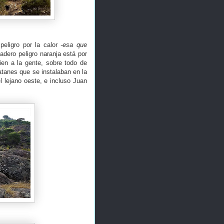
eligro por la calor
-esa que
adero peligro naranja está por
ien a la gente, sobre todo de
latanes que se instalaban en la
l lejano oeste, e incluso Juan