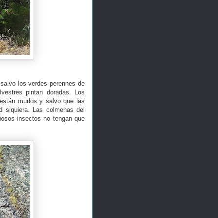
, salvo los verdes perennes de
vestres pintan doradas. Los
y están mudos y salvo que las
d siquiera. Las colmenas del
riosos insectos no tengan que