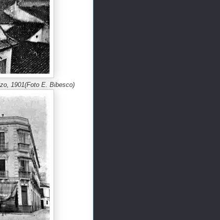
izo, 1901
(Foto E. Bibesco)