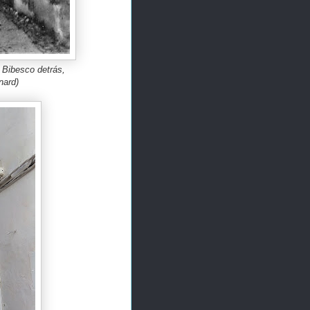
s Bibesco detrás,
nard)