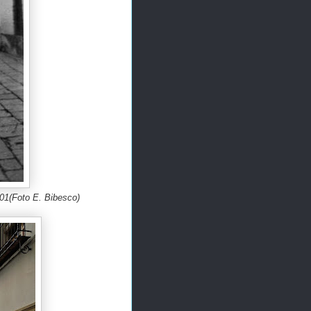
901
(Foto E. Bibesco)