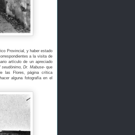
co Provincial, y haber estado
orrespondientes a la visita de
ario artículo de un apreciado
el seudónimo, Dr. Mabuse-
que
 las Flores, página crítica
acer alguna fotografía en el