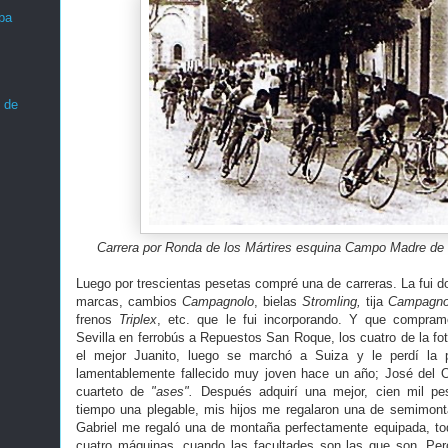
ba
 de
Carrera por Ronda de los Mártires esquina Campo Madre de 
Luego por trescientas pesetas compré una de carreras. La fui d
marcas, cambios
Campagnolo
, bielas
Stromling,
tija
Campagno
frenos
Triplex
, etc. que le fui incorporando. Y que compram
Sevilla en ferrobús a Repuestos San Roque, los cuatro de la fo
el mejor Juanito, luego se marchó a Suiza y le perdí la 
lamentablemente fallecido muy joven hace un año; José del
cuarteto de
"ases".
Después adquirí una mejor, cien mil pe
tiempo una plegable, mis hijos me regalaron una de semimont
Gabriel me regaló una de montaña perfectamente equipada, to
cuatro máquinas, cuando las facultades son las que son. Pero