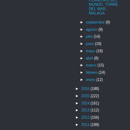
PLANCHAS DEL
MUNDO, TORRE
DEL MAR ,
MÁLAGA
►
septiembre
(9)
►
agosto
(9)
►
julio
(14)
►
junio
(19)
►
mayo
(18)
►
abril
(8)
►
marzo
(15)
►
febrero
(14)
►
enero
(12)
►
2016
(188)
►
2015
(222)
►
2014
(161)
►
2013
(112)
►
2012
(156)
►
2011
(199)