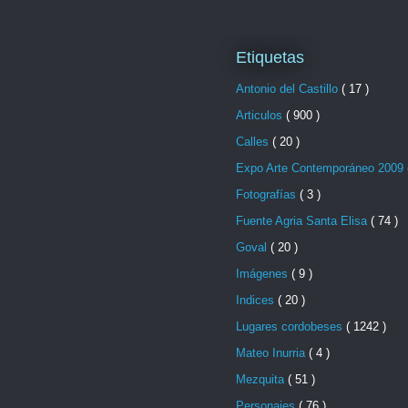
Etiquetas
Antonio del Castillo
( 17 )
Articulos
( 900 )
Calles
( 20 )
Expo Arte Contemporáneo 2009
Fotografías
( 3 )
Fuente Agria Santa Elisa
( 74 )
Goval
( 20 )
Imágenes
( 9 )
Indices
( 20 )
Lugares cordobeses
( 1242 )
Mateo Inurria
( 4 )
Mezquita
( 51 )
Personajes
( 76 )