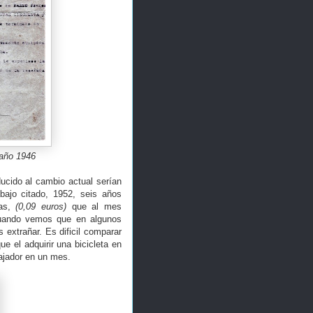
 año 1946
ucido al cambio actual serían
bajo citado, 1952, seis años
as,
(0,09 euros)
que al mes
Cuando vemos que en algunos
extrañar. Es dificil comparar
e el adquirir una bicicleta en
bajador en un mes.