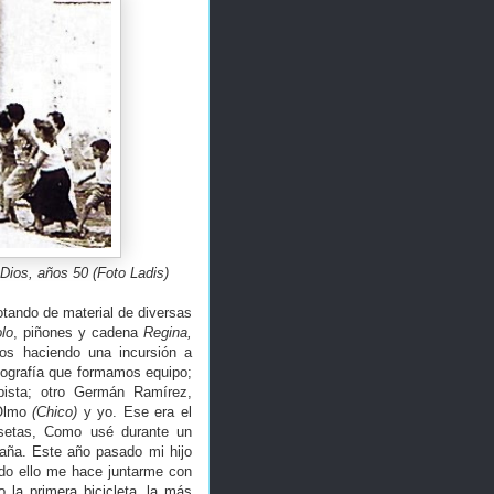
Dios, años 50 (Foto Ladis)
otando de material de diversas
lo
, piñones y cadena
Regina,
os haciendo una incursión a
tografía que formamos equipo;
pista; otro Germán Ramírez,
 Olmo
(Chico)
y yo. Ese era el
setas, Como usé durante un
aña. Este año pasado mi hijo
do ello me hace juntarme con
 la primera bicicleta, la más