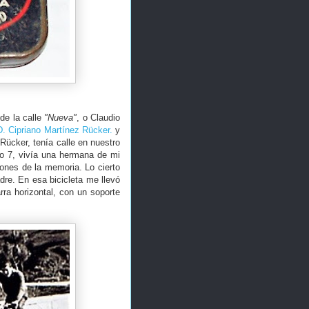
 de la calle
"Nueva"
, o Claudio
D. Cipriano Martínez Rücker.
y
Rücker, tenía calle en nuestro
ro 7, vivía una hermana de mi
iones de la memoria. Lo cierto
dre. En esa bicicleta me llevó
rra horizontal, con un soporte