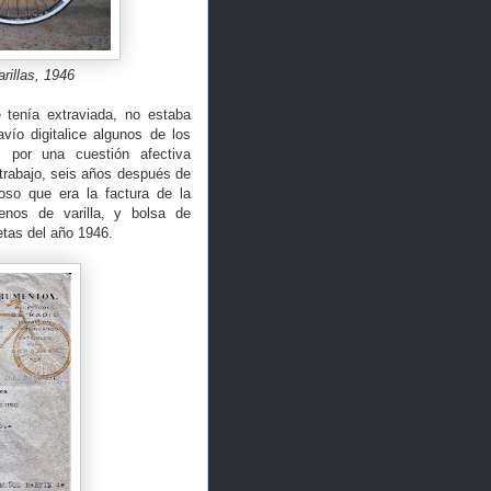
rillas, 1946
tenía extraviada, no estaba
avío digitalice algunos de los
s por una cuestión afectiva
trabajo, seis años después de
oso que era la factura de la
nos de varilla, y bolsa de
etas del año 1946.