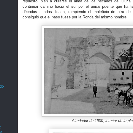
repuesto, bien a curarse el alma de los pecados de lujuria
continuar camino hacia el sur por el único puente que ha te
décadas citadas. Isasa, rompiendo el maleficio de otra de
consiguió que el paso fuese por la Ronda del mismo nombre.
ado
Alrededor de 1900, interior de la pl
.
ra