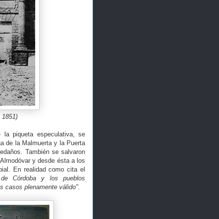
 1851)
la piqueta especulativa, se
na de la Malmuerta y la Puerta
aledaños. También se salvaron
 Almodóvar y desde ésta a los
ial. En realidad como cita el
 de Córdoba y los pueblos
os casos plenamente válido".