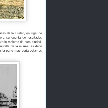
las de la ciudad, en lugar de
nera su cuenta de resultados
toria reciente de esta ciudad.
 muralla de la misma, es decir
or la parte más corta estamos