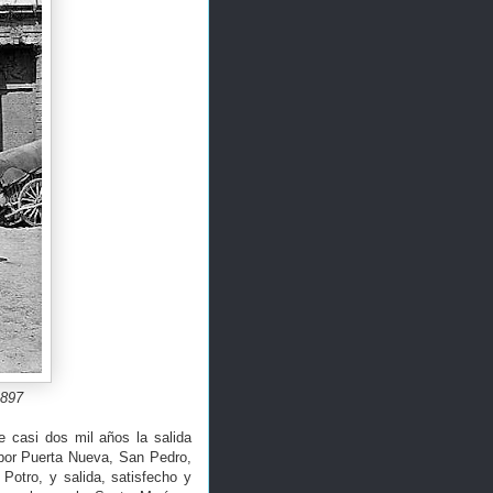
1897
e casi dos mil años la salida
, por Puerta Nueva, San Pedro,
Potro, y salida, satisfecho y