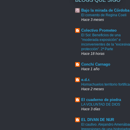
Bajo la mirada de Córdoba
El convento de Regina Coeli
Hace 3 meses
Colectivo Prometeo
El Sol: Beneficios de una
“moderada exposición” e
inconvenientes de la “excesiva
protección”. 2ª Parte
Hace 18 horas
Conchi Carnago
Hace 1 año
e.d.r.
Hornachuelos territorio fortific
Hace 2 meses
El cuaderno de piedra
LA VOLUNTAD DE DIOS
Hace 3 días
EL DIVAN DE NUR
El cautivo. Alejandro Amenábar
Impresiones de una historiado