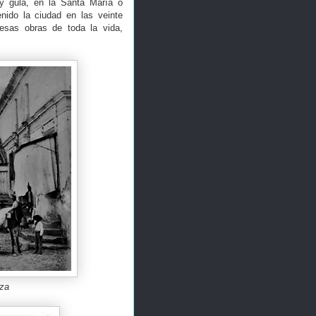
 y gula, en la Santa María o
nido la ciudad en las veinte
 esas obras de toda la vida,
aza