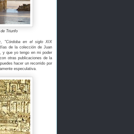
de Triunfo
ez,
"Córdoba en el siglo XIX
afías de la colección de Juan
0, y que yo tengo en mi poder
con otras publicaciones de la
puedes hacer un recorrido por
damente especulativa.