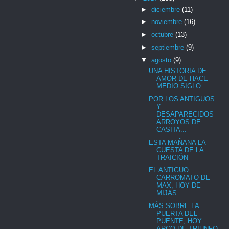
►
diciembre
(11)
►
noviembre
(16)
►
octubre
(13)
►
septiembre
(9)
▼
agosto
(9)
UNA HISTORIA DE
AMOR DE HACE
MEDIO SIGLO
POR LOS ANTIGUOS
Y
DESAPARECIDOS
ARROYOS DE
CASITA...
ESTA MAÑANA LA
CUESTA DE LA
TRAICIÓN
EL ANTIGUO
CARROMATO DE
MAX, HOY DE
MIJAS.
MÁS SOBRE LA
PUERTA DEL
PUENTE, HOY
ARCO DE TRIUNFO