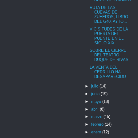
RUTA DE LAS
CUEVAS DE
ZUHEROS, LIBRO
DEL G40, AYTO...
VICISITUDES DE LA
PUERTA DEL
PUENTE EN EL
SIGLO XIX
SOBRE EL CIERRE
DEL TEATRO
DUQUE DE RIVAS
LA VENTA DEL
CERRILLO HA
DESAPARECIDO
►
julio
(14)
►
junio
(19)
►
mayo
(18)
►
abril
(8)
►
marzo
(15)
►
febrero
(14)
►
enero
(12)