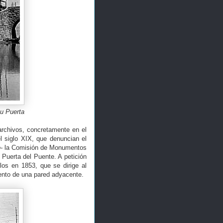
su Puerta
archivos, concretamente en el
l siglo XIX, que denuncian el
o-
la Comisión de Monumentos
Puerta del Puente. A petición
los en 1853, que se dirige al
iento de una pared adyacente.