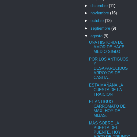
►
diciembre
(11)
►
noviembre
(16)
►
octubre
(13)
►
septiembre
(9)
▼
agosto
(9)
UNA HISTORIA DE
AMOR DE HACE
MEDIO SIGLO
POR LOS ANTIGUOS
Y
DESAPARECIDOS
ARROYOS DE
CASITA...
ESTA MAÑANA LA
CUESTA DE LA
TRAICIÓN
EL ANTIGUO
CARROMATO DE
MAX, HOY DE
MIJAS.
MÁS SOBRE LA
PUERTA DEL
PUENTE, HOY
ARCO DE TRIUNFO