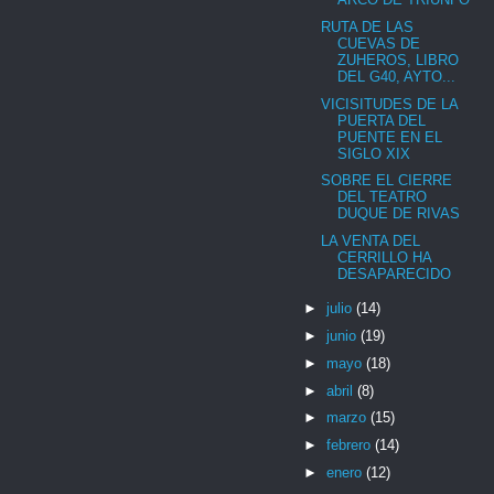
RUTA DE LAS
CUEVAS DE
ZUHEROS, LIBRO
DEL G40, AYTO...
VICISITUDES DE LA
PUERTA DEL
PUENTE EN EL
SIGLO XIX
SOBRE EL CIERRE
DEL TEATRO
DUQUE DE RIVAS
LA VENTA DEL
CERRILLO HA
DESAPARECIDO
►
julio
(14)
►
junio
(19)
►
mayo
(18)
►
abril
(8)
►
marzo
(15)
►
febrero
(14)
►
enero
(12)