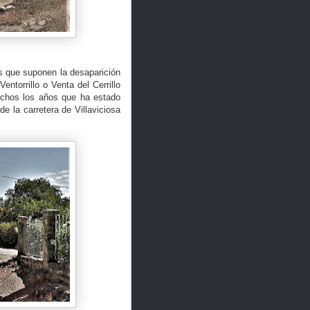
s que suponen la desaparición
ntorrillo o Venta del Cerrillo
uchos los años que ha estado
e la carretera de Villaviciosa