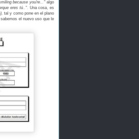
miling because you're..."
algo
rque eres tú..".
Una cosa, es
),
tal y como pone en el plano
no sabemos el nuevo uso que le