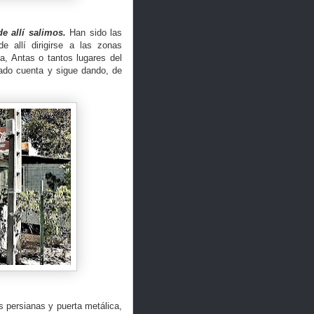
e allí salimos.
Han sido las
e allí dirigirse a las zonas
a, Antas o tantos lugares del
dado cuenta y sigue dando, de
 persianas y puerta metálica,