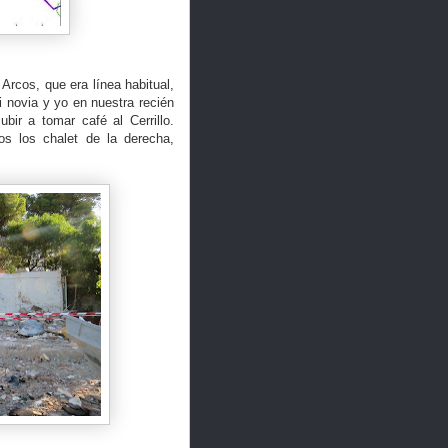
Arcos, que era línea habitual,
i novia y yo en nuestra recién
ir a tomar café al Cerrillo.
os los chalet de la derecha,