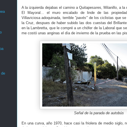
A la izquierda dejabas el camino a Quitapesares, Milanillo, a la
nea
El Mayoral... el muro encalado de linde de las propieda
Villaviciosa adoquinada, terrible
"pavés"
de los ciclistas que se
la Cruz, despues de haber subido las dos cuestas del Brillante
en la Lambretta, que le compré a un chófer de la Laboral que s
o
me costó unas anginas el día de invierno de la prueba en las pis
ba
 de
Señal de la parada de autobús
En una curva, año 1970, hace casi la friolera de medio siglo, no