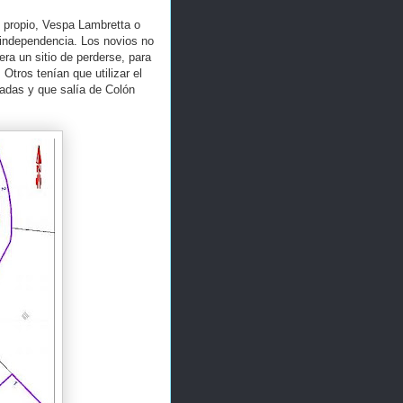
io propio, Vespa Lambretta o
e independencia. Los novios no
era un sitio de perderse, para
Otros tenían que utilizar el
adas y que salía de Colón