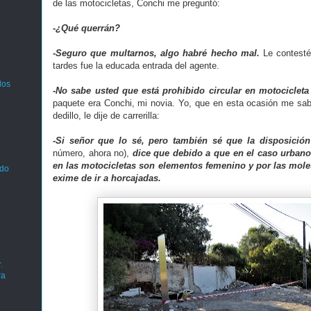
de las motocicletas, Conchi me preguntó:
-¿Qué querrán?
-Seguro que multarnos, algo habré hecho mal.
Le contesté
tardes fue la educada entrada del agente.
los
-No sabe usted que está prohibido circular en motocicleta
paquete era Conchi, mi novia. Yo, que en esta ocasión me sabí
dedillo, le dije de carrerilla:
-Si señor que lo sé, pero también sé que la disposición t
número, ahora no),
dice que debido a que en el caso urbano
en las motocicletas son elementos femenino y por las moles
ado
exime de ir a horcajadas.
.
ra