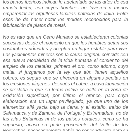
los barros ibéricos indican lo adelantado de las artes de esa
remota fecha, con cuyos hombres no tuvieron a menos
emparentar las orgullosas familias patricias de Italia. Entre
esos he de hacer notar los moldes reconocidos para la
fabricación de platos de metal.
No es raro que en Cerro Muriano se establecieran colonias
sucesivas desde el momento en que los hombres dejan sus
costumbres nómadas y aceptan un lugar estable para vivir.
Los yacimientos mineros son la causa original: coincide con
esa nueva modalidad de la vida humana el comienzo del
empleo de los metales, primero el oro, como adorno; cuyo
metal, si juzgamos por la ley que aún tienen aquellos
cobres, es seguro que se ofrecería en algunas pepitas en
los crestones vírgenes; después el cobre, a cuya fabricación
se prestaba el que en forma nativa se halla en la zona de
oxidación superficial; por último el bronce, para cuya
elaboración era un lugar privilegiado, ya que uno de los
elementos allá yacía bajo la tierra, y el estaño, traído de
Salamanca y de Zamora, de Portugal y Extremadura, no de
las Islas Británicas ni de los países nórdicos, como se ha
supuesto, acaso en parte procedente del Valle de los
Pedroches, necesariamente había de ser conducido para su