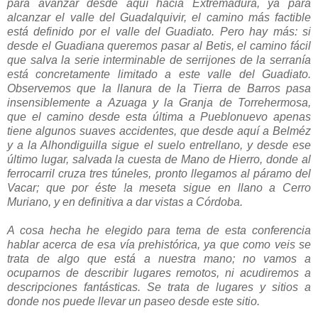
para avanzar desde aquí hacia Extremadura, ya para
alcanzar el valle del Guadalquivir, el camino más factible
está definido por el valle del Guadiato. Pero hay más: si
desde el Guadiana queremos pasar al Betis, el camino fácil
que salva la serie interminable de serrijones de la serranía
está concretamente limitado a este valle del Guadiato.
Observemos que la llanura de la Tierra de Barros pasa
insensiblemente a Azuaga y la Granja de Torrehermosa,
que el camino desde esta última a Pueblonuevo apenas
tiene algunos suaves accidentes, que desde aquí a Belméz
y a la Alhondiguilla sigue el suelo entrellano, y desde ese
último lugar, salvada la cuesta de Mano de Hierro, donde al
ferrocarril cruza tres túneles, pronto llegamos al páramo del
Vacar; que por éste !a meseta sigue en llano a Cerro
Muriano, y en definitiva a dar vistas a Córdoba.
A cosa hecha he elegido para tema de esta conferencia
hablar acerca de esa vía prehistórica, ya que como veis se
trata de algo que está a nuestra mano; no vamos a
ocuparnos de describir lugares remotos, ni acudiremos a
descripciones fantásticas. Se trata de lugares y sitios a
donde nos puede llevar un paseo desde este sitio.