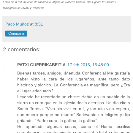
Fotos de la red, muchas de panoramio, alguna de Roberto Cubero, otras ignoro los autores.
Bibliografía de BRAC y Wikipedia
Paco Muñoz
at
8:51
Compartir
2 comentarios:
PATXI GUERRIKABEITIA
17 feb 2016, 15:48:00
Buenas tardes, amigos. ¡Menuda Conferencia! Me gustaría
haber visto la cara de los lugareños, ante tanto dato
histórico y técnico. La Conferencia es magnífica, pero ¿Era
el lugar adecuado?
Leyendo he recordado un chiste: Había en un pueblo de la
sierra un cura que en la iglesia decía acertijos. Un día cito a
Santa Teresa: “Vivo sin vivir en mí, y tan alta vida espero,
que muero porque no muero” Se levanto un feligrés y dijo
gritando: “Padre cura, la gallina, la gallina”
He apuntado algunas cosas, como el Homo fossiliss
cordubensis, abombamiento supranasal. ¡Tela! si tenemos