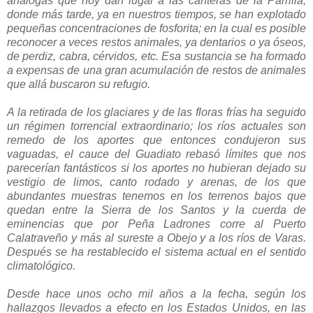
análogas que hoy dan lugar a las canteras de la Parrilla,
donde más tarde, ya en nuestros tiempos, se han explotado
pequeñas concentraciones de fosforita; en la cual es posible
reconocer a veces restos animales, ya dentarios o ya óseos,
de perdiz, cabra, cérvidos, etc. Esa sustancia se ha formado
a expensas de una gran acumulación de restos de animales
que allá buscaron su refugio.
A la retirada de los glaciares y de las floras frías ha seguido
un régimen torrencial extraordinario; los ríos actuales son
remedo de los aportes que entonces condujeron sus
vaguadas, el cauce del Guadiato rebasó límites que nos
parecerían fantásticos si los aportes no hubieran dejado su
vestigio de limos, canto rodado y arenas, de los que
abundantes muestras tenemos en los terrenos bajos que
quedan entre la Sierra de los Santos y la cuerda de
eminencias que por Peña Ladrones corre al Puerto
Calatraveño y más al sureste a Obejo y a los ríos de Varas.
Después se ha restablecido el sistema actual en el sentido
climatológico.
Desde hace unos ocho mil años a la fecha, según los
hallazgos llevados a efecto en los Estados Unidos, en las