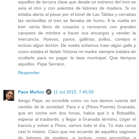
aquellos de tercera clase que desde un extremo del tren se
veía el otro y con asientos de listones de madera. Si no
estaba alerta al pasar por el túnel de Las Tablas y cerrabas
las ventanillas el tren se llenaba de humo. A la vuelta en
tren venía lleno de cosarios y recoveros con grandes
canastos de mimbre a hacer sus encargos y vender la
mercancía. Huevos, pavos, gallinas, pollos, conejos e
incluso algún lechón. De vuelta solíamos traer algún gallo y
como estaba el fielato Victoria mi madre siempre trataba de
ocultarlo para no pagar la tasa municipal. Que tiempos
aquellos. Pepe Serrano.
Responder
Paco Muñoz
11 oct 2015, 7:45:00
Amigo Pepe, es increíble como no nos damos cuenta del
cambio de la sociedad. Para ir a (Pinos Puente) Granada,
que en coche son dos horas, había que ir a Bobadilla,
esperar al trasbordo, y llegar a Granada término, coger el
tranvía y volver a Pinos, vamos todo el día. Tú más cerca
casi lo mismo. Claro que me acuerdo de aquellos vagones
de listones de madera, e incluso como escondían a