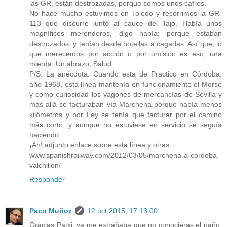
las GR, están destrozadas, porque somos unos cafres.
No hace mucho estuvimos en Toledo y recorrimos la GR-
113 que discurre junto al cauce del Tajo. Había unos
magníficos merenderos, digo había; porque estaban
destrozados, y tenían desde botellas a cagadas. Así que, lo
que merecemos por acción o por omisión es eso, una
mierda. Un abrazo, Salud…
P/S: La anécdota: Cuando esta de Practico en Córdoba,
año 1968, esta línea mantenía en funcionamiento el Morse
y como curiosidad los vagones de mercancías de Sevilla y
más allá se facturaban vía Marchena porque había menos
kilómetros y por Ley se tenía que facturar por el camino
más corto, y aunque no estuviese en servicio se seguía
haciendo.
¡Ah! adjunto enlace sobre esta línea y otras.
www.spanishrailway.com/2012/03/05/marchena-a-cordoba-
valchillon/
Responder
Paco Muñoz
12 oct 2015, 17:13:00
Gracias Patxi, ya me extrañaba que no conocieras el paño,