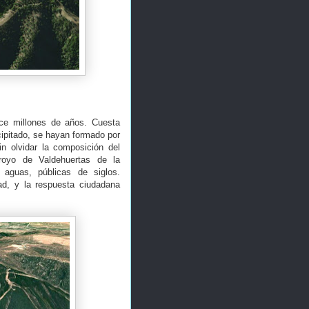
ce millones de años. Cuesta
ipitado, se hayan formado por
n olvidar la composición del
royo de Valdehuertas de la
 aguas, públicas de siglos.
ad, y la respuesta ciudadana