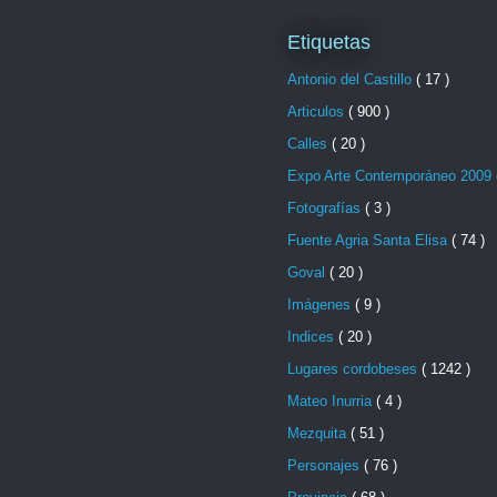
Etiquetas
Antonio del Castillo
( 17 )
Articulos
( 900 )
Calles
( 20 )
Expo Arte Contemporáneo 2009
Fotografías
( 3 )
Fuente Agria Santa Elisa
( 74 )
Goval
( 20 )
Imágenes
( 9 )
Indices
( 20 )
Lugares cordobeses
( 1242 )
Mateo Inurria
( 4 )
Mezquita
( 51 )
Personajes
( 76 )