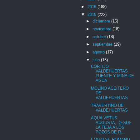
►
2016
(188)
▼
2015
(222)
►
diciembre
(16)
►
noviembre
(18)
►
octubre
(18)
►
septiembre
(19)
►
agosto
(17)
▼
julio
(15)
CORTIJO
VALDEHUERTAS
FUENTE Y MINA DE
AGUA
MOLINO ACEITERO
DE
VALDEHUERTAS
TRAVERTINO DE
VALDEHUERTAS
AQUA VETUS
AUGUSTA, DESDE
LA TEJA A LOS
POZOS DE R...
EMBALSE ROMANO