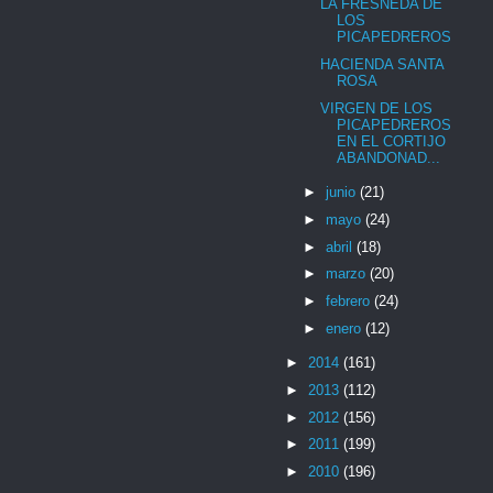
LA FRESNEDA DE
LOS
PICAPEDREROS
HACIENDA SANTA
ROSA
VIRGEN DE LOS
PICAPEDREROS
EN EL CORTIJO
ABANDONAD...
►
junio
(21)
►
mayo
(24)
►
abril
(18)
►
marzo
(20)
►
febrero
(24)
►
enero
(12)
►
2014
(161)
►
2013
(112)
►
2012
(156)
►
2011
(199)
►
2010
(196)