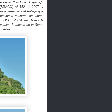
ssierra (Córdoba, España)"
,
, (BRACO) nº 152 de 2007, y
 este tema para el trabajo que
caciones nuestras anteriores
 LÓPEZ 2005), del deseo de
 parajes kársticos de la Sierra
nciantes.