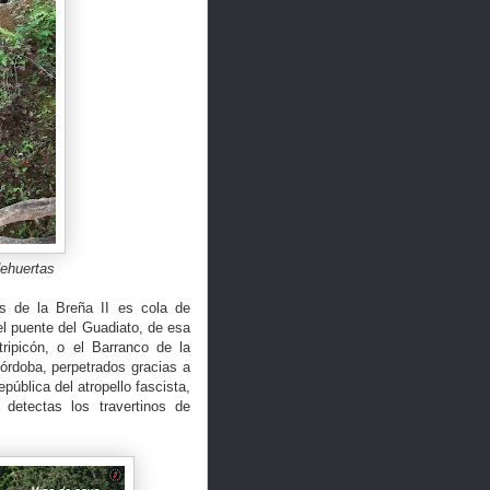
dehuertas
as de la Breña II es cola de
l puente del Guadiato, de esa
ripicón, o el Barranco de la
órdoba, perpetrados gracias a
pública del atropello fascista,
detectas los travertinos de