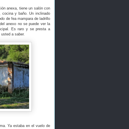
ción anexa, tiene un salón con
, cocina y baño. Un inclinado
odo de fea mampara de ladrillo
del anexo no se puede ver la
ncipal. Es raro y se presta a
 usted a saber.
sma. Ya estaba en el vuelo de