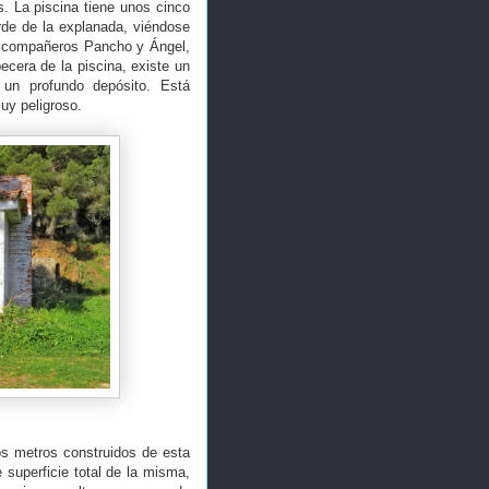
. La piscina tiene unos cinco
rde de la explanada, viéndose
s compañeros Pancho y Ángel,
cera de la piscina, existe un
un profundo depósito. Está
muy peligroso.
os metros construidos de esta
superficie total de la misma,