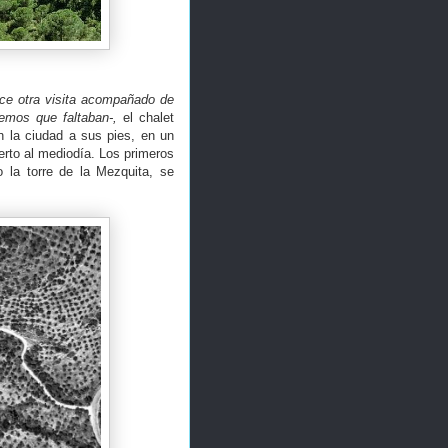
ice otra visita acompañado de
emos que faltaban-,
el chalet
n la ciudad a sus pies, en un
ierto al mediodía. Los primeros
 la torre de la Mezquita, se