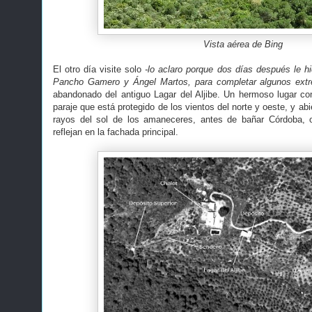
Vista aérea de Bing
El otro día visite solo
-lo aclaro porque dos días después le h
Pancho Gamero y Ángel Martos, para completar algunos extr
abandonado del antiguo Lagar del Aljibe. Un hermoso lugar co
paraje que está protegido de los vientos del norte y oeste, y ab
rayos del sol de los amaneceres, antes de bañar Córdoba, o
reflejan en la fachada principal.