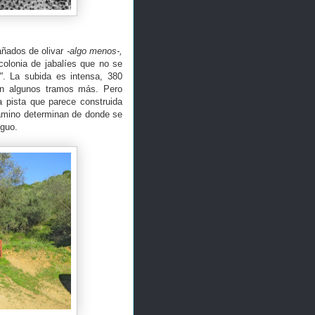
pañados de olivar
-algo menos-,
 colonia de jabalíes que no se
"
. La subida es intensa, 380
en algunos tramos más. Pero
a pista que parece construida
 camino determinan de donde se
tiguo.