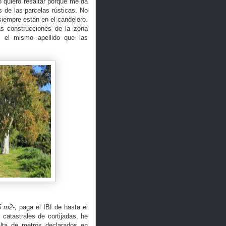
o quiero resaltar porque me da
s de las parcelas rústicas. No
iempre están en el candelero.
s construcciones de la zona
n el mismo apellido que las
5 m2-,
paga el IBI de hasta el
catastrales de cortijadas, he
alta de metros declarados en