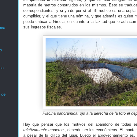
materia de metros construidos en los mismos. Esto se traduc
correspondientes, y si ya de por sí el IBI rústico es una copla.
cumplidor, y el que tiene una nómina, y que además es quien m
puede criticar a Grecia, en cuanto a la laxitud que le achacan
sus ingresos fiscales.
nea
o
ba
 de
Piscina panorámica, ojo a la derecha de la foto el dep
Hay que pensar que los motivos del abandono de todas e
relativamente moderna-,
deberán ser los económicos. El mantene
a pesar de lo idílico del lugar. Luego el aprovechamiento es,