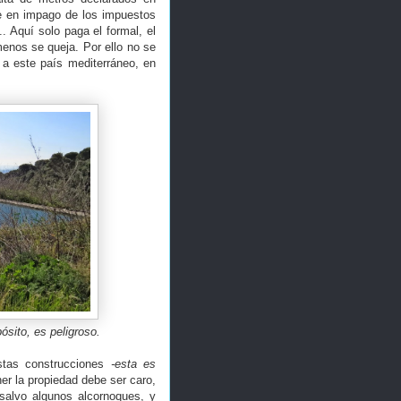
e en impago de los impuestos
.. Aquí solo paga el formal, el
enos se queja. Por ello no se
 a este país mediterráneo, en
ósito, es peligroso.
stas construcciones
-esta es
r la propiedad debe ser caro,
 salvo algunos alcornoques, y