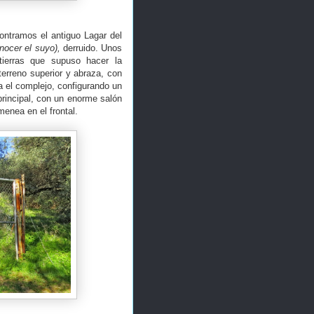
ontramos el antiguo Lagar del
nocer el suyo),
derruido. Unos
ierras que supuso hacer la
terreno superior y abraza, con
a el complejo, configurando un
principal, con un enorme salón
menea en el frontal.