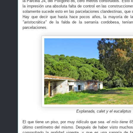
la Parcela 24, del Polígono 86, cero metros construidos. Esto l
la impresión una absoluta falta de control en las construccione
solamente sucede esto en las parcelaciones clandestinas, que s
Hay que decir que hasta hace pocos años, la mayoría de la
"aristocrática"
de la falda de la serranía cordobesa, tenía
parcelaciones.
Explanada, calet y el eucaliptus
El que tiene un piso, por muy ridículo que sea
-el mío tiene 6
último centímetro del mismo. Después de haber visto muchos 
comprobado la realidad vigente, y que es una sangría de f