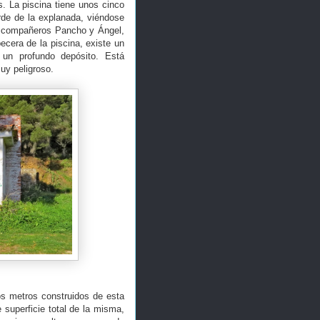
. La piscina tiene unos cinco
rde de la explanada, viéndose
s compañeros Pancho y Ángel,
cera de la piscina, existe un
un profundo depósito. Está
muy peligroso.
os metros construidos de esta
superficie total de la misma,