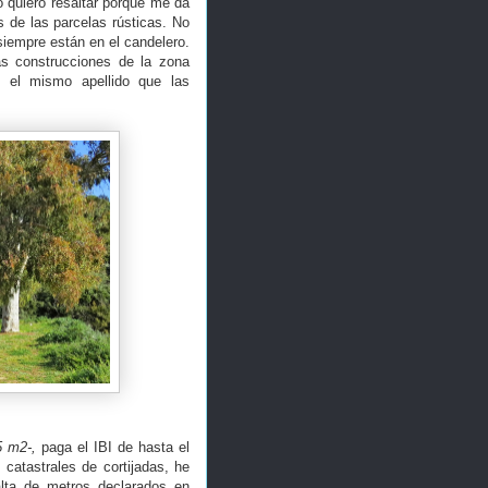
o quiero resaltar porque me da
s de las parcelas rústicas. No
iempre están en el candelero.
s construcciones de la zona
n el mismo apellido que las
5 m2-,
paga el IBI de hasta el
catastrales de cortijadas, he
alta de metros declarados en