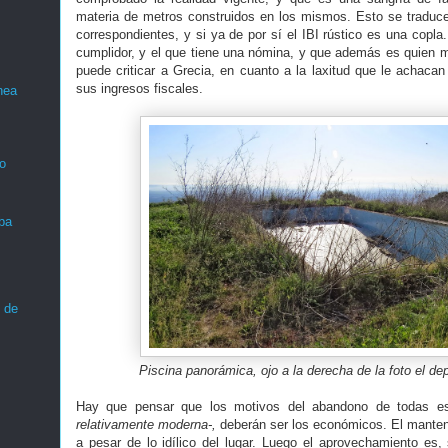
materia de metros construidos en los mismos. Esto se traduc
correspondientes, y si ya de por sí el IBI rústico es una copla.
cumplidor, y el que tiene una nómina, y que además es quien m
puede criticar a Grecia, en cuanto a la laxitud que le achacan
sus ingresos fiscales.
nea
o
ba
 de
Piscina panorámica, ojo a la derecha de la foto el dep
Hay que pensar que los motivos del abandono de todas e
relativamente moderna-,
deberán ser los económicos. El mantene
a pesar de lo idílico del lugar. Luego el aprovechamiento es,