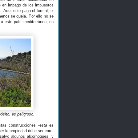
e en impago de los impuestos
.. Aquí solo paga el formal, el
enos se queja. Por ello no se
 a este país mediterráneo, en
ósito, es peligroso.
stas construcciones
-esta es
r la propiedad debe ser caro,
 salvo algunos alcornoques, y