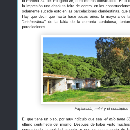
la Parcela 24, del Polígono 86, cero metros construidos. Esto l
la impresión una absoluta falta de control en las construccione
solamente sucede esto en las parcelaciones clandestinas, que s
Hay que decir que hasta hace pocos años, la mayoría de la
"aristocrática"
de la falda de la serranía cordobesa, tenía
parcelaciones.
Explanada, calet y el eucaliptus
El que tiene un piso, por muy ridículo que sea
-el mío tiene 6
último centímetro del mismo. Después de haber visto muchos 
comprobado la realidad vigente, y que es una sangría de f