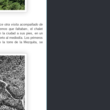
ice otra visita acompañado de
emos que faltaban-,
el chalet
n la ciudad a sus pies, en un
ierto al mediodía. Los primeros
 la torre de la Mezquita, se