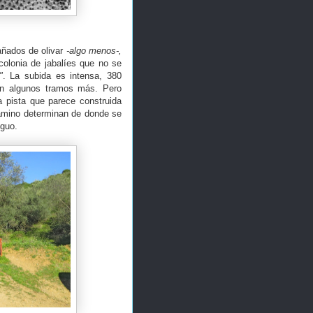
pañados de olivar
-algo menos-,
 colonia de jabalíes que no se
"
. La subida es intensa, 380
en algunos tramos más. Pero
a pista que parece construida
 camino determinan de donde se
tiguo.