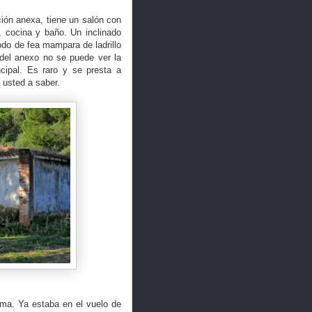
ción anexa, tiene un salón con
, cocina y baño. Un inclinado
odo de fea mampara de ladrillo
del anexo no se puede ver la
ncipal. Es raro y se presta a
 usted a saber.
sma. Ya estaba en el vuelo de