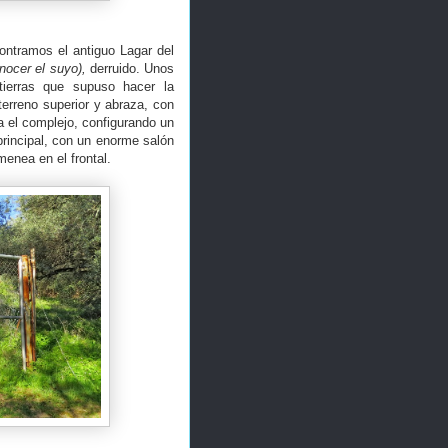
ontramos el antiguo Lagar del
nocer el suyo),
derruido. Unos
ierras que supuso hacer la
terreno superior y abraza, con
a el complejo, configurando un
principal, con un enorme salón
menea en el frontal.