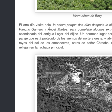
Vista aérea de Bing
El otro día visite solo
-lo aclaro porque dos días después le h
Pancho Gamero y Ángel Martos, para completar algunos extr
abandonado del antiguo Lagar del Aljibe. Un hermoso lugar co
paraje que está protegido de los vientos del norte y oeste, y ab
rayos del sol de los amaneceres, antes de bañar Córdoba, o
reflejan en la fachada principal.