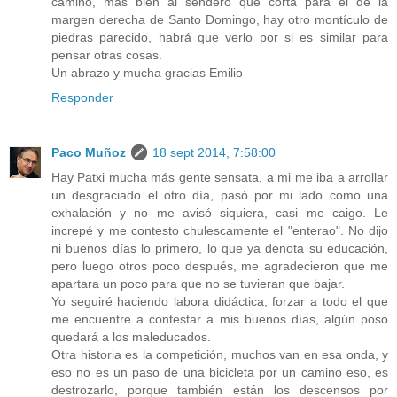
camino, más bien al sendero que corta para el de la
margen derecha de Santo Domingo, hay otro montículo de
piedras parecido, habrá que verlo por si es similar para
pensar otras cosas.
Un abrazo y mucha gracias Emilio
Responder
Paco Muñoz
18 sept 2014, 7:58:00
Hay Patxi mucha más gente sensata, a mi me iba a arrollar
un desgraciado el otro día, pasó por mi lado como una
exhalación y no me avisó siquiera, casi me caigo. Le
increpé y me contesto chulescamente el "enterao". No dijo
ni buenos días lo primero, lo que ya denota su educación,
pero luego otros poco después, me agradecieron que me
apartara un poco para que no se tuvieran que bajar.
Yo seguiré haciendo labora didáctica, forzar a todo el que
me encuentre a contestar a mis buenos días, algún poso
quedará a los maleducados.
Otra historia es la competición, muchos van en esa onda, y
eso no es un paso de una bicicleta por un camino eso, es
destrozarlo, porque también están los descensos por