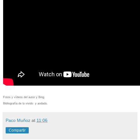
Fotos y vídeos del autor y Bing.
Bibliografía de lo vivido y andado.
Paco Muñoz
at
11:06
Compartir