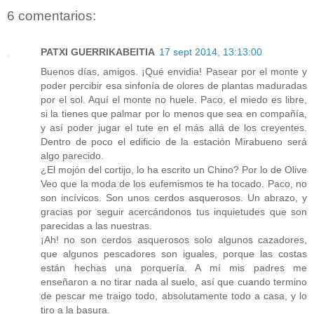
6 comentarios:
PATXI GUERRIKABEITIA
17 sept 2014, 13:13:00
Buenos días, amigos. ¡Qué envidia! Pasear por el monte y
poder percibir esa sinfonía de olores de plantas maduradas
por el sol. Aquí el monte no huele. Paco, el miedo es libre,
si la tienes que palmar por lo menos que sea en compañía,
y así poder jugar el tute en el más allá de los creyentes.
Dentro de poco el edificio de la estación Mirabueno será
algo parecido.
¿El mojón del cortijo, lo ha escrito un Chino? Por lo de Olive
Veo que la moda de los eufemismos te ha tocado. Paco, no
son incívicos. Son unos cerdos asquerosos. Un abrazo, y
gracias por seguir acercándonos tus inquietudes que son
parecidas a las nuestras.
¡Ah! no son cerdos asquerosos solo algunos cazadores,
que algunos pescadores son iguales, porque las costas
están hechas una porquería. A mí mis padres me
enseñaron a no tirar nada al suelo, así que cuando termino
de pescar me traigo todo, absolutamente todo a casa, y lo
tiro a la basura.