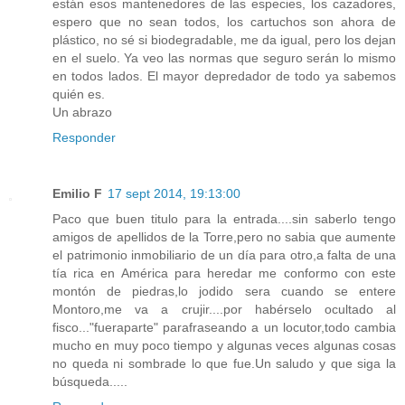
están esos mantenedores de las especies, los cazadores,
espero que no sean todos, los cartuchos son ahora de
plástico, no sé si biodegradable, me da igual, pero los dejan
en el suelo. Ya veo las normas que seguro serán lo mismo
en todos lados. El mayor depredador de todo ya sabemos
quién es.
Un abrazo
Responder
Emilio F
17 sept 2014, 19:13:00
Paco que buen titulo para la entrada....sin saberlo tengo
amigos de apellidos de la Torre,pero no sabia que aumente
el patrimonio inmobiliario de un día para otro,a falta de una
tía rica en América para heredar me conformo con este
montón de piedras,lo jodido sera cuando se entere
Montoro,me va a crujir....por habérselo ocultado al
fisco..."fueraparte" parafraseando a un locutor,todo cambia
mucho en muy poco tiempo y algunas veces algunas cosas
no queda ni sombrade lo que fue.Un saludo y que siga la
búsqueda.....