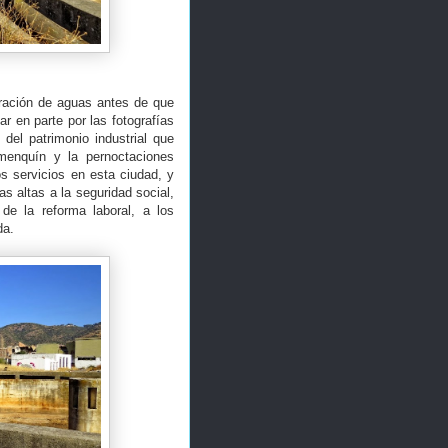
uración de aguas antes de que
 en parte por las fotografías
el patrimonio industrial que
amenquín y la pernoctaciones
os servicios en esta ciudad, y
s altas a la seguridad social,
 de la reforma laboral, a los
da.