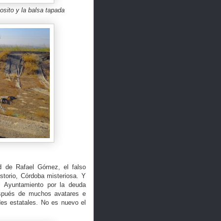
osito y la balsa tapada
ad de Rafael Gómez, el falso
storio, Córdoba misteriosa. Y
l Ayuntamiento por la deuda
después de muchos avatares e
des estatales. No es nuevo el