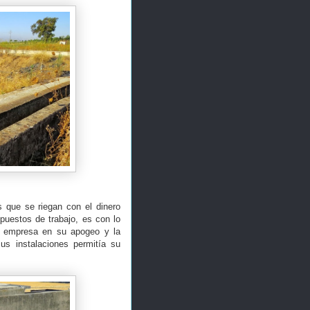
 que se riegan con el dinero
 puestos de trabajo, es con lo
a empresa en su apogeo y la
us instalaciones permitía su