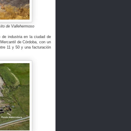
sito de Vallehermoso
de industria en la ciudad de
 Mercantil de Córdoba, con un
tre 11 y 50 y una facturación