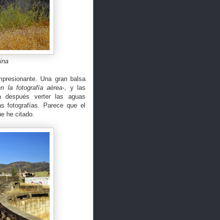
ina
mpresionante. Una gran balsa
 la fotografía aérea-
, y las
a después verter las aguas
s fotografías. Parece que el
ue he citado.