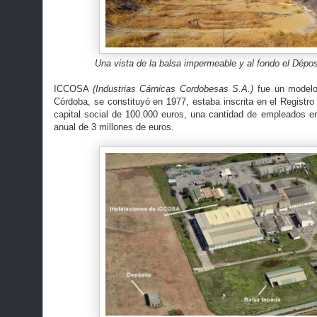
Una vista de la balsa impermeable y al fondo el Dépo
ICCOSA
(Industrias Cárnicas Cordobesas S.A.)
fue un modelo 
Córdoba, se constituyó en 1977, estaba inscrita en el Registro
capital social de 100.000 euros, una cantidad de empleados en
anual de 3 millones de euros.