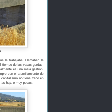
a
que le trabajaba. Llamaban la
el tiempo de las vacas gordas,
malmente es una mala gestión,
pre con el atornillamiento de
 capitalismo no tiene freno en
 las hay, o muy pocas.