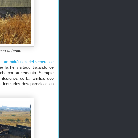
nes al fondo
ctura hidráulica del venero de
e la he visitado tratando de
saba por su cercanía. Siempre
ilusiones de la familias que
s industrias desaparecidas en