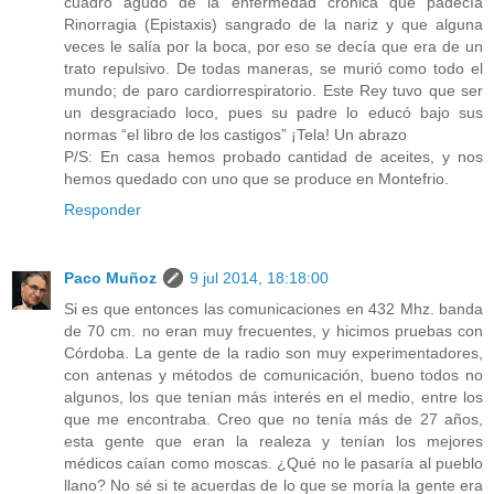
cuadro agudo de la enfermedad crónica que padecía
Rinorragia (Epistaxis) sangrado de la nariz y que alguna
veces le salía por la boca, por eso se decía que era de un
trato repulsivo. De todas maneras, se murió como todo el
mundo; de paro cardiorrespiratorio. Este Rey tuvo que ser
un desgraciado loco, pues su padre lo educó bajo sus
normas “el libro de los castigos” ¡Tela! Un abrazo
P/S: En casa hemos probado cantidad de aceites, y nos
hemos quedado con uno que se produce en Montefrio.
Responder
Paco Muñoz
9 jul 2014, 18:18:00
Si es que entonces las comunicaciones en 432 Mhz. banda
de 70 cm. no eran muy frecuentes, y hicimos pruebas con
Córdoba. La gente de la radio son muy experimentadores,
con antenas y métodos de comunicación, bueno todos no
algunos, los que tenían más interés en el medio, entre los
que me encontraba. Creo que no tenía más de 27 años,
esta gente que eran la realeza y tenían los mejores
médicos caían como moscas. ¿Qué no le pasaría al pueblo
llano? No sé si te acuerdas de lo que se moría la gente era