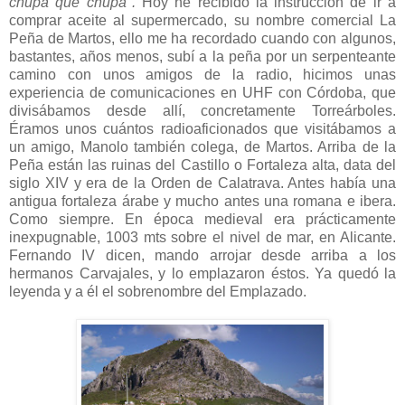
chupa que chupa".
Hoy he recibido la instrucción de ir a
comprar aceite al supermercado, su nombre comercial La
Peña de Martos, ello me ha recordado cuando con algunos,
bastantes, años menos, subí a la peña por un serpenteante
camino con unos amigos de la radio, hicimos unas
experiencia de comunicaciones en UHF con Córdoba, que
divisábamos desde allí, concretamente Torreárboles.
Éramos unos cuántos radioaficionados que visitábamos a
un amigo, Manolo también colega, de Martos. Arriba de la
Peña están las ruinas del Castillo o Fortaleza alta, data del
siglo XIV y era de la Orden de Calatrava. Antes había una
antigua fortaleza árabe y mucho antes una romana e ibera.
Como siempre. En época medieval era prácticamente
inexpugnable, 1003 mts sobre el nivel de mar, en Alicante.
Fernando IV dicen, mando arrojar desde arriba a los
hermanos Carvajales, y lo emplazaron éstos. Ya quedó la
leyenda y a él el sobrenombre del Emplazado.