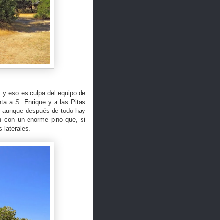
, y eso es culpa del equipo de
nta a S. Enrique y a las Pitas
a, aunque después de todo hay
on con un enorme pino que, si
 laterales.