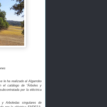
ones
 le ha realizado al Algarrobo
n el catálogo de “Árboles y
ubcontratada por la eléctrica
s y Arboledas singulares de
da por la eléctrica ENDESA.