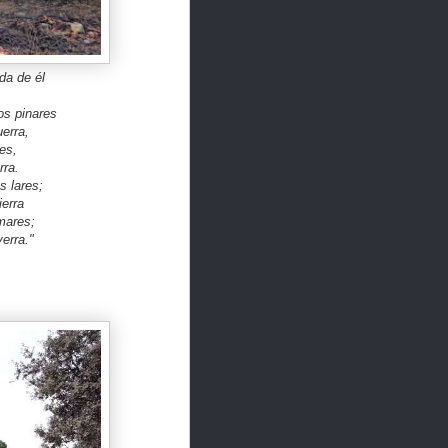
eda de él
os pinares
erra,
es,
rra.
s lares;
ierra
mares;
erra."