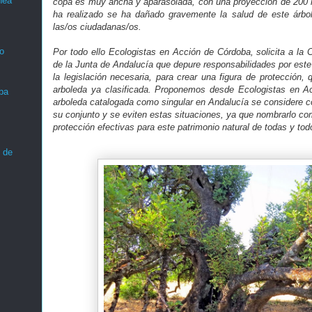
nea
copa es muy ancha y aparasolada, con una proyección de 200
ha realizado se ha dañado gravemente la salud de este árbol
las/os ciudadanas/os.
o
Por todo ello Ecologistas en Acción de Córdoba, solicita a la
de la Junta de Andalucía que depure responsabilidades por est
la legislación necesaria, para crear una figura de protección,
arboleda ya clasificada. Proponemos desde Ecologistas en A
ba
arboleda catalogada como singular en Andalucía se considere
su conjunto y se eviten estas situaciones, ya que nombrarlo co
protección efectivas para este patrimonio natural de todas y tod
 de