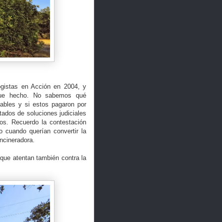
ogistas en Acción en 2004, y
igue hecho. No sabemos qué
sables y si estos pagaron por
tados de soluciones judiciales
os. Recuerdo la contestación
o cuando querían convertir la
incineradora.
que atentan también contra la