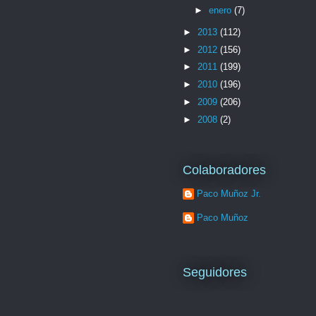
►
enero
(7)
►
2013
(112)
►
2012
(156)
►
2011
(199)
►
2010
(196)
►
2009
(206)
►
2008
(2)
Colaboradores
Paco Muñoz Jr.
Paco Muñoz
Seguidores