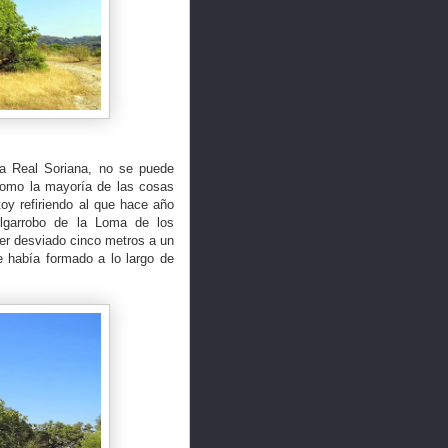
a Real Soriana, no se puede
como la mayoría de las cosas
oy refiriendo al que hace año
Algarrobo de la Loma de los
er desviado cinco metros a un
e había formado a lo largo de