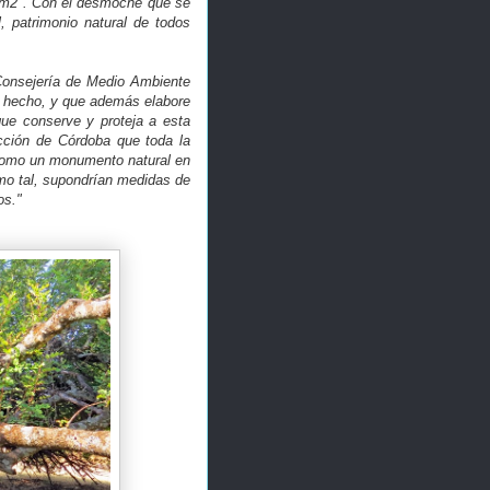
 m2 . Con el desmoche que se
, patrimonio natural de todos
 Consejería de Medio Ambiente
e hecho, y que además elabore
 que conserve y proteja a esta
cción de Córdoba que toda la
 como un monumento natural en
mo tal, supondrían medidas de
os."