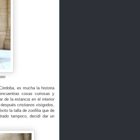
oro
Córdoba, es mucha la historia
encuentras cosas curiosas y
 de la estancia en el interior
 después cristianos visigodos,
ito la talla de zoofilia que de
trado tampoco, decidí dar un