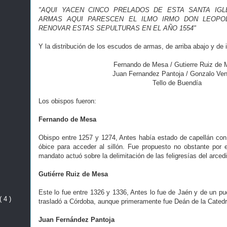
"AQUI YACEN CINCO PRELADOS DE ESTA SANTA IG
ARMAS AQUI PARESCEN EL ILMO IRMO DON LEOPO
RENOVAR ESTAS SEPULTURAS EN EL AÑO 1554"
Y la distribución de los escudos de armas, de arriba abajo y de 
Fernando de Mesa / Gutierre Ruiz de
Juan Fernandez Pantoja / Gonzalo Ve
Tello de Buendía
Los obispos fueron:
Fernando de Mesa
Obispo entre 1257 y 1274, Antes había estado de capellán con
óbice para acceder al sillón. Fue propuesto no obstante por e
mandato actuó sobre la delimitación de las feligresías del arce
Gutiérre Ruiz de Mesa
Este lo fue entre 1326 y 1336, Antes lo fue de Jaén y de un pu
( 4 )
trasladó a Córdoba, aunque primeramente fue Deán de la Catedr
Juan Fernández Pantoja