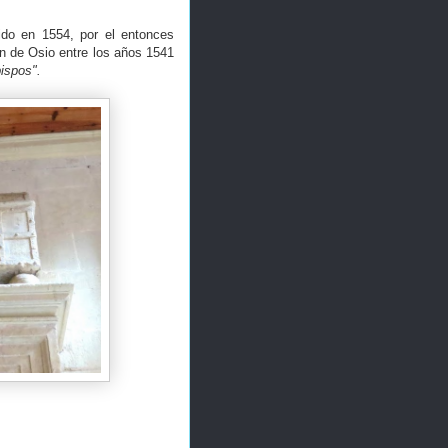
ido en 1554, por el entonces
n de Osio entre los años 1541
ispos".