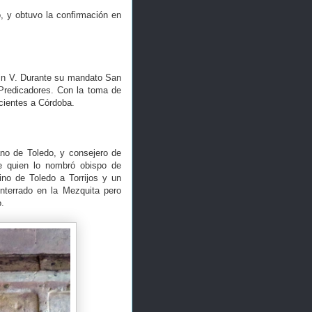
o, y obtuvo la confirmación en
rtin V. Durante su mandato San
Predicadores. Con la toma de
ecientes a Córdoba.
ano de Toledo, y consejero de
ue quien lo nombró obispo de
no de Toledo a Torrijos y un
nterrado en la Mezquita pero
o.