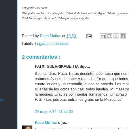
Fotografías del autor
Bibliografía del libro "La Mezquita, Catedral de Córdoba" de Miguel Salcedo y reseñ
Córdoba, excepto de la de D. Tello que no figura en ella.
Posted by
Paco Muñoz
at
10:30
Labels:
Lugares cordobeses
2 comentarios :
PATXI GUERRIKABEITIA dijo...
Buenos días, Paco. Estas desenfrenado, cosa que nos 
estamos ávidos de saber y recordar. Yo creía que todos
cuatro laudas y un cenotafio, bueno es saberlo. Los moti
sillerías de los coros son casi todos iguales. Mi maestro
lamerones. Gracias por intentar iluminarnos. Un abrazo
P/S: ¿Los jubiletas entramos gratis en la Mezquita?
ado
24 may 2014, 11:52:00
Paco Muñoz
dijo...