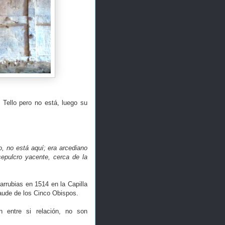
 Tello pero no está, luego su
, no está aquí; era arcediano
sepulcro yacente, cerca de la
rrubias en 1514 en la Capilla
Laude de los Cinco Obispos.
 entre si relación, no son