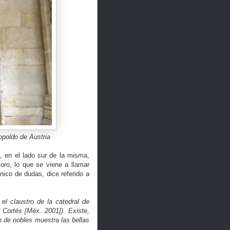
opoldo de Austria
, en el lado sur de la misma,
oro, lo que se viene a llamar
ico de dudas, dice referido a
el claustro de la catedral de
 Cortés [Méx. 2001]). Existe,
n de nobles muestra las bellas