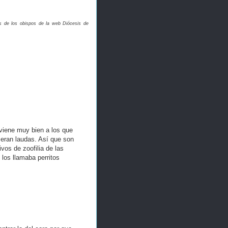
as de los obispos de la web Diócesis de
viene muy bien a los que
 eran laudas. Así que son
vos de zoofilia de las
 los llamaba perritos