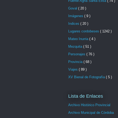
Fuente Agria Santa Elisa
( 74 )
Goval
( 20 )
Imágenes
( 9 )
Indices
( 20 )
Lugares cordobeses
( 1242 )
Mateo Inurria
( 4 )
Mezquita
( 51 )
Personajes
( 76 )
Provincia
( 68 )
Viajes
( 89 )
XV Bienal de Fotografía
( 5 )
Lista de Enlaces
Archivo Histórico Provincial
Archivo Municipal de Córdoba