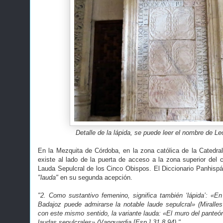
Detalle de la lápida, se puede leer el nombre de Le
En la Mezquita de Córdoba, en la zona católica de la Catedral
existe al lado de la puerta de acceso a la zona superior del c
Lauda Sepulcral de los Cinco Obispos. El Diccionario Panhispán
"lauda"
en su segunda acepción.
"2. Como sustantivo femenino, significa también ‘lápida’: «En 
Badajoz puede admirarse la notable laude sepulcral» (Miralles
con este mismo sentido, la variante lauda: «El muro del panteó
laudas sepulcrales» (Vanguardia [Esp.] 31.8.94)."