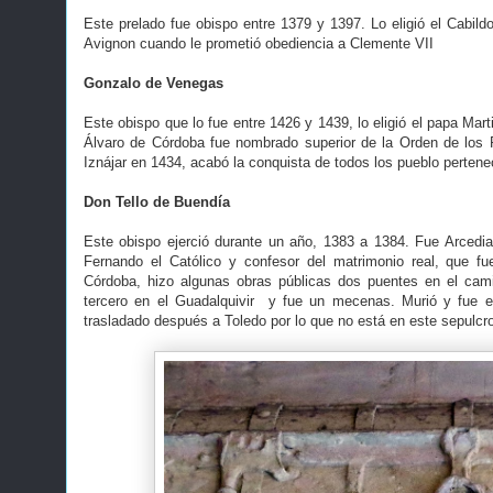
Este prelado fue obispo entre 1379 y 1397. Lo eligió el Cabild
Avignon cuando le prometió obediencia a Clemente VII
Gonzalo de Venegas
Este obispo que lo fue entre 1426 y 1439, lo eligió el papa Ma
Álvaro de Córdoba fue nombrado superior de la Orden de los 
Iznájar en 1434, acabó la conquista de todos los pueblo perten
Don Tello de Buendía
Este obispo ejerció durante un año, 1383 a 1384. Fue Arcedi
Fernando el Católico y confesor del matrimonio real, que f
Córdoba, hizo algunas obras públicas dos puentes en el cami
tercero en el Guadalquivir y fue un mecenas. Murió y fue e
trasladado después a Toledo por lo que no está en este sepulcr