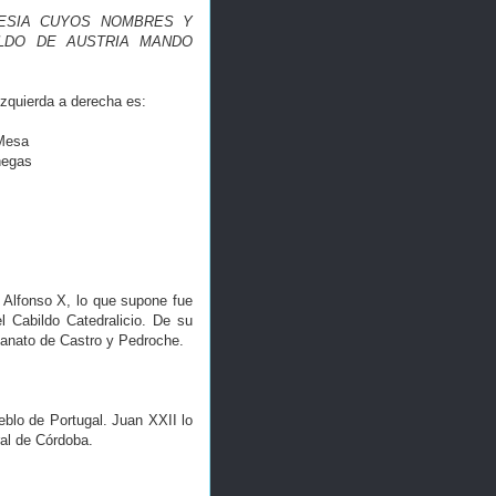
LESIA CUYOS NOMBRES Y
LDO DE AUSTRIA MANDO
izquierda a derecha es:
 Mesa
negas
 Alfonso X, lo que supone fue
l Cabildo Catedralicio. De su
dianato de Castro y Pedroche.
eblo de Portugal. Juan XXII lo
al de Córdoba.